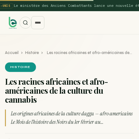
Le ministère des Anciens Combattants lance une nouvelle étude
IS
Accueil
›
Histoire
›
Les racines africaines et afro-américaines de…
HISTOIRE
Les racines africaines et afro-
américaines de la culture du
SUGGESTIONS POPULAIRES
cannabis
Une nouvelle étude montre que la vaporisation du
ACTU
cannabis réduit de 99…
Les origines africaines de la culture dagga — afro americains
Le Mois de l’histoire des Noirs du 1er février au…
La recette du Space Cake
RECETTE
Recette : Préparation du beurre de Marrakech
RECETTE