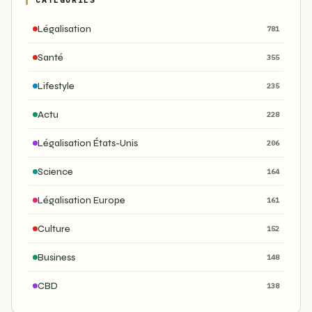
Légalisation
781
Santé
355
Lifestyle
235
Actu
228
Légalisation États-Unis
206
Science
164
Légalisation Europe
161
Culture
152
Business
148
CBD
138