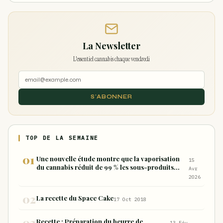
La Newsletter
L'essentiel cannabis chaque vendredi
S'ABONNER
TOP DE LA SEMAINE
Une nouvelle étude montre que la vaporisation
15
du cannabis réduit de 99 % les sous-produits
Avr
nocifs inhalés par rapport à la consommation
2026
sous forme de joint
La recette du Space Cake
17 Oct 2018
Recette : Préparation du beurre de
13 Fév