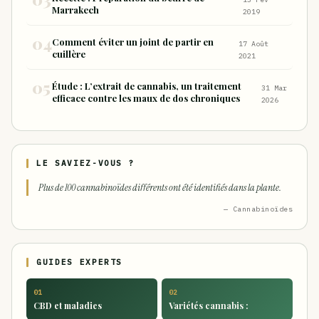
Marrakech
2019
Comment éviter un joint de partir en
17 Août
cuillère
2021
Étude : L’extrait de cannabis, un traitement
31 Mar
efficace contre les maux de dos chroniques
2026
LE SAVIEZ-VOUS ?
Plus de 100 cannabinoïdes différents ont été identifiés dans la plante.
— Cannabinoïdes
GUIDES EXPERTS
01
02
CBD et maladies
Variétés cannabis :