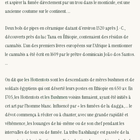
et aspirer la fumée directement par un trou dans le monticule, est une
ancienne coutume sur le continent. …
Deux bols de pipes en céramique datant d’environ 1320 après J.-C.,
découverts près du lac Tana en Éthiopie, contenaient des résidus de
cannabis. L’un des premiers livres européens sur l’Afrique à mentionner
le cannabis a été écrit en 1609 par le prêtre dominicain João dos Santos.
…
On dit que
les Hottentots
sont les descendants de mères bushmen et de
soldats égyptiens qui ont déserté leurs postes en Ethiopie en 650 av. En
1705, les Hottentots et
les Bushmen
voisins fumaient, ayant été initiés à
cet art par l’homme blanc. Influencé par « les fumées de la dagga, … le
dévot commença à réciter ou à chanter, avec une grande rapidité et
véhémence, les louanges de lui-même ou de son chef pendant les
intervalles de toux ou de fumée. La tribu Bashilange est passée de la