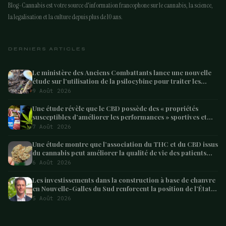
Blog-Cannabis est votre source d'information francophone sur le cannabis, la science,
la legalisation et la culture depuis plus de 10 ans.
DERNIERS ARTICLES
Le ministère des Anciens Combattants lance une nouvelle
étude sur l’utilisation de la psilocybine pour traiter les
anciens combattants souffrant de dépression et de
9 Août 2026
syndrome de
Une étude révèle que le CBD possède des « propriétés
susceptibles d’améliorer les performances » sportives et
pourrait aider les athlètes à récupérer après l’effort
7 Août 2026
Une étude montre que l’association du THC et du CBD issus
du cannabis peut améliorer la qualité de vie des patients
atteints de démence – Marijuana Moment
6 Août 2026
Les investissements dans la construction à base de chanvre
en Nouvelle-Galles du Sud renforcent la position de l’État
en tant que leader australien
5 Août 2026
ARTICLE SUIVANT
La plupart des plantes de chanvre à fort taux de…