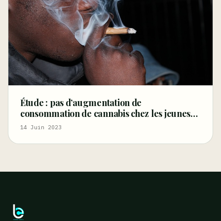
Étude : pas d’augmentation de
consommation de cannabis chez les jeunes
vivant à proximité d’un dispensaire médical
14 Juin 2023