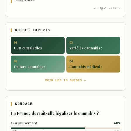
— Légalisation
GUIDES EXPERTS
01
02
CBD et maladies
Variétés cannabis :
03
04
Culture cannabis :
Cannabis médical :
VOIR LES 15 GUIDES →
SONDAGE
La France devrait-elle légaliser le cannabis ?
Oui pleinement
68%