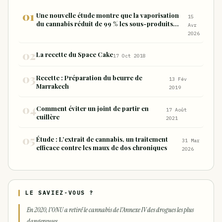
Une nouvelle étude montre que la vaporisation
15
du cannabis réduit de 99 % les sous-produits
Avr
nocifs inhalés par rapport à la consommation
2026
sous forme de joint
La recette du Space Cake
17 Oct 2018
Recette : Préparation du beurre de
13 Fév
Marrakech
2019
Comment éviter un joint de partir en
17 Août
cuillère
2021
Étude : L’extrait de cannabis, un traitement
31 Mar
efficace contre les maux de dos chroniques
2026
LE SAVIEZ-VOUS ?
En 2020, l'ONU a retiré le cannabis de l'Annexe IV des drogues les plus
dangereuses.