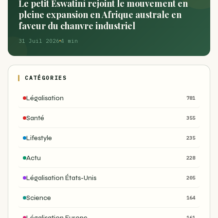
Le petit Éswatiní rejoint le mouvement en
pleine expansion en Afrique australe en
faveur du chanvre industriel
31 Juil 2026
4 min
CATÉGORIES
Légalisation
781
Santé
355
Lifestyle
235
Actu
228
Légalisation États-Unis
205
Science
164
Légalisation Europe
161