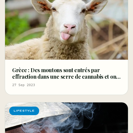
Grèce : Des moutons sont entrés par
effraction dans une serre de cannabis et ont
mangé 100 kg d’herbes
27 Sep 2023
LIFESTYLE