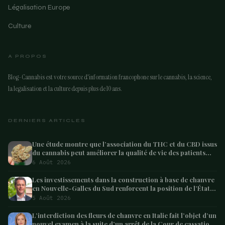
Légalisation Europe
Culture
A PROPOS
Blog-Cannabis est votre source d'information francophone sur le cannabis, la science,
la legalisation et la culture depuis plus de 10 ans.
DERNIERS ARTICLES
Une étude montre que l’association du THC et du CBD issus
du cannabis peut améliorer la qualité de vie des patients
atteints de démence – Marijuana Moment
6 Août 2026
Les investissements dans la construction à base de chanvre
en Nouvelle-Galles du Sud renforcent la position de l’État
en tant que leader australien
5 Août 2026
L’interdiction des fleurs de chanvre en Italie fait l’objet d’un
nouvel examen à la suite d’un arrêt de la Cour de cassation