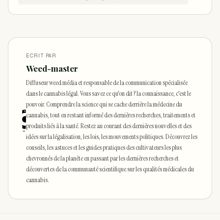
ECRIT PAR
Weed-master
Diffuseur weed média et responsable de la communication spécialisée
dans le cannabis légal. Vous savez ce qu'on dit ? la connaissance, c'est le
pouvoir. Comprendre la science qui se cache derrière la médecine du
cannabis, tout en restant informé des dernières recherches, traitements et
produits liés à la santé. Restez au courant des dernières nouvelles et des
idées sur la légalisation, les lois, les mouvements politiques. Découvrez les
conseils, les astuces et les guides pratiques des cultivateurs les plus
chevronnés de la planète en passant par les dernières recherches et
découvertes de la communauté scientifique sur les qualités médicales du
cannabis.