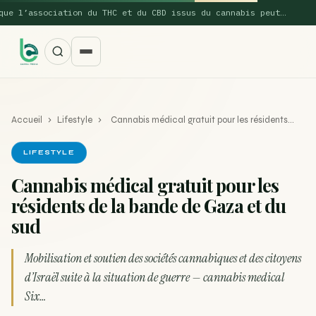
 l’association du THC et du CBD issus du cannabis peut…
Accueil
›
Lifestyle
›
Cannabis médical gratuit pour les résidents…
LIFESTYLE
Cannabis médical gratuit pour les
résidents de la bande de Gaza et du
SUGGESTIONS POPULAIRES
sud
Une nouvelle étude montre que la vaporisation du
ACTU
cannabis réduit de 99…
Mobilisation et soutien des sociétés cannabiques et des citoyens
d’Israël suite à la situation de guerre — cannabis medical
La recette du Space Cake
RECETTE
Six…
Recette : Préparation du beurre de Marrakech
RECETTE