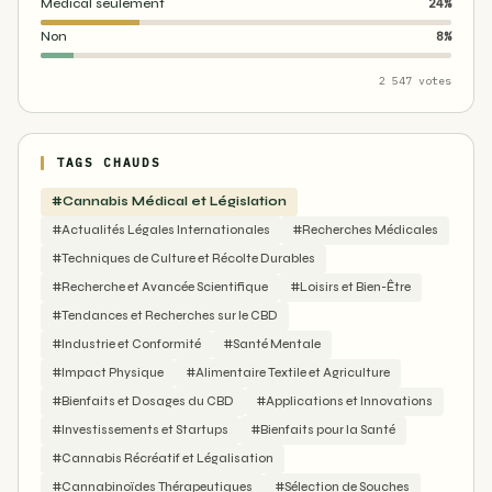
Médical seulement
24%
Non
8%
2 547 votes
TAGS CHAUDS
#Cannabis Médical et Législation
#Actualités Légales Internationales
#Recherches Médicales
#Techniques de Culture et Récolte Durables
#Recherche et Avancée Scientifique
#Loisirs et Bien-Être
#Tendances et Recherches sur le CBD
#Industrie et Conformité
#Santé Mentale
#Impact Physique
#Alimentaire Textile et Agriculture
#Bienfaits et Dosages du CBD
#Applications et Innovations
#Investissements et Startups
#Bienfaits pour la Santé
#Cannabis Récréatif et Légalisation
#Cannabinoïdes Thérapeutiques
#Sélection de Souches