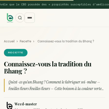
e que le CBD possède des « propriétés susceptibles d’améliorer l
Accueil
›
Recette
›
Connaissez-vous la tradition du Bhang ?
RECETTE
Connaissez-vous la tradition du
Bhang ?
SUGGESTIONS POPULAIRES
Une nouvelle étude montre que la vaporisation du
Qu’est-ce qu’un Bhang ? Comment le fabriquer soi-même —
ACTU
cannabis réduit de 99…
feuilles fleurs Feuilles fleurs — Cette boisson à la couleur verte…
La recette du Space Cake
RECETTE
Weed-master
Recette : Préparation du beurre de Marrakech
RECETTE