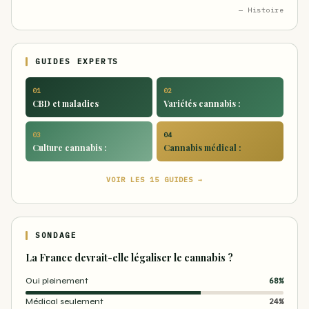
— Histoire
GUIDES EXPERTS
01
02
CBD et maladies
Variétés cannabis :
03
04
Culture cannabis :
Cannabis médical :
VOIR LES 15 GUIDES →
SONDAGE
La France devrait-elle légaliser le cannabis ?
Oui pleinement
68%
Médical seulement
24%