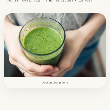
14 janvier 2021 · 5 min de lecture · 128 vues
Comment éviter un joint de partir en cuillère
WEED
Étude : L’extrait de cannabis, un traitement efficace
ACTU
contre les maux de dos…
Un fabricant polonais de textiles à base de chanvre
ACTU
suscite une forte…
boisson bhang verte