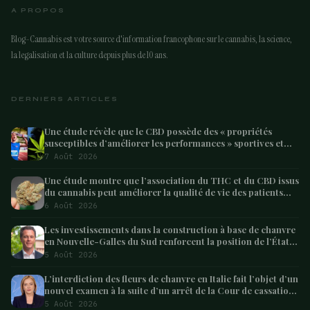
A PROPOS
Blog-Cannabis est votre source d'information francophone sur le cannabis, la science,
la legalisation et la culture depuis plus de 10 ans.
DERNIERS ARTICLES
Une étude révèle que le CBD possède des « propriétés
susceptibles d’améliorer les performances » sportives et
pourrait aider les athlètes à récupérer après l’effort
7 Août 2026
Une étude montre que l’association du THC et du CBD issus
du cannabis peut améliorer la qualité de vie des patients
atteints de démence – Marijuana Moment
6 Août 2026
Les investissements dans la construction à base de chanvre
en Nouvelle-Galles du Sud renforcent la position de l’État
en tant que leader australien
5 Août 2026
L’interdiction des fleurs de chanvre en Italie fait l’objet d’un
nouvel examen à la suite d’un arrêt de la Cour de cassation
concernant les saisies
5 Août 2026