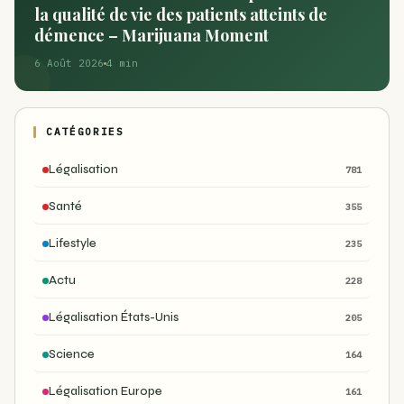
la qualité de vie des patients atteints de
démence – Marijuana Moment
6 Août 2026
4 min
CATÉGORIES
Légalisation
781
Santé
355
Lifestyle
235
Actu
228
Légalisation États-Unis
205
Science
164
Légalisation Europe
161