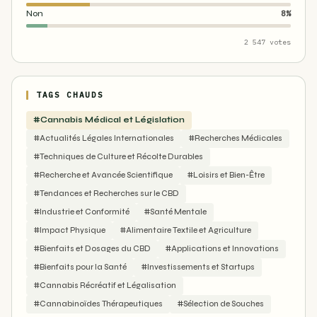
Non
8%
2 547 votes
TAGS CHAUDS
#Cannabis Médical et Législation
#Actualités Légales Internationales
#Recherches Médicales
#Techniques de Culture et Récolte Durables
#Recherche et Avancée Scientifique
#Loisirs et Bien-Être
#Tendances et Recherches sur le CBD
#Industrie et Conformité
#Santé Mentale
#Impact Physique
#Alimentaire Textile et Agriculture
#Bienfaits et Dosages du CBD
#Applications et Innovations
#Bienfaits pour la Santé
#Investissements et Startups
#Cannabis Récréatif et Légalisation
#Cannabinoïdes Thérapeutiques
#Sélection de Souches