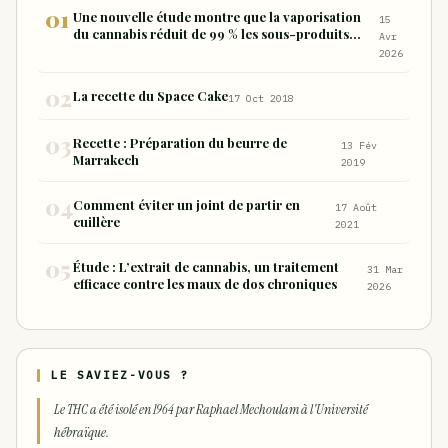
Une nouvelle étude montre que la vaporisation
15
du cannabis réduit de 99 % les sous-produits
Avr
nocifs inhalés par rapport à la consommation
2026
sous forme de joint
La recette du Space Cake
17 Oct 2018
Recette : Préparation du beurre de
13 Fév
Marrakech
2019
Comment éviter un joint de partir en
17 Août
cuillère
2021
Étude : L’extrait de cannabis, un traitement
31 Mar
efficace contre les maux de dos chroniques
2026
LE SAVIEZ-VOUS ?
Le THC a été isolé en 1964 par Raphael Mechoulam à l'Université
hébraïque.