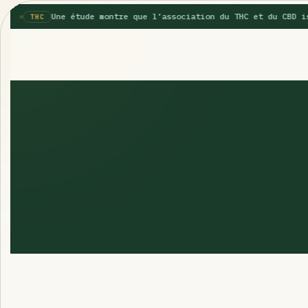
Une étude montre que l’association du THC et du CBD i
THC
SUGGESTIONS POPULAIRES
Une nouvelle étude montre que la vaporisation du cannabis 
La recette du Space Cake
Recette : Préparation du beurre de Marrakech