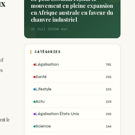
ux
mouvement en pleine expansion
en Afrique australe en faveur du
chanvre industriel
31 Juil 2026
4 min
CATÉGORIES
of
Légalisation
781
es
Santé
355
Lifestyle
235
Actu
228
Légalisation États-Unis
205
ent le
Science
164