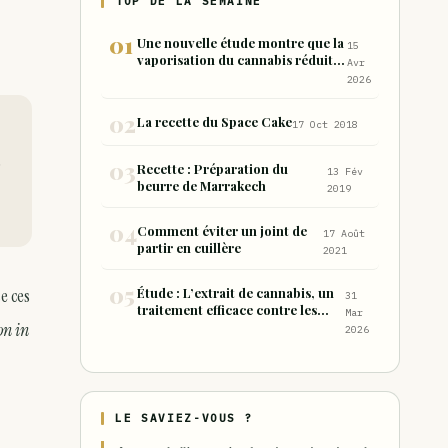
TOP DE LA SEMAINE
Une nouvelle étude montre que la
15
vaporisation du cannabis réduit
Avr
de 99 % les sous-produits nocifs
2026
inhalés par rapport à la
consommation sous forme de
La recette du Space Cake
17 Oct 2018
joint
Recette : Préparation du
13 Fév
beurre de Marrakech
2019
Comment éviter un joint de
17 Août
partir en cuillère
2021
Étude : L’extrait de cannabis, un
e ces
31
traitement efficace contre les
Mar
maux de dos chroniques
on in
2026
LE SAVIEZ-VOUS ?