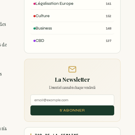
Légalisation Europe
161
Culture
152
 des
Business
148
CBD
137
s de
s
La Newsletter
L'essentiel cannabis chaque vendredi
S'ABONNER
 n’a