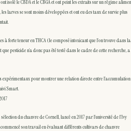
nt isolé le CBDA et le CBGA et ont peint les extraits sur un régime alimen
cle, les larves se sont moins développées et ont eu des taux de survie plus
tait.
s à forte teneur en THCA (le composé intoxicant que l’on trouve dans la
t que pesticide n’a donc pas été testé dans le cadre de cette recherche, a
s expérimentaux pour montrer une relation directe entre l’accumulation
suivi Smart.
2017
ection du chanvre de Cornell, lancé en 2017 par l’université de l’Ivy
ommencé son travail en évaluant différents cultivars de chanvre