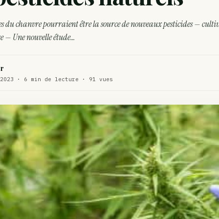
WEED
s du chanvre pourraient être la source de nouveaux pesticides — culti
ux de dos…
ACTU
e — Une nouvelle étude…
te…
ACTU
r
2023 · 6 min de lecture · 91 vues