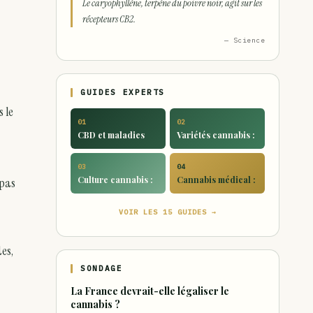
Le caryophyllène, terpène du poivre noir, agit sur les
récepteurs CB2.
— Science
GUIDES EXPERTS
 le
01
02
CBD et maladies
Variétés cannabis :
03
04
Culture cannabis :
Cannabis médical :
 pas
VOIR LES 15 GUIDES →
es,
SONDAGE
La France devrait-elle légaliser le
cannabis ?