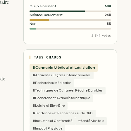
taire
Oui pleinement
68%
Médical seulement
24%
Non
8%
2 547 votes
TAGS CHAUDS
#Cannabis Médical et Législation
#Actualités Légales Internationales
 de
#Recherches Médicales
#Techniques de Culture et Récolte Durables
#Recherche et Avancée Scientifique
#Loisirs et Bien-Être
#Tendances et Recherches sur le CBD
#Industrie et Conformité
#Santé Mentale
#Impact Physique