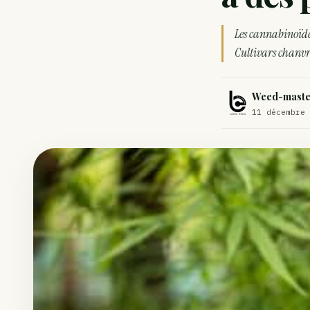
Comment éviter un joint de partir en cuillère
Les cannabinoïde
Étude : L’extrait de cannabis, un traitement efficace contre les ma
Cultivars chanvr
Un fabricant polonais de textiles à base de chanvre suscite une for
Weed-maste
11 décembre 