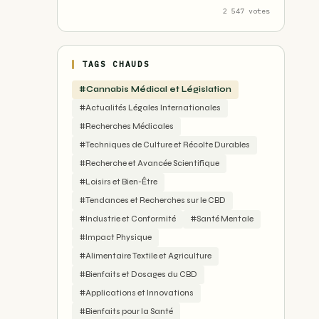
2 547 votes
TAGS CHAUDS
#Cannabis Médical et Législation
#Actualités Légales Internationales
#Recherches Médicales
#Techniques de Culture et Récolte Durables
#Recherche et Avancée Scientifique
#Loisirs et Bien-Être
#Tendances et Recherches sur le CBD
#Industrie et Conformité
#Santé Mentale
#Impact Physique
#Alimentaire Textile et Agriculture
#Bienfaits et Dosages du CBD
#Applications et Innovations
#Bienfaits pour la Santé