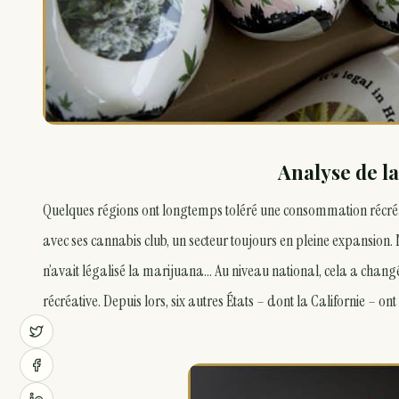
Analyse de la
Quelques régions ont longtemps toléré une consommation récréa
avec ses cannabis club, un secteur toujours en pleine expansion. 
n’avait légalisé la marijuana… Au niveau national, cela a chang
récréative. Depuis lors, six autres États – dont la Californie – o