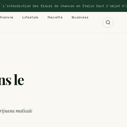
terdiction des fleurs de chanvre en Italie fait l’objet d’un nou
Chanvre
Lifestyle
Recette
Business
r les 15 guides →
ns le
cannabis : le
 cannabis : le
arijuana medicale