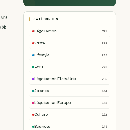
 dans
CATÉGORIES
abis
Légalisation
781
Santé
355
Lifestyle
235
Actu
228
Légalisation États-Unis
205
Science
164
Légalisation Europe
161
Culture
152
Business
148