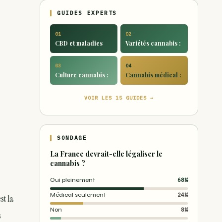
GUIDES EXPERTS
01
02
CBD et maladies
Variétés cannabis :
03
04
Culture cannabis :
Cannabis médical :
VOIR LES 15 GUIDES →
SONDAGE
La France devrait-elle légaliser le
cannabis ?
Oui pleinement
68%
Médical seulement
24%
st la
Non
8%
s