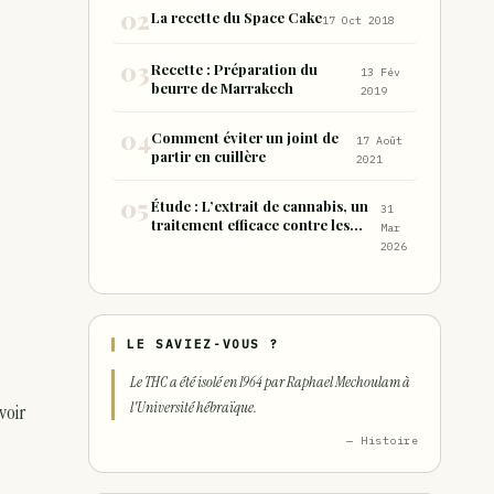
consommation sous forme de
La recette du Space Cake
17 Oct 2018
joint
Recette : Préparation du
13 Fév
beurre de Marrakech
2019
Comment éviter un joint de
17 Août
partir en cuillère
2021
Étude : L’extrait de cannabis, un
31
traitement efficace contre les
Mar
maux de dos chroniques
2026
LE SAVIEZ-VOUS ?
Le THC a été isolé en 1964 par Raphael Mechoulam à
l'Université hébraïque.
voir
— Histoire