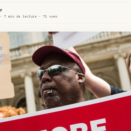
WEED
r
ux de dos…
· 7 min de lecture · 71 vues
ACTU
te…
ACTU