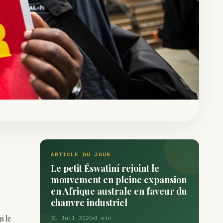
ARTICLE DU JOUR
Le petit Éswatiní rejoint le
mouvement en pleine expansion
en Afrique australe en faveur du
chanvre industriel
s le
31 Juil 2026
4 min