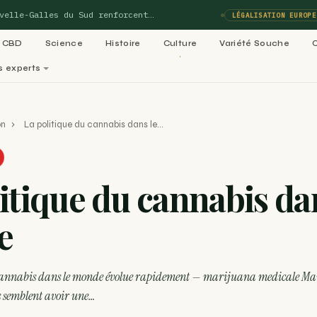
Galles du Sud renforcent…
L’in
LÉGALISATION EUROPE
CBD
Science
Histoire
Culture
Variété Souche
s experts
perts
on
›
La politique du cannabis dans le…
matiques de Blog-Cannabis
Voi
itique du cannabis da
02
03
ladies :
Variétés cannabis : le
Culture 
e
05
e 99…
ACTU
06
Légalisation cannabis
médical : le
Recettes
RECETTE
dans le
 cannabis dans le monde évolue rapidement — marijuana medicale M
 semblent avoir une…
RECETTE