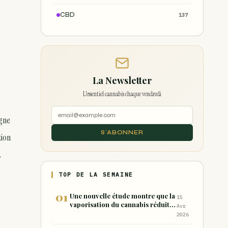
CBD
137
La Newsletter
L'essentiel cannabis chaque vendredi
agne
S'ABONNER
tion
a
TOP DE LA SEMAINE
Une nouvelle étude montre que la
15
vaporisation du cannabis réduit
Avr
de 99 % les sous-produits nocifs
2026
inhalés par rapport à la