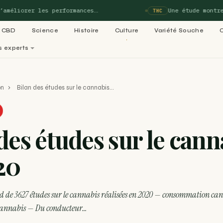
iorer les performances…
Une étude montre que
THC
CBD
Science
Histoire
Culture
Variété Souche
s experts
perts
on
›
Bilan des études sur le cannabis…
matiques de Blog-Cannabis
Voi
des études sur le cann
02
03
ladies :
Variétés cannabis : le
Culture 
20
05
e 99…
ACTU
06
Légalisation cannabis
médical : le
Recettes
RECETTE
dans le
 de 3627 études sur le cannabis réalisées en 2020 — consommation ca
annabis — Du conducteur…
RECETTE