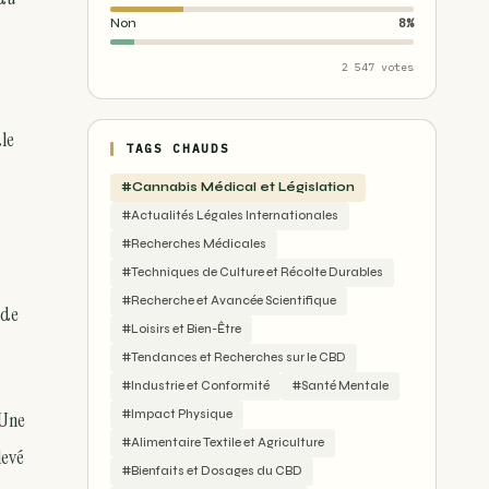
Non
8%
2 547 votes
ale
TAGS CHAUDS
#Cannabis Médical et Législation
#Actualités Légales Internationales
#Recherches Médicales
#Techniques de Culture et Récolte Durables
#Recherche et Avancée Scientifique
ude
#Loisirs et Bien-Être
#Tendances et Recherches sur le CBD
#Industrie et Conformité
#Santé Mentale
 Une
#Impact Physique
#Alimentaire Textile et Agriculture
levé
#Bienfaits et Dosages du CBD