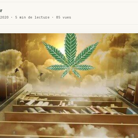
WEED
r
ux de dos…
2020 · 5 min de lecture · 85 vues
ACTU
te…
ACTU