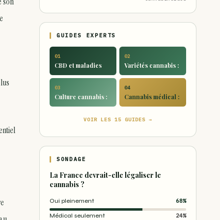
é son
e
GUIDES EXPERTS
01
02
CBD et maladies
Variétés cannabis :
plus
03
04
Culture cannabis :
Cannabis médical :
VOIR LES 15 GUIDES →
ntiel
SONDAGE
La France devrait-elle légaliser le
cannabis ?
re
Oui pleinement
68%
Médical seulement
24%
 au