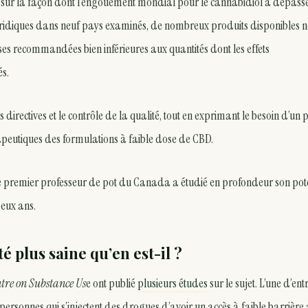
 sur la façon dont l’engouement mondial pour le cannabidiol a dépass
juridiques dans neuf pays examinés, de nombreux produits disponibles n
s recommandées bien inférieures aux quantités dont les effets
és.
rectives et le contrôle de la qualité, tout en exprimant le besoin d’un 
apeutiques des formulations à faible dose de CBD.
 le premier professeur de pot du Canada a étudié en profondeur son pote
deux ans.
é plus saine qu’en est-il ?
tre on Substance Us
e ont publié
plusieurs études
sur le sujet. L’une d’ent
ersonnes qui s’injectent des drogues d’avoir un accès à faible barrière