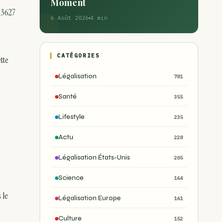
Moment
 3627
6 Août 2026
4 min
CATÉGORIES
tte
Légalisation
781
Santé
355
Lifestyle
235
Actu
228
Légalisation États-Unis
205
Science
164
 le
Légalisation Europe
161
Culture
152