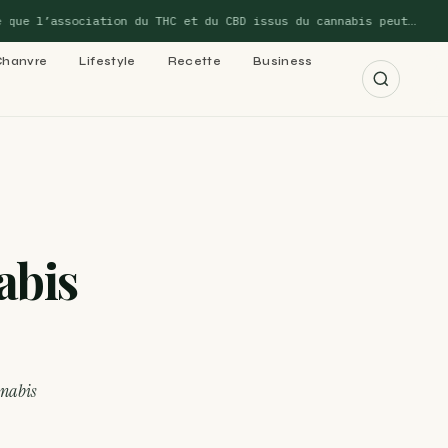
 l’association du THC et du CBD issus du cannabis peut…
Chanvre
Lifestyle
Recette
Business
r les 15 guides →
abis
cannabis : le
 cannabis : le
nnabis