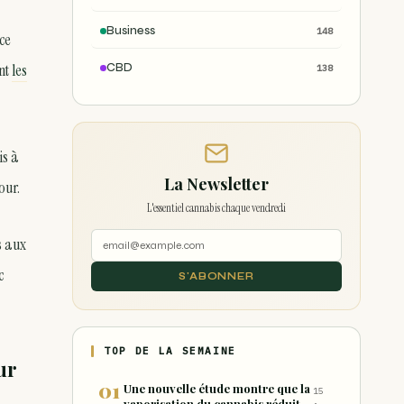
Business
148
ce
ont
les
CBD
138
is à
La Newsletter
our.
L'essentiel cannabis chaque vendredi
s aux
c
S'ABONNER
TOP DE LA SEMAINE
ur
Une nouvelle étude montre que la
15
vaporisation du cannabis réduit