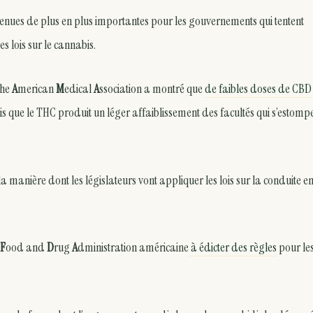
nues de plus en plus importantes pour les gouvernements qui tentent
s lois sur le cannabis.
the
A
merican
M
edical
A
ssociation a montré que
de faibles doses de CBD
dis que le THC produit un léger affaiblissement des facultés qui s’estomp
 manière dont les législateurs vont appliquer les lois sur la conduite en
F
ood and
D
rug
A
dministration américaine
à édicter des règles
pour le