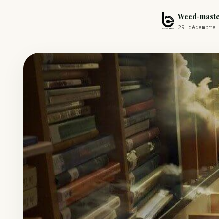
Comment éviter un joint de partir en cuillère
Weed-maste
Étude : L’extrait de cannabis, un traitement efficace contre les ma
29 décembre 
Un fabricant polonais de textiles à base de chanvre suscite une for