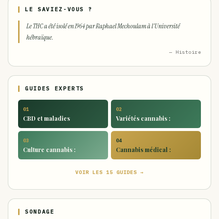
LE SAVIEZ-VOUS ?
Le THC a été isolé en 1964 par Raphael Mechoulam à l'Université
hébraïque.
— Histoire
GUIDES EXPERTS
01
02
CBD et maladies
Variétés cannabis :
03
04
Culture cannabis :
Cannabis médical :
VOIR LES 15 GUIDES →
SONDAGE