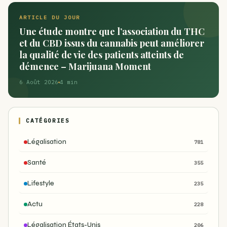
ARTICLE DU JOUR
Une étude montre que l’association du THC
et du CBD issus du cannabis peut améliorer
la qualité de vie des patients atteints de
démence – Marijuana Moment
6 Août 2026
4 min
CATÉGORIES
Légalisation
781
Santé
355
Lifestyle
235
Actu
228
Légalisation États-Unis
206