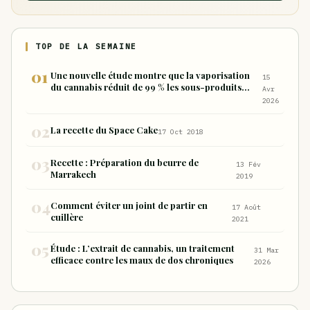
TOP DE LA SEMAINE
Une nouvelle étude montre que la vaporisation
15
du cannabis réduit de 99 % les sous-produits
Avr
nocifs inhalés par rapport à la consommation
2026
sous forme de joint
La recette du Space Cake
17 Oct 2018
Recette : Préparation du beurre de
13 Fév
Marrakech
2019
Comment éviter un joint de partir en
17 Août
cuillère
2021
Étude : L’extrait de cannabis, un traitement
31 Mar
efficace contre les maux de dos chroniques
2026