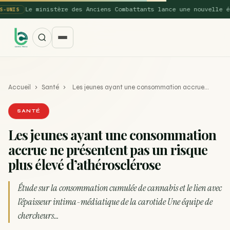
Le ministère des Anciens Combattants lance une nouvelle étud
NIS
Accueil
›
Santé
›
Les jeunes ayant une consommation accrue…
SANTÉ
Les jeunes ayant une consommation
accrue ne présentent pas un risque
SUGGESTIONS POPULAIRES
plus élevé d’athérosclérose
Une nouvelle étude montre que la vaporisation du
ACTU
cannabis réduit de 99…
Étude sur la consommation cumulée de cannabis et le lien avec
l’épaisseur intima-médiatique de la carotide Une équipe de
La recette du Space Cake
RECETTE
chercheurs…
Recette : Préparation du beurre de Marrakech
RECETTE