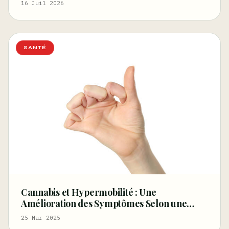
du sommeil – Marijuana Moment
16 Juil 2026
SANTÉ
Cannabis et Hypermobilité : Une
Amélioration des Symptômes Selon une
Étude Britannique
25 Mar 2025