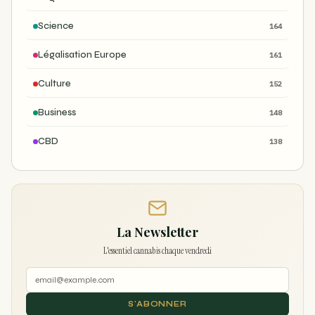
Science
164
Légalisation Europe
161
Culture
152
Business
148
CBD
138
La Newsletter
L'essentiel cannabis chaque vendredi
S'ABONNER