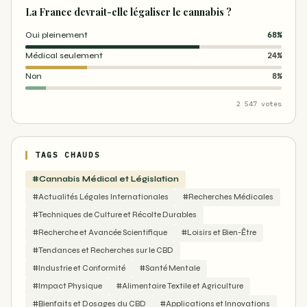
La France devrait-elle légaliser le cannabis ?
Oui pleinement
68%
Médical seulement
24%
Non
8%
2 547 votes
TAGS CHAUDS
#Cannabis Médical et Législation
#Actualités Légales Internationales
#Recherches Médicales
#Techniques de Culture et Récolte Durables
#Recherche et Avancée Scientifique
#Loisirs et Bien-Être
#Tendances et Recherches sur le CBD
#Industrie et Conformité
#Santé Mentale
#Impact Physique
#Alimentaire Textile et Agriculture
#Bienfaits et Dosages du CBD
#Applications et Innovations