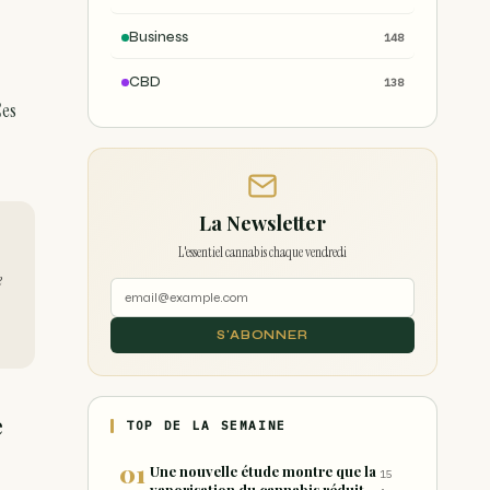
Business
148
CBD
138
Ces
La Newsletter
L'essentiel cannabis chaque vendredi
e
S'ABONNER
e
TOP DE LA SEMAINE
Une nouvelle étude montre que la
15
vaporisation du cannabis réduit