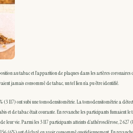
xposition au tabac et l’apparition de plaques dans les artères coronaires 
ent jamais consommé de tabac, un tel lien n’a pu être identifié.
89% (3 117) ont subi une tomodensitométrie. La tomodensitométrie a détec
 et de tabac était courante. En revanche les participants fumaient le 
e leur vie. Parmi les 3 117 participants atteints d’athérosclérose, 2 627
156 (6%) ont déclaré en avoir consommé quotidiennement. En revanche,