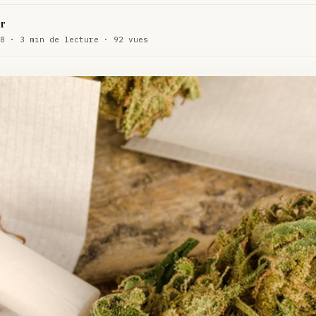
WEED
r
ux de dos…
8 · 3 min de lecture · 92 vues
ACTU
te…
ACTU