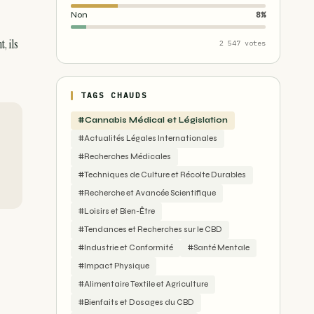
Non
8%
, ils
2 547 votes
TAGS CHAUDS
#Cannabis Médical et Législation
#Actualités Légales Internationales
#Recherches Médicales
#Techniques de Culture et Récolte Durables
#Recherche et Avancée Scientifique
#Loisirs et Bien-Être
#Tendances et Recherches sur le CBD
#Industrie et Conformité
#Santé Mentale
#Impact Physique
#Alimentaire Textile et Agriculture
#Bienfaits et Dosages du CBD