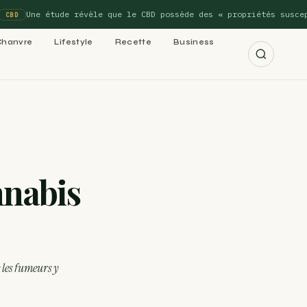
Une étude révèle que le CBD possède des « propriétés susceptibl
Chanvre
Lifestyle
Recette
Business
r les 15 guides →
nnabis
cannabis : le
 cannabis : le
e les fumeurs y