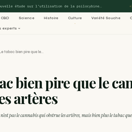
e étude sur l’utilisation de la psilocybine…
CBD
CBD
Science
Histoire
Culture
Variété Souche
s experts
perts
Le tabac bien pire que le…
matiques de Blog-Cannabis
Voi
ac bien pire que le ca
02
03
ladies :
Variétés cannabis : le
Culture 
es artères
05
e 99…
ACTU
06
Légalisation cannabis
médical : le
Recettes
RECETTE
dans le
 n’est pas le cannabis qui obstrue les artères, mais bien plus le tabac qu
RECETTE