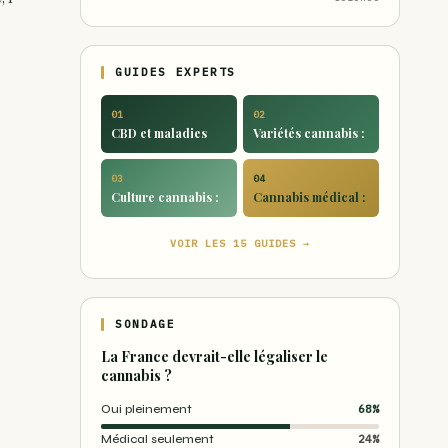
GUIDES EXPERTS
01
02
CBD et maladies
Variétés cannabis :
03
04
Culture cannabis :
Cannabis médical :
VOIR LES 15 GUIDES →
SONDAGE
La France devrait-elle légaliser le
cannabis ?
Oui pleinement
68%
Médical seulement
24%