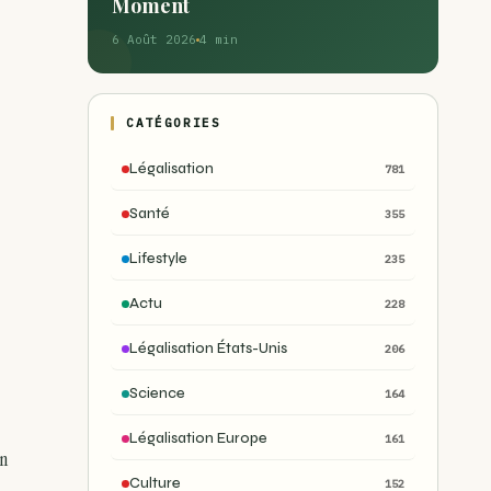
Moment
6 Août 2026
4 min
CATÉGORIES
Légalisation
781
Santé
355
Lifestyle
235
Actu
228
Légalisation États-Unis
206
Science
164
Légalisation Europe
161
un
Culture
152