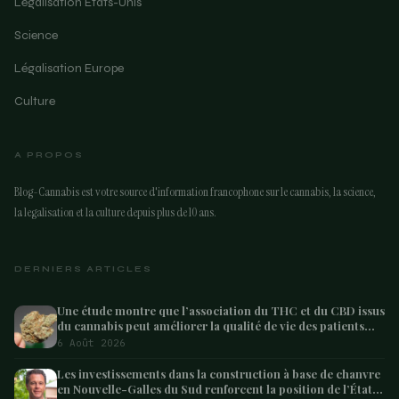
Légalisation États-Unis
Science
Légalisation Europe
Culture
A PROPOS
Blog-Cannabis est votre source d'information francophone sur le cannabis, la science,
la legalisation et la culture depuis plus de 10 ans.
DERNIERS ARTICLES
Une étude montre que l’association du THC et du CBD issus
du cannabis peut améliorer la qualité de vie des patients
atteints de démence – Marijuana Moment
6 Août 2026
Les investissements dans la construction à base de chanvre
en Nouvelle-Galles du Sud renforcent la position de l’État