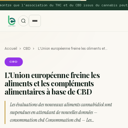
tre que l’association du THC et du CBD issus du cannabis peut…
Accueil
›
CBD
›
L’Union européenne freine les aliments et…
CBD
L’Union européenne freine les
aliments et les compléments
SUGGESTIONS POPULAIRES
alimentaires à base de CBD
Une nouvelle étude montre que la vaporisation du
ACTU
cannabis réduit de 99…
Les évaluations des nouveaux aliments cannabidiol sont
suspendues en attendant de nouvelles données —
La recette du Space Cake
RECETTE
consommation cbd Consommation cbd — Les…
Recette : Préparation du beurre de Marrakech
RECETTE