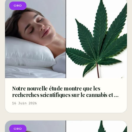
CBD
Notre nouvelle étude montre que les
recherches scientifiques sur le cannabis et le
sommeil ne se limitent pas au THC (Tribune
16 Juin 2026
libre)
CBD