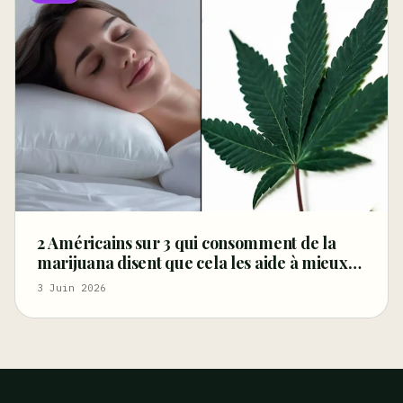
2 Américains sur 3 qui consomment de la
marijuana disent que cela les aide à mieux
dormir, selon une nouvelle enquête –
3 Juin 2026
Marijuana Moment