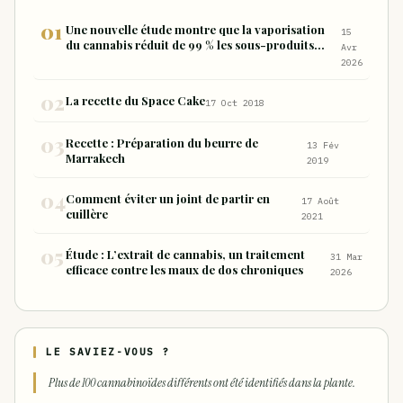
Une nouvelle étude montre que la vaporisation
15
du cannabis réduit de 99 % les sous-produits
Avr
nocifs inhalés par rapport à la consommation
2026
sous forme de joint
La recette du Space Cake
17 Oct 2018
Recette : Préparation du beurre de
13 Fév
Marrakech
2019
Comment éviter un joint de partir en
17 Août
cuillère
2021
Étude : L’extrait de cannabis, un traitement
31 Mar
efficace contre les maux de dos chroniques
2026
LE SAVIEZ-VOUS ?
Plus de 100 cannabinoïdes différents ont été identifiés dans la plante.