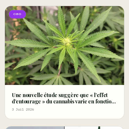
CBD
Une nouvelle étude suggère que « l’effet
d’entourage » du cannabis varie en fonction
des terpènes et des récepteurs
3 Juil 2026
cannabinoïdes – Marijuana Moment