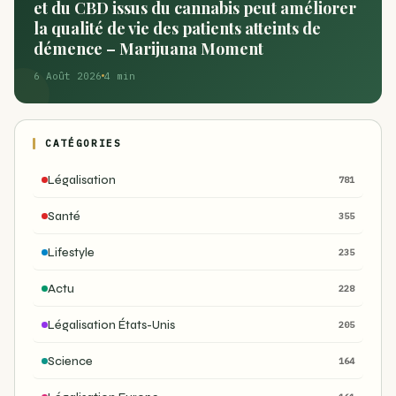
et du CBD issus du cannabis peut améliorer
la qualité de vie des patients atteints de
démence – Marijuana Moment
6 Août 2026
4 min
CATÉGORIES
Légalisation
781
Santé
355
Lifestyle
235
Actu
228
Légalisation États-Unis
205
Science
164