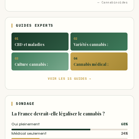
— Cannabinoïdes
GUIDES EXPERTS
01
02
CBD et maladies
Variétés cannabis :
03
04
Culture cannabis :
Cannabis médical :
VOIR LES 15 GUIDES →
SONDAGE
La France devrait-elle légaliser le cannabis ?
Oui pleinement
68%
Médical seulement
24%