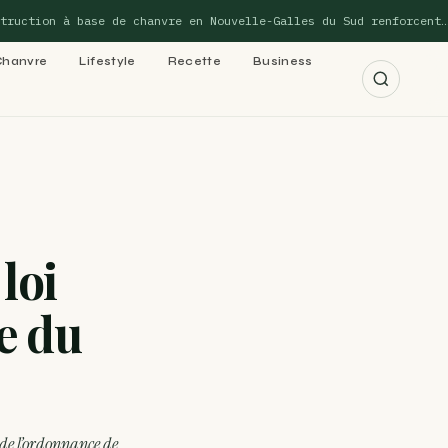
ion à base de chanvre en Nouvelle-Galles du Sud renforcent…
Chanvre
Lifestyle
Recette
Business
r les 15 guides →
loi
cannabis : le
e du
 cannabis : le
 de l’ordonnance de