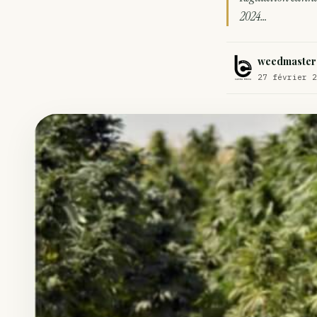
Comment éviter un joint de partir en cuillère
2024…
Étude : L’extrait de cannabis, un traitement efficace contre les ma
weedmaster
Un fabricant polonais de textiles à base de chanvre suscite une for
27 février 2