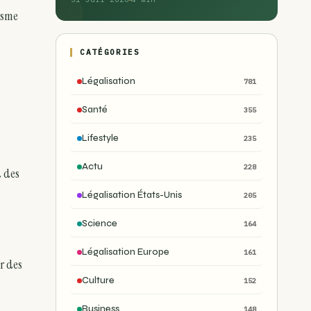
nisme
CATÉGORIES
Légalisation
781
Santé
355
Lifestyle
235
Actu
228
a des
Légalisation États-Unis
205
Science
164
Légalisation Europe
161
er des
Culture
152
Business
148