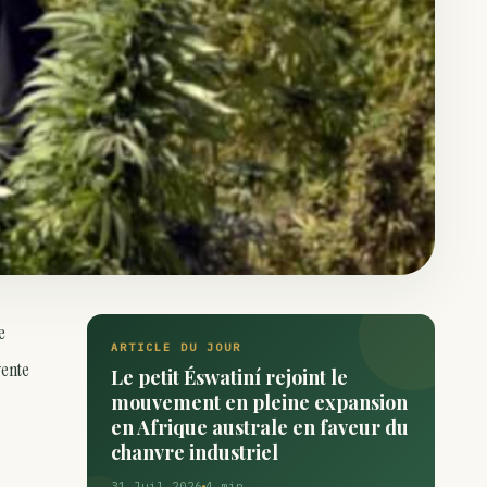
e
ARTICLE DU JOUR
vente
Le petit Éswatiní rejoint le
mouvement en pleine expansion
en Afrique australe en faveur du
chanvre industriel
31 Juil 2026
4 min