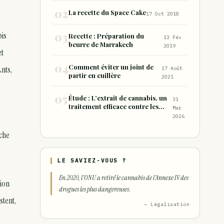
consommation sous forme de
La recette du Space Cake
17 Oct 2018
joint
bis
Recette : Préparation du
13 Fév
beurre de Marrakech
2019
et
Comment éviter un joint de
nts,
17 Août
partir en cuillère
2021
Étude : L’extrait de cannabis, un
31
traitement efficace contre les
Mar
maux de dos chroniques
2026
rche
LE SAVIEZ-VOUS ?
En 2020, l'ONU a retiré le cannabis de l'Annexe IV des
ion
drogues les plus dangereuses.
stent,
— Légalisation