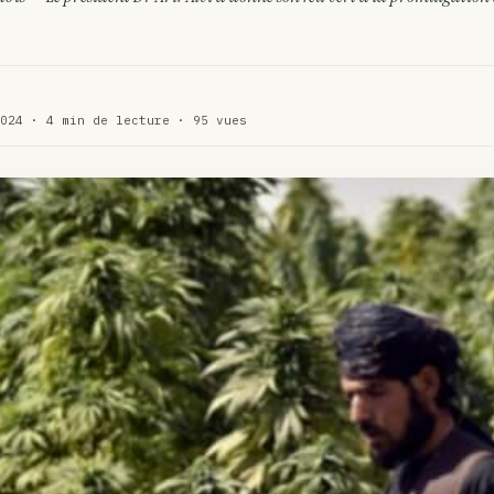
WEED
ux de dos…
ACTU
te…
ACTU
024 · 4 min de lecture · 95 vues