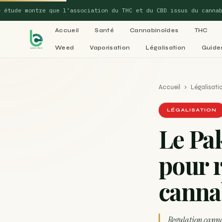
de montre que l’association du THC et du CBD issus du cannabis p
Accueil
Santé
Cannabinoïdes
THC
Weed
Vaporisation
Légalisation
Guide
REFERENCE
Guides ex
Accueil
›
Légalisati
Les piliers the
LÉGALISATION
Le Pa
01
CBD et ma
SUGGESTIONS POPULAIRES
pour r
Une nouvelle étude montre que la vaporisation du cannabis réduit d
04
canna
Cannabis 
La recette du Space Cake
Recette : Préparation du beurre de Marrakech
Regulation canna