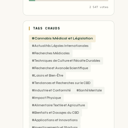
2 547 votes
TAGS CHAUDS
#Cannabis Médical et Législation
#Actualités Légales Internationales
#Recherches Médicales
#Techniques de Culture et Récolte Durables
#Recherche et Avancée Scientifique
#Loisirs et Bien-Être
#Tendances et Recherches sur le CBD
#Industrie et Conformité
#Santé Mentale
#Impact Physique
#Alimentaire Textile et Agriculture
#Bienfaits et Dosages du CBD
#Applications et Innovations
#Investissements et Startups