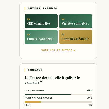
GUIDES EXPERTS
01
02
CBD et maladies
Variétés cannabis :
03
04
Culture cannabis :
Cannabis médical :
VOIR LES 15 GUIDES →
SONDAGE
La France devrait-elle légaliser le
cannabis ?
Oui pleinement
68%
Médical seulement
24%
Non
8%