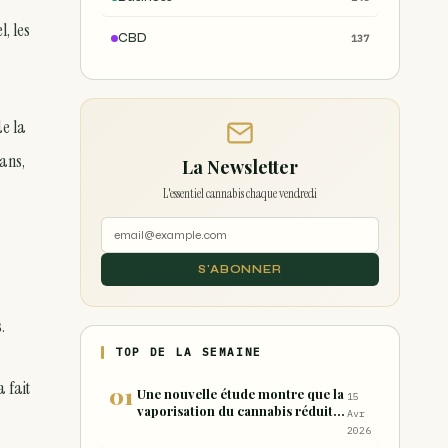
, les
CBD
137
de la
 ans,
La Newsletter
L'essentiel cannabis chaque vendredi
S'ABONNER
.
TOP DE LA SEMAINE
 fait
Une nouvelle étude montre que la
15
vaporisation du cannabis réduit
Avr
de 99 % les sous-produits nocifs
2026
inhalés par rapport à la