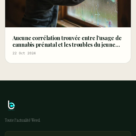
Aucune corrélation trouvée entre l’usage de
cannabis prénatal et les troubles du jeune
enfant
22 Oct 2024
Toute l'actualité Weed