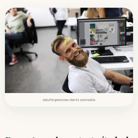
Comment éviter un joint de partir en cuillère
WEED
Étude : L’extrait de cannabis, un traitement efficace
ACTU
contre les maux de dos…
Un fabricant polonais de textiles à base de chanvre
ACTU
suscite une forte…
adulte gencives dents cannabis