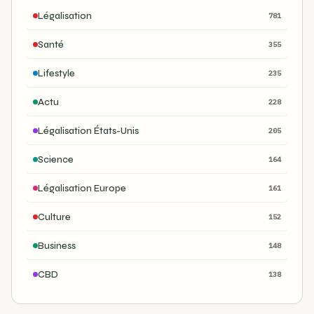
Légalisation
781
Santé
355
Lifestyle
235
Actu
228
Légalisation États-Unis
205
Science
164
Légalisation Europe
161
Culture
152
Business
148
CBD
138