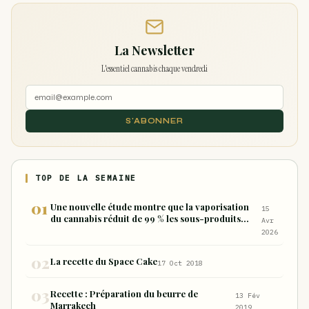
La Newsletter
L'essentiel cannabis chaque vendredi
S'ABONNER
TOP DE LA SEMAINE
Une nouvelle étude montre que la vaporisation
15
du cannabis réduit de 99 % les sous-produits
Avr
nocifs inhalés par rapport à la consommation
2026
sous forme de joint
La recette du Space Cake
17 Oct 2018
Recette : Préparation du beurre de
13 Fév
Marrakech
2019