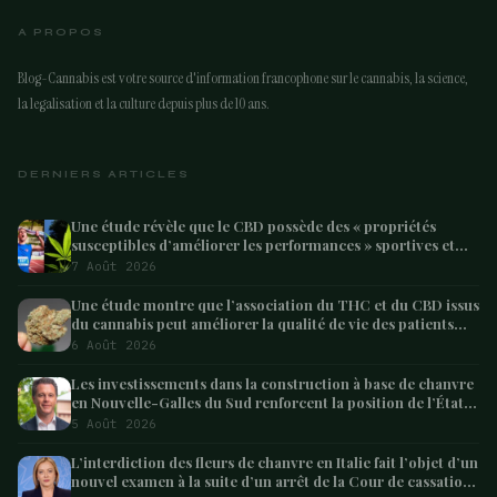
A PROPOS
Blog-Cannabis est votre source d'information francophone sur le cannabis, la science,
la legalisation et la culture depuis plus de 10 ans.
DERNIERS ARTICLES
Une étude révèle que le CBD possède des « propriétés
susceptibles d’améliorer les performances » sportives et
pourrait aider les athlètes à récupérer après l’effort
7 Août 2026
Une étude montre que l’association du THC et du CBD issus
du cannabis peut améliorer la qualité de vie des patients
atteints de démence – Marijuana Moment
6 Août 2026
Les investissements dans la construction à base de chanvre
en Nouvelle-Galles du Sud renforcent la position de l’État
en tant que leader australien
5 Août 2026
L’interdiction des fleurs de chanvre en Italie fait l’objet d’un
nouvel examen à la suite d’un arrêt de la Cour de cassation