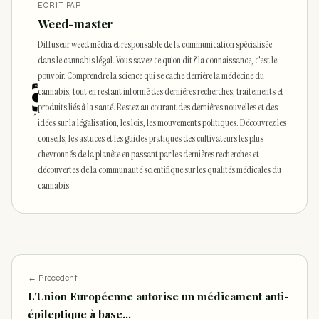
ECRIT PAR
Weed-master
Diffuseur weed média et responsable de la communication spécialisée
dans le cannabis légal. Vous savez ce qu'on dit ? la connaissance, c'est le
pouvoir. Comprendre la science qui se cache derrière la médecine du
cannabis, tout en restant informé des dernières recherches, traitements et
produits liés à la santé. Restez au courant des dernières nouvelles et des
idées sur la légalisation, les lois, les mouvements politiques. Découvrez les
conseils, les astuces et les guides pratiques des cultivateurs les plus
chevronnés de la planète en passant par les dernières recherches et
découvertes de la communauté scientifique sur les qualités médicales du
cannabis.
← Precedent
L'Union Européenne autorise un médicament anti-
épileptique à base…