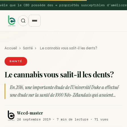
 que le CBD possède des « propriétés susceptibles d’améliorer le
Accueil
›
Santé
›
Le cannabis vous salit-il les dents?
SANTÉ
Le cannabis vous salit-il les dents?
SUGGESTIONS POPULAIRES
En 2016, une importante étude de l’Université Duke a effectué
Une nouvelle étude montre que la vaporisation du
une étude sur la santé de 1000 Néo-Zélandais qui avaient…
ACTU
cannabis réduit de 99…
La recette du Space Cake
RECETTE
Weed-master
24 septembre 2019 · 7 min de lecture · 71 vues
Recette : Préparation du beurre de Marrakech
RECETTE