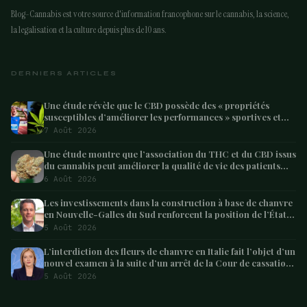
Blog-Cannabis est votre source d'information francophone sur le cannabis, la science,
la legalisation et la culture depuis plus de 10 ans.
DERNIERS ARTICLES
Une étude révèle que le CBD possède des « propriétés
susceptibles d’améliorer les performances » sportives et
pourrait aider les athlètes à récupérer après l’effort
7 Août 2026
Une étude montre que l’association du THC et du CBD issus
du cannabis peut améliorer la qualité de vie des patients
atteints de démence – Marijuana Moment
6 Août 2026
Les investissements dans la construction à base de chanvre
en Nouvelle-Galles du Sud renforcent la position de l’État
en tant que leader australien
5 Août 2026
L’interdiction des fleurs de chanvre en Italie fait l’objet d’un
nouvel examen à la suite d’un arrêt de la Cour de cassation
concernant les saisies
5 Août 2026
ARTICLE SUIVANT