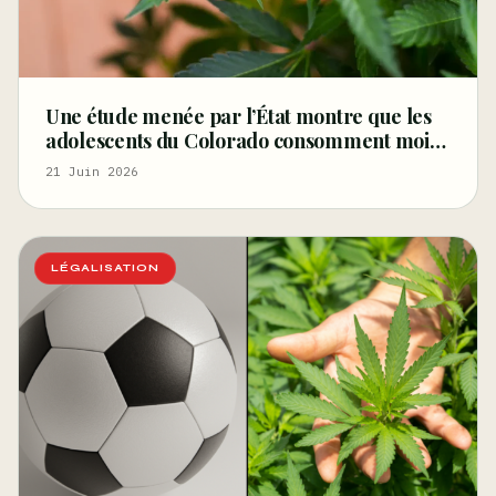
Une étude menée par l’État montre que les
adolescents du Colorado consomment moins
de cannabis aujourd’hui qu’avant la
21 Juin 2026
légalisation, réfutant ainsi l’argument
principal des
LÉGALISATION