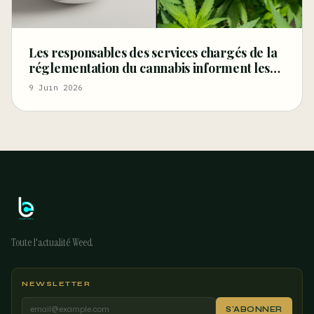
Les responsables des services chargés de la
réglementation du cannabis informent les
supporters de la Coupe du monde sur la
9 Juin 2026
manière de faire la fête
Toute l'actualité Weed
NEWSLETTER
S'ABONNER