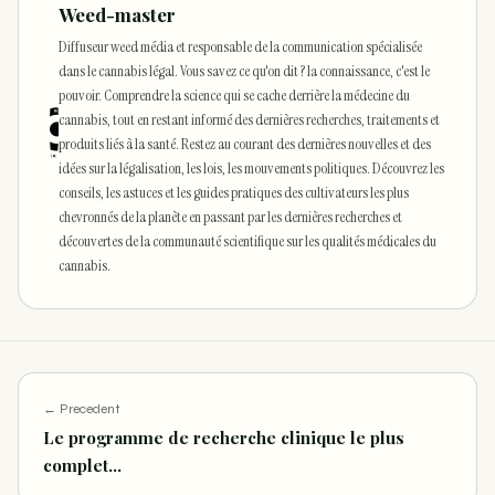
Weed-master
Diffuseur weed média et responsable de la communication spécialisée
dans le cannabis légal. Vous savez ce qu'on dit ? la connaissance, c'est le
pouvoir. Comprendre la science qui se cache derrière la médecine du
cannabis, tout en restant informé des dernières recherches, traitements et
produits liés à la santé. Restez au courant des dernières nouvelles et des
idées sur la légalisation, les lois, les mouvements politiques. Découvrez les
conseils, les astuces et les guides pratiques des cultivateurs les plus
chevronnés de la planète en passant par les dernières recherches et
découvertes de la communauté scientifique sur les qualités médicales du
cannabis.
← Precedent
Le programme de recherche clinique le plus
complet…