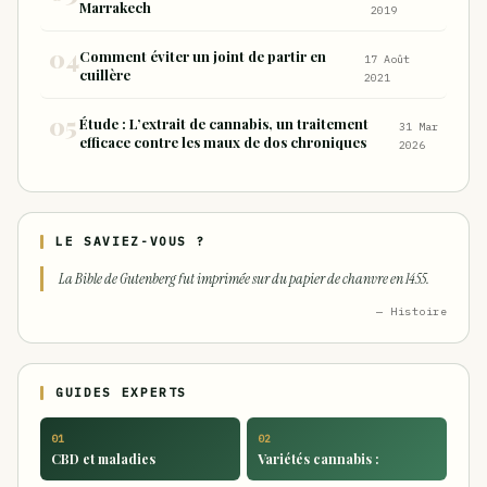
Marrakech
2019
Comment éviter un joint de partir en
17 Août
cuillère
2021
Étude : L’extrait de cannabis, un traitement
31 Mar
efficace contre les maux de dos chroniques
2026
LE SAVIEZ-VOUS ?
La Bible de Gutenberg fut imprimée sur du papier de chanvre en 1455.
— Histoire
GUIDES EXPERTS
01
02
CBD et maladies
Variétés cannabis :