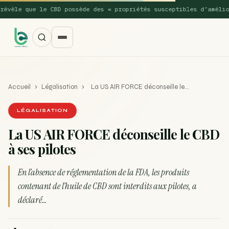
èle que le CBD possède des « propriétés susceptibles d’améliorer
Accueil
›
Légalisation
›
La US AIR FORCE déconseille le…
LÉGALISATION
La US AIR FORCE déconseille le CBD
à ses pilotes
SUGGESTIONS POPULAIRES
Une nouvelle étude montre que la vaporisation du
En l’absence de réglementation de la FDA, les produits
ACTU
cannabis réduit de 99…
contenant de l’huile de CBD sont interdits aux pilotes, a
déclaré…
La recette du Space Cake
RECETTE
Recette : Préparation du beurre de Marrakech
RECETTE