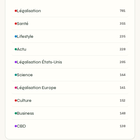
Légalisation
781
Santé
355
Lifestyle
235
Actu
228
Légalisation États-Unis
205
Science
164
Légalisation Europe
161
Culture
152
Business
148
CBD
138