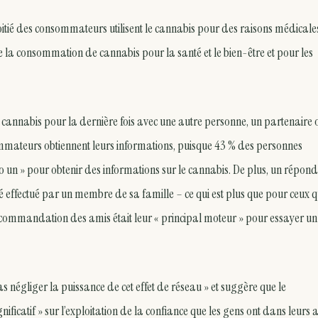
moitié des consommateurs utilisent le cannabis pour des raisons médicales
tre la consommation de cannabis pour la santé et le bien-être et pour les
nnabis pour la dernière fois avec une autre personne, un partenaire 
ommateurs obtiennent leurs informations, puisque 43 % des personnes
ro un » pour obtenir des informations sur le cannabis. De plus, un répon
é effectué par un membre de sa famille – ce qui est plus que pour ceux q
 recommandation des amis était leur « principal moteur » pour essayer un
as négliger la puissance de cet effet de réseau » et suggère que le
catif » sur l’exploitation de la confiance que les gens ont dans leurs 