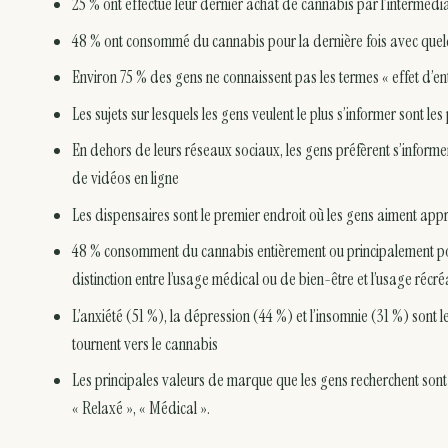
25 % ont effectué leur dernier achat de cannabis par l’intermédiai
48 % ont consommé du cannabis pour la dernière fois avec quelqu
Environ 75 % des gens ne connaissent pas les termes « effet d’e
Les sujets sur lesquels les gens veulent le plus s’informer sont le
En dehors de leurs réseaux sociaux, les gens préfèrent s’informer
de vidéos en ligne
Les dispensaires sont le premier endroit où les gens aiment app
48 % consomment du cannabis entièrement ou principalement pou
distinction entre l’usage médical ou de bien-être et l’usage récré
L’anxiété (51 %), la dépression (44 %) et l’insomnie (31 %) sont 
tournent vers le cannabis
Les principales valeurs de marque que les gens recherchent sont t
« Relaxé », « Médical ».