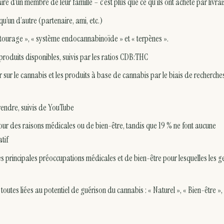
re d’un membre de leur famille – c’est plus que ce qu’ils ont acheté par livra
’un d’autre (partenaire, ami, etc.)
ntourage », « système endocannabinoïde » et « terpènes ».
s produits disponibles, suivis par les ratios CDB:THC
 sur le cannabis et les produits à base de cannabis par le biais de recherches
rendre, suivis de YouTube
r des raisons médicales ou de bien-être, tandis que 19 % ne font aucune
atif
les principales préoccupations médicales et de bien-être pour lesquelles les g
outes liées au potentiel de guérison du cannabis : « Naturel », « Bien-être »,