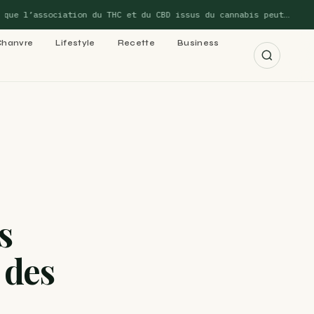
e l’association du THC et du CBD issus du cannabis peut…
Chanvre
Lifestyle
Recette
Business
r les 15 guides →
cannabis : le
s
 des
 cannabis : le