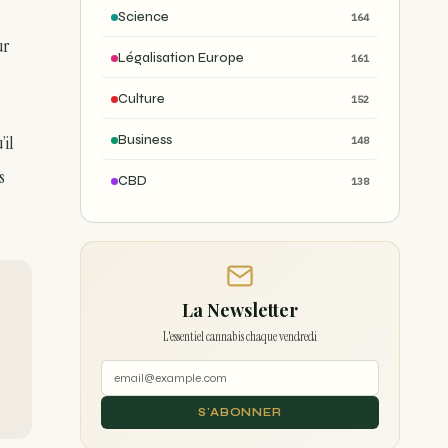
Science
164
ur
Légalisation Europe
161
Culture
152
’il
Business
148
s
CBD
138
La Newsletter
L'essentiel cannabis chaque vendredi
S'ABONNER