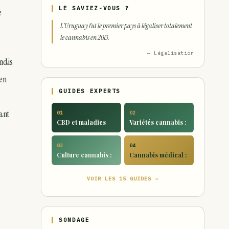
LE SAVIEZ-VOUS ?
e
L'Uruguay fut le premier pays à légaliser totalement
le cannabis en 2013.
— Légalisation
andis
ien-
GUIDES EXPERTS
ant
01
02
CBD et maladies
Variétés cannabis :
03
04
Culture cannabis :
Cannabis médical :
VOIR LES 15 GUIDES →
SONDAGE