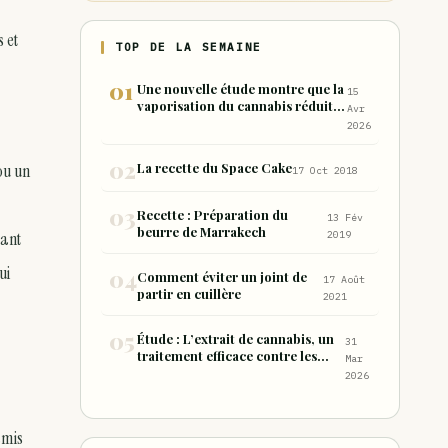
 et
TOP DE LA SEMAINE
Une nouvelle étude montre que la
15
vaporisation du cannabis réduit
Avr
de 99 % les sous-produits nocifs
2026
inhalés par rapport à la
consommation sous forme de
La recette du Space Cake
ou un
17 Oct 2018
joint
Recette : Préparation du
13 Fév
beurre de Marrakech
dant
2019
ui
Comment éviter un joint de
17 Août
partir en cuillère
2021
Étude : L’extrait de cannabis, un
31
traitement efficace contre les
Mar
maux de dos chroniques
2026
amis