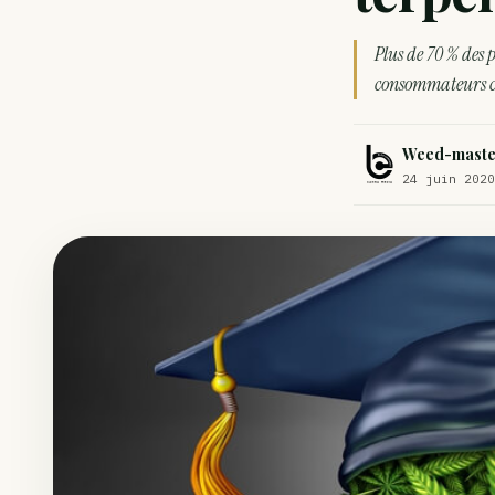
Comment éviter un joint de partir en cuillère
Plus de 70 % des 
Étude : L’extrait de cannabis, un traitement efficace contre les ma
consommateurs 
Un fabricant polonais de textiles à base de chanvre suscite une for
Weed-maste
24 juin 2020