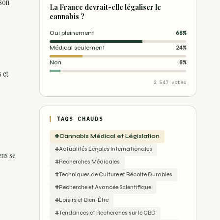
ison
La France devrait-elle légaliser le
cannabis ?
Oui pleinement
68%
Médical seulement
24%
Non
8%
 et
2 547 votes
TAGS CHAUDS
#Cannabis Médical et Législation
#Actualités Légales Internationales
ens se
#Recherches Médicales
#Techniques de Culture et Récolte Durables
#Recherche et Avancée Scientifique
#Loisirs et Bien-Être
#Tendances et Recherches sur le CBD