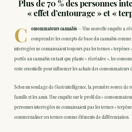
Plus de 70 % des personnes int
« effet d’entourage » et « 
C
onsommateurs cannabis
— Une nouvelle enquête a ré
comprendre les concepts de base du cannabis comme le
interrogées ne connaissaient toujours pas les termes «
terpènes
»
portée au cannabis en tant que plante « récréative », les consom
reste essentielle pour influencer les achats des consommateurs d
Selon un sondage de
Oasis
intelligence, la première source d
famille et les amis. Une enquête sur le profil du « consommate
personnes interrogées ne connaissaient pas les termes « terpènes 
commercialiser ces termes comme éléments de différenciation.