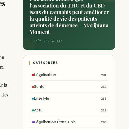
es
l’association du THC et du CBD
issus du cannabis peut améliorer
la qualité de vie des patients
atteints de démence – Marijuana
Moment
6 Août 2026
4 min
ion
CATÉGORIES
ux.
Légalisation
781
e la
Santé
355
% des
Lifestyle
235
Actu
228
Légalisation États-Unis
205