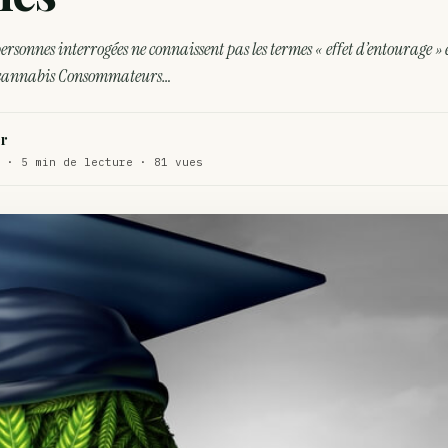
WEED
personnes interrogées ne connaissent pas les termes « effet d’entourage » 
ux de dos…
ACTU
cannabis Consommateurs…
te…
ACTU
r
 · 5 min de lecture · 81 vues