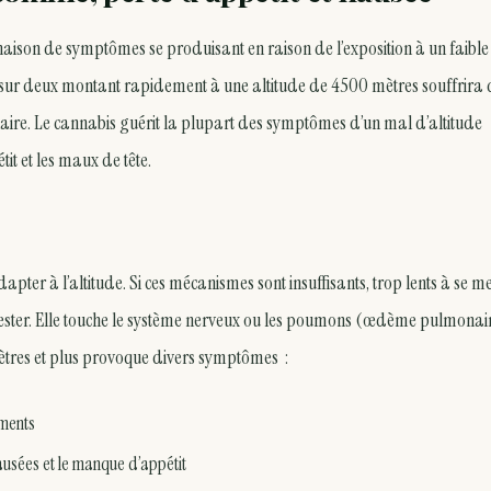
aison de symptômes se produisant en raison de l’exposition à un faible
e sur deux montant rapidement à une altitude de 4500 mètres souffrira 
ire. Le cannabis guérit la plupart des symptômes d’un mal d’altitude
it et les maux de tête.
ter à l’altitude. Si ces mécanismes sont insuffisants, trop lents à se me
fester. Elle touche le système nerveux ou les poumons (œdème pulmonair
mètres et plus provoque divers symptômes :
aments
nausées et le manque d’appétit