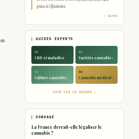
grâce à l'Épidiolex.
— Santé
ons
GUIDES EXPERTS
01
02
CBD et maladies
Variétés cannabis :
03
04
Culture cannabis :
Cannabis médical :
VOIR LES 15 GUIDES →
SONDAGE
La France devrait-elle légaliser le
cannabis ?