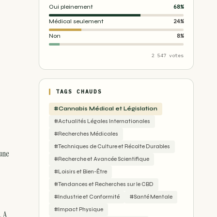
Oui pleinement
68%
Médical seulement
24%
Non
8%
2 547 votes
TAGS CHAUDS
#Cannabis Médical et Législation
#Actualités Légales Internationales
#Recherches Médicales
#Techniques de Culture et Récolte Durables
 une
#Recherche et Avancée Scientifique
#Loisirs et Bien-Être
#Tendances et Recherches sur le CBD
#Industrie et Conformité
#Santé Mentale
#Impact Physique
. A