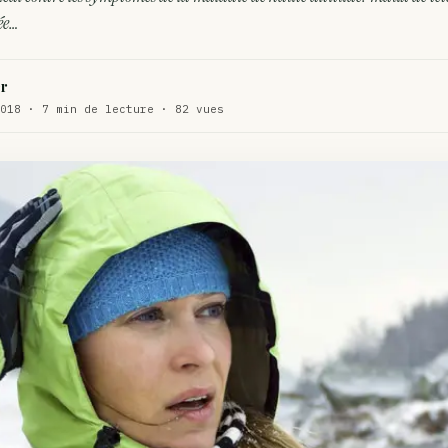
WEED
ée…
ux de dos…
ACTU
r
te…
ACTU
018 · 7 min de lecture · 82 vues