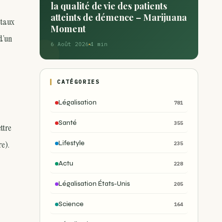
la qualité de vie des patients
atteints de démence – Marijuana
 taux
Moment
d’un
6 Août 2026
4 min
CATÉGORIES
Légalisation
781
Santé
355
ttre
e).
Lifestyle
235
Actu
228
Légalisation États-Unis
205
Science
164