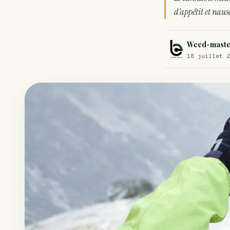
Comment éviter un joint de partir en cuillère
d’appétit et naus
Étude : L’extrait de cannabis, un traitement efficace contre les ma
Weed-maste
Un fabricant polonais de textiles à base de chanvre suscite une for
18 juillet 2