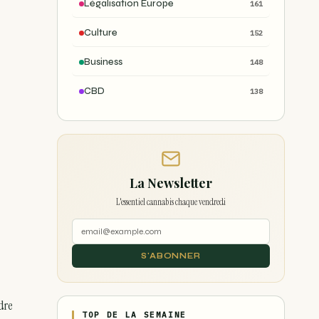
Légalisation Europe
161
Culture
152
Business
148
CBD
138
La Newsletter
L'essentiel cannabis chaque vendredi
S'ABONNER
dre
TOP DE LA SEMAINE