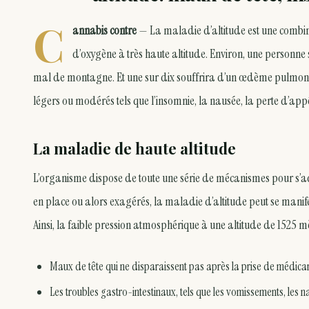
C
annabis contre
— La maladie d’altitude est une combin
d’oxygène à très haute altitude. Environ, une personn
mal de montagne. Et une sur dix souffrira d’un œdème pulmona
légers ou modérés tels que l’insomnie, la nausée, la perte d’appét
La maladie de haute altitude
L’organisme dispose de toute une série de mécanismes pour s’adap
en place ou alors exagérés, la maladie d’altitude peut se mani
Ainsi, la faible pression atmosphérique à une altitude de 1525 
Maux de tête qui ne disparaissent pas après la prise de médic
Les troubles gastro-intestinaux, tels que les vomissements, les 