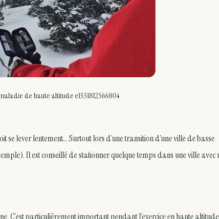
maladie de haute altitude e1531812566804
t se lever lentement… Surtout lors d’une transition d’une ville de basse
xemple). Il est conseillé de stationner quelque temps dans une ville avec
e. C’est particulièrement important pendant l’exercice en haute altitude