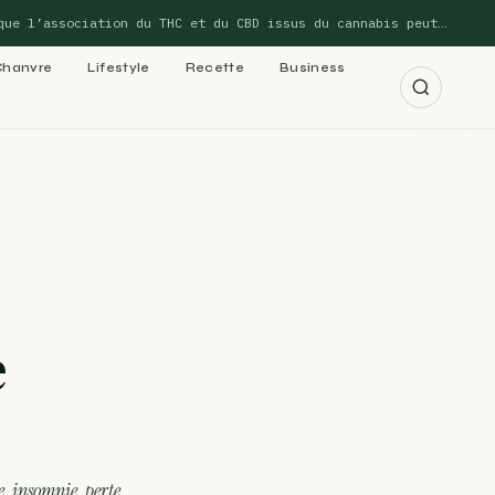
’association du THC et du CBD issus du cannabis peut…
Chanvre
Lifestyle
Recette
Business
r les 15 guides →
cannabis : le
e
 cannabis : le
, insomnie, perte