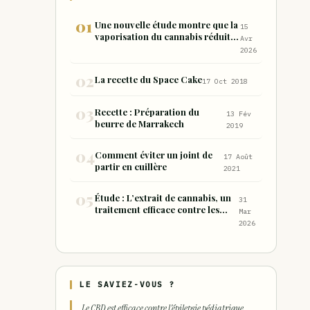
Une nouvelle étude montre que la
15
vaporisation du cannabis réduit
Avr
de 99 % les sous-produits nocifs
2026
inhalés par rapport à la
consommation sous forme de
La recette du Space Cake
17 Oct 2018
joint
Recette : Préparation du
13 Fév
beurre de Marrakech
2019
Comment éviter un joint de
17 Août
partir en cuillère
2021
Étude : L’extrait de cannabis, un
31
traitement efficace contre les
Mar
maux de dos chroniques
2026
LE SAVIEZ-VOUS ?
Le CBD est efficace contre l'épilepsie pédiatrique