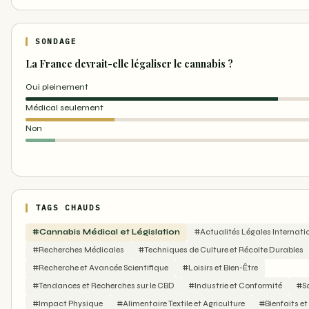
SONDAGE
La France devrait-elle légaliser le cannabis ?
Oui pleinement
Médical seulement
Non
TAGS CHAUDS
#Cannabis Médical et Législation
#Actualités Légales Internati
#Recherches Médicales
#Techniques de Culture et Récolte Durables
#Recherche et Avancée Scientifique
#Loisirs et Bien-Être
#Tendances et Recherches sur le CBD
#Industrie et Conformité
#S
#Impact Physique
#Alimentaire Textile et Agriculture
#Bienfaits e