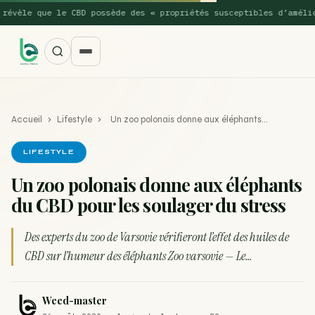
èle que le CBD possède des « propriétés susceptibles d’améliorer
Accueil
›
Lifestyle
›
Un zoo polonais donne aux éléphants…
LIFESTYLE
Un zoo polonais donne aux éléphants
du CBD pour les soulager du stress
SUGGESTIONS POPULAIRES
Une nouvelle étude montre que la vaporisation du
Des experts du zoo de Varsovie vérifieront l’effet des huiles de
ACTU
cannabis réduit de 99…
CBD sur l’humeur des éléphants Zoo varsovie — Le…
La recette du Space Cake
RECETTE
Weed-master
Recette : Préparation du beurre de Marrakech
RECETTE