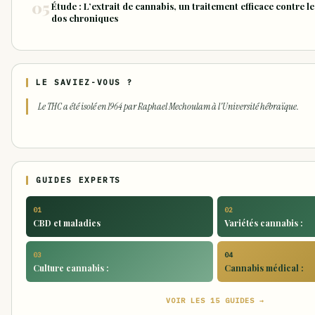
Étude : L’extrait de cannabis, un traitement efficace contre l
dos chroniques
LE SAVIEZ-VOUS ?
Le THC a été isolé en 1964 par Raphael Mechoulam à l'Université hébraïque.
GUIDES EXPERTS
01
02
CBD et maladies
Variétés cannabis :
03
04
Culture cannabis :
Cannabis médical :
VOIR LES 15 GUIDES →