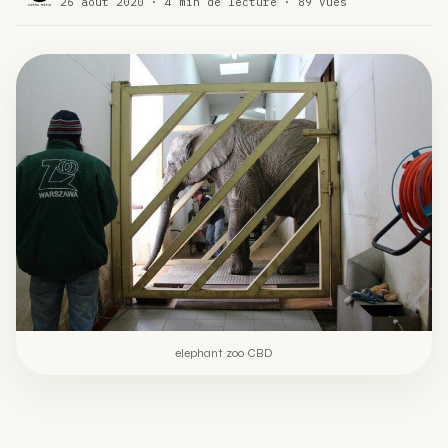
26 août 2020 · 4 min de lecture · 89 vues
Comment éviter un joint de partir en cuillère
WEED
Étude : L’extrait de cannabis, un traitement efficace
ACTU
contre les maux de dos…
Un fabricant polonais de textiles à base de chanvre
ACTU
suscite une forte…
elephant zoo CBD