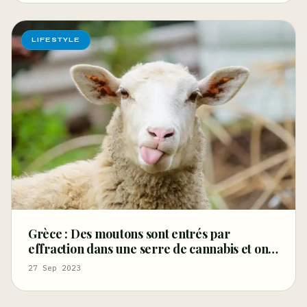
LIFESTYLE
Grèce : Des moutons sont entrés par
effraction dans une serre de cannabis et ont
mangé 100 kg d’herbes
27 Sep 2023