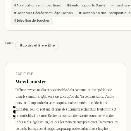
#Applications et Innovations
#Bienfaits pour la Santé
#Investisse
#Cannabis Récréatif et Légalisation
#Cannabinoïdes Thérapeutique
#Sélection de Souches
TAGS
#Loisirs et Bien-Être
ECRIT PAR
Weed-master
Diffuseur weed média et responsable de la communication spécialisée
dans le cannabis légal. Vous savez ce qu'on dit ? la connaissance, c'est le
pouvoir. Comprendre la science qui se cache derrière la médecine du
cannabis, tout en restant informé des dernières recherches, traitements et
produits liés à la santé. Restez au courant des dernières nouvelles et des
idées sur la légalisation, les lois, les mouvements politiques. Découvrez les
conseils, les astuces et les guides pratiques des cultivateurs les plus