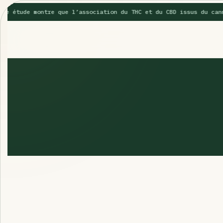
e étude montre que l’association du THC et du CBD issus du canna
SUGGESTIONS POPULAIRES
Une nouvelle étude montre que la vaporisation du cannabis 
La recette du Space Cake
Recette : Préparation du beurre de Marrakech