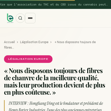
 que l’association du THC et du CBD issus du cannabis peut…
Accueil
›
Légalisation Europe
›
« Nous disposons toujours de
fibres…
LÉGALISATION EUROPE
« Nous disposons toujours de fibres
SUGGESTIONS POPULAIRES
de chanvre de la meilleure qualité,
Une nouvelle étude montre que la vaporisation du
mais leur production devient de plus
ACTU
cannabis réduit de 99…
en plus coûteuse. »
La recette du Space Cake
RECETTE
INTERVIEW : Hongliang Ding est le fondateur et président de
Recette : Préparation du beurre de Marrakech
RECETTE
Hemp Fortex Industries, l’une des plus anciennes entreprises