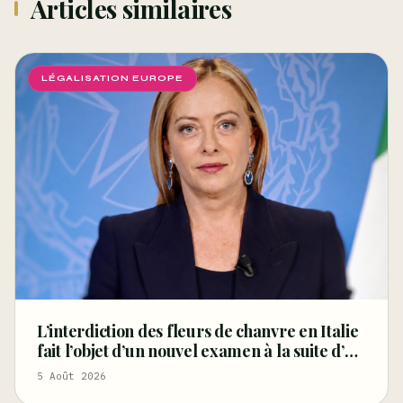
Articles similaires
LÉGALISATION EUROPE
L’interdiction des fleurs de chanvre en Italie
fait l’objet d’un nouvel examen à la suite d’un
arrêt de la Cour de cassation concernant les
5 Août 2026
saisies