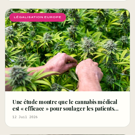
LÉGALISATION EUROPE
Une étude montre que le cannabis médical
est « efficace » pour soulager les patients
atteints du syndrome des jambes sans repos
12 Juil 2026
– Marijuana Moment