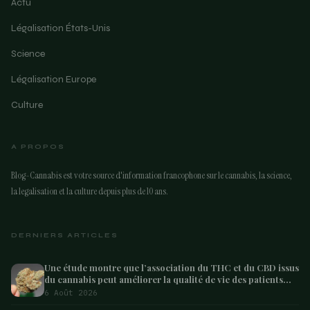
Actu
Légalisation États-Unis
Science
Légalisation Europe
Culture
A PROPOS
Blog-Cannabis est votre source d'information francophone sur le cannabis, la science,
la legalisation et la culture depuis plus de 10 ans.
DERNIERS ARTICLES
Une étude montre que l’association du THC et du CBD issus
du cannabis peut améliorer la qualité de vie des patients
atteints de démence – Marijuana Moment
6 Août 2026