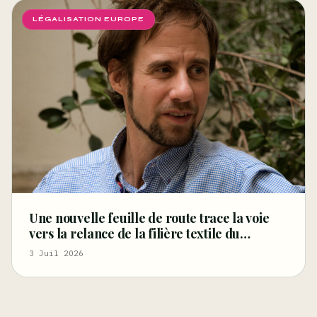
LÉGALISATION EUROPE
Une nouvelle feuille de route trace la voie
vers la relance de la filière textile du
chanvre en Europe centrale d’ici 2035
3 Juil 2026