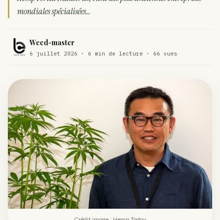
mondiales spécialisées…
Comment éviter un joint de partir en cuillère
WEED
Étude : L’extrait de cannabis, un traitement efficace
Weed-master
ACTU
contre les maux de dos…
6 juillet 2026 · 6 min de lecture · 66 vues
Un fabricant polonais de textiles à base de chanvre
ACTU
suscite une forte…
Crédit image : Hemp Today