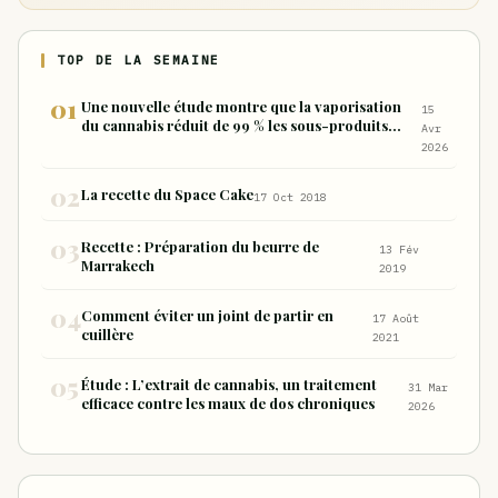
TOP DE LA SEMAINE
Une nouvelle étude montre que la vaporisation
15
du cannabis réduit de 99 % les sous-produits
Avr
nocifs inhalés par rapport à la consommation
2026
sous forme de joint
La recette du Space Cake
17 Oct 2018
Recette : Préparation du beurre de
13 Fév
Marrakech
2019
Comment éviter un joint de partir en
17 Août
cuillère
2021
Étude : L’extrait de cannabis, un traitement
31 Mar
efficace contre les maux de dos chroniques
2026