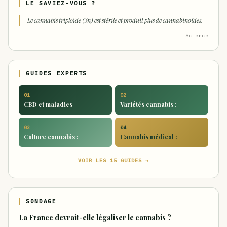
LE SAVIEZ-VOUS ?
Le cannabis triploïde (3n) est stérile et produit plus de cannabinoïdes.
— Science
GUIDES EXPERTS
01
02
CBD et maladies
Variétés cannabis :
03
04
Culture cannabis :
Cannabis médical :
VOIR LES 15 GUIDES →
SONDAGE
La France devrait-elle légaliser le cannabis ?