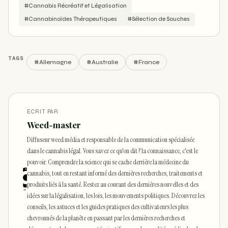
#Cannabis Récréatif et Légalisation
#Cannabinoïdes Thérapeutiques
#Sélection de Souches
TAGS
#Allemagne
#Australie
#France
ECRIT PAR
Weed-master
Diffuseur weed média et responsable de la communication spécialisée
dans le cannabis légal. Vous savez ce qu'on dit ? la connaissance, c'est le
pouvoir. Comprendre la science qui se cache derrière la médecine du
cannabis, tout en restant informé des dernières recherches, traitements et
produits liés à la santé. Restez au courant des dernières nouvelles et des
idées sur la légalisation, les lois, les mouvements politiques. Découvrez les
conseils, les astuces et les guides pratiques des cultivateurs les plus
chevronnés de la planète en passant par les dernières recherches et