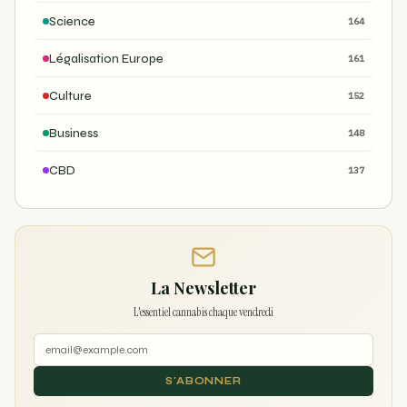
Science
164
Légalisation Europe
161
Culture
152
Business
148
CBD
137
La Newsletter
L'essentiel cannabis chaque vendredi
S'ABONNER