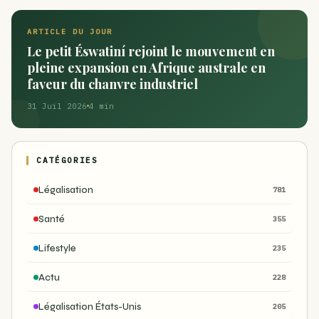
ARTICLE DU JOUR
Le petit Éswatiní rejoint le mouvement en
pleine expansion en Afrique australe en
faveur du chanvre industriel
31 Juil 2026
4 min
CATÉGORIES
Légalisation
781
Santé
355
Lifestyle
235
Actu
228
Légalisation États-Unis
205