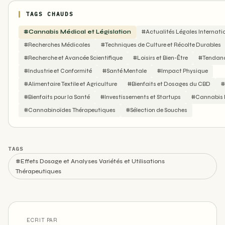
TAGS CHAUDS
#Cannabis Médical et Législation
#Actualités Légales Internati
#Recherches Médicales
#Techniques de Culture et Récolte Durables
#Recherche et Avancée Scientifique
#Loisirs et Bien-Être
#Tendance
#Industrie et Conformité
#Santé Mentale
#Impact Physique
#Alimentaire Textile et Agriculture
#Bienfaits et Dosages du CBD
#
#Bienfaits pour la Santé
#Investissements et Startups
#Cannabis R
#Cannabinoïdes Thérapeutiques
#Sélection de Souches
TAGS
#Effets Dosage et Analyses Variétés et Utilisations
Thérapeutiques
ECRIT PAR