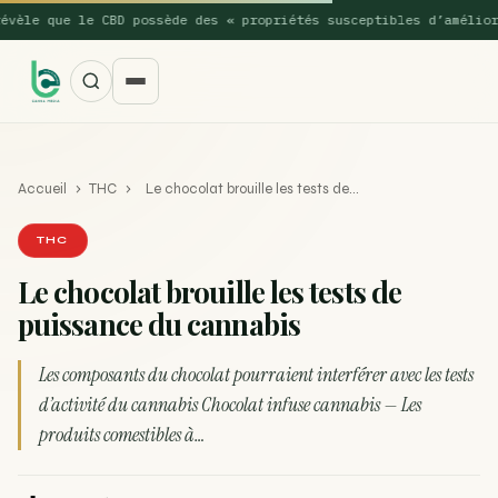
le que le CBD possède des « propriétés susceptibles d’améliorer 
Accueil
›
THC
›
Le chocolat brouille les tests de…
THC
Le chocolat brouille les tests de
puissance du cannabis
SUGGESTIONS POPULAIRES
Une nouvelle étude montre que la vaporisation du
Les composants du chocolat pourraient interférer avec les tests
ACTU
cannabis réduit de 99…
d’activité du cannabis Chocolat infuse cannabis — Les
produits comestibles à…
La recette du Space Cake
RECETTE
Recette : Préparation du beurre de Marrakech
RECETTE