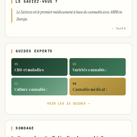
LE SAVIEZ-VOUS ?
Le Sativex est le premier médicament à base de cannabis avec AMM en
Europe.
— Santé
GUIDES EXPERTS
01
02
CBD et maladies
Variétés cannabis :
03
04
Culture cannabis :
Cannabis médical :
VOIR LES 15 GUIDES →
SONDAGE