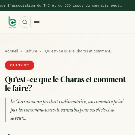
sociation du THC et du CBD issus du cannabis peut…
CHAN
Accueil
›
Culture
›
Qu’est-ce que le Charas et comment…
CULTURE
Qu’est-ce que le Charas et comment
le faire?
SUGGESTIONS POPULAIRES
Une nouvelle étude montre que la vaporisation du
Le Charas est un produit rudimentaire, un concentré prisé
ACTU
cannabis réduit de 99…
par les consommateurs de cannabis pour ses effets et sa
saveur…
La recette du Space Cake
RECETTE
Recette : Préparation du beurre de Marrakech
RECETTE