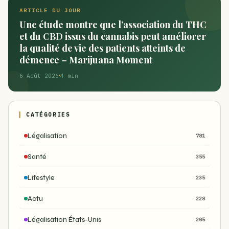
ARTICLE DU JOUR
Une étude montre que l’association du THC
et du CBD issus du cannabis peut améliorer
la qualité de vie des patients atteints de
démence – Marijuana Moment
6 Août 2026
4 min
CATÉGORIES
Légalisation
781
Santé
355
Lifestyle
235
Actu
228
Légalisation États-Unis
205