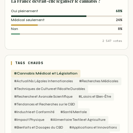
La France devrait-elle légaliser le cannabis ?
Oui pleinement
68%
Médical seulement
24%
Non
8%
2 547 votes
TAGS CHAUDS
#Cannabis Médical et Législation
#Actualités Légales Internationales
#Recherches Médicales
#Techniques de Culture et Récolte Durables
#Recherche et Avancée Scientifique
#Loisirs et Bien-Être
#Tendances et Recherches sur le CBD
#Industrie et Conformité
#Santé Mentale
#Impact Physique
#Alimentaire Textile et Agriculture
#Bienfaits et Dosages du CBD
#Applications et Innovations