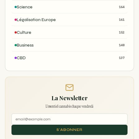
Science
164
Légalisation Europe
161
Culture
152
Business
148
CBD
137
La Newsletter
L'essentiel cannabis chaque vendredi
S'ABONNER