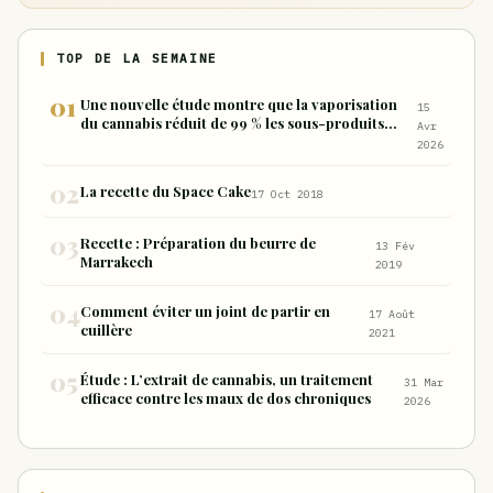
TOP DE LA SEMAINE
Une nouvelle étude montre que la vaporisation
15
du cannabis réduit de 99 % les sous-produits
Avr
nocifs inhalés par rapport à la consommation
2026
sous forme de joint
La recette du Space Cake
17 Oct 2018
Recette : Préparation du beurre de
13 Fév
Marrakech
2019
Comment éviter un joint de partir en
17 Août
cuillère
2021
Étude : L’extrait de cannabis, un traitement
31 Mar
efficace contre les maux de dos chroniques
2026