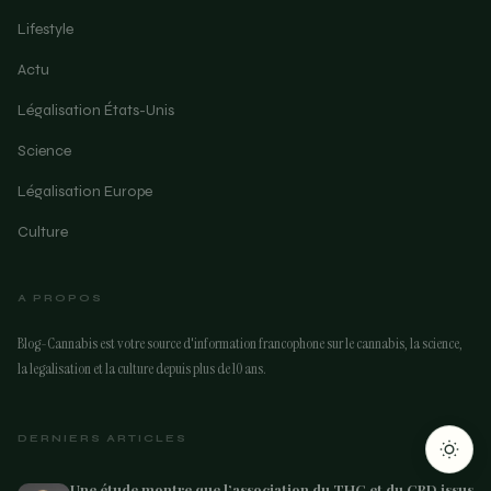
Lifestyle
Actu
Légalisation États-Unis
Science
Légalisation Europe
Culture
A PROPOS
ARTICLE SUIVANT
Blog-Cannabis est votre source d'information francophone sur le cannabis, la science,
Le CBD peut aussi offrir un « High »
la legalisation et la culture depuis plus de 10 ans.
3 min
DERNIERS ARTICLES
Une étude montre que l’association du THC et du CBD issus