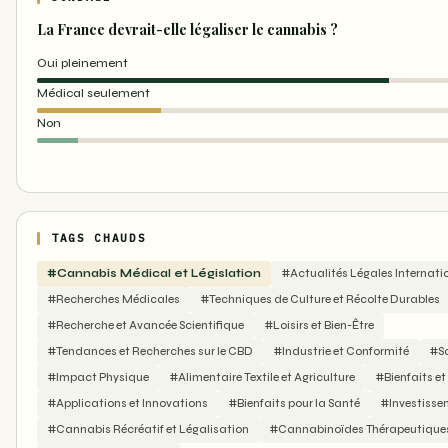
La France devrait-elle légaliser le cannabis ?
Oui pleinement
Médical seulement
Non
TAGS CHAUDS
#Cannabis Médical et Législation
#Actualités Légales Internati
#Recherches Médicales
#Techniques de Culture et Récolte Durables
#Recherche et Avancée Scientifique
#Loisirs et Bien-Être
#Tendances et Recherches sur le CBD
#Industrie et Conformité
#S
#Impact Physique
#Alimentaire Textile et Agriculture
#Bienfaits e
#Applications et Innovations
#Bienfaits pour la Santé
#Investisse
#Cannabis Récréatif et Légalisation
#Cannabinoïdes Thérapeutique