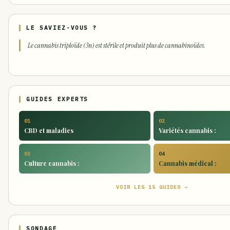
LE SAVIEZ-VOUS ?
Le cannabis triploïde (3n) est stérile et produit plus de cannabinoïdes.
GUIDES EXPERTS
01
02
CBD et maladies
Variétés cannabis :
03
04
Culture cannabis :
Cannabis médical :
VOIR LES 15 GUIDES →
SONDAGE