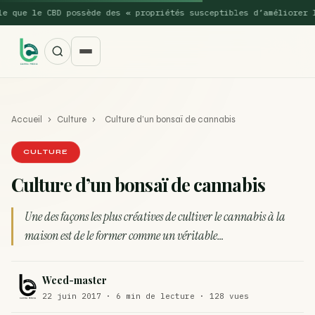
 le CBD possède des « propriétés susceptibles d’améliorer les pe
Accueil
›
Culture
›
Culture d’un bonsaï de cannabis
CULTURE
Culture d’un bonsaï de cannabis
SUGGESTIONS POPULAIRES
Une des façons les plus créatives de cultiver le cannabis à la
Une nouvelle étude montre que la vaporisation du
maison est de le former comme un véritable…
ACTU
cannabis réduit de 99…
La recette du Space Cake
RECETTE
Weed-master
22 juin 2017 · 6 min de lecture · 128 vues
Recette : Préparation du beurre de Marrakech
RECETTE