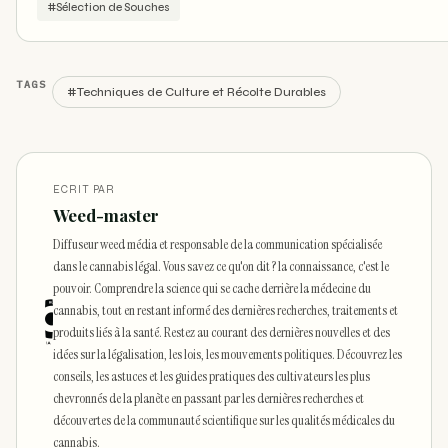
#Sélection de Souches
TAGS
#Techniques de Culture et Récolte Durables
ECRIT PAR
Weed-master
Diffuseur weed média et responsable de la communication spécialisée
dans le cannabis légal. Vous savez ce qu'on dit ? la connaissance, c'est le
pouvoir. Comprendre la science qui se cache derrière la médecine du
cannabis, tout en restant informé des dernières recherches, traitements et
produits liés à la santé. Restez au courant des dernières nouvelles et des
idées sur la légalisation, les lois, les mouvements politiques. Découvrez les
conseils, les astuces et les guides pratiques des cultivateurs les plus
chevronnés de la planète en passant par les dernières recherches et
découvertes de la communauté scientifique sur les qualités médicales du
cannabis.