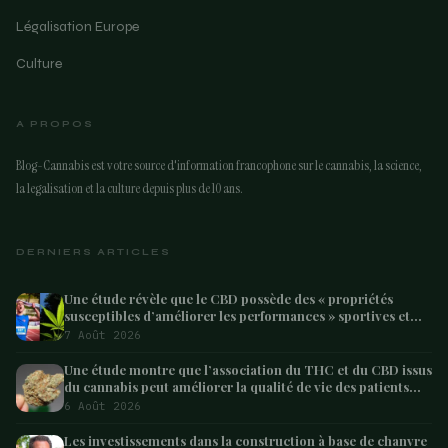
Légalisation Europe
Culture
A PROPOS
Blog-Cannabis est votre source d'information francophone sur le cannabis, la science,
la legalisation et la culture depuis plus de 10 ans.
DERNIERS ARTICLES
Une étude révèle que le CBD possède des « propriétés
susceptibles d’améliorer les performances » sportives et
pourrait aider les athlètes à récupérer après l’effort
7 Août 2026
Une étude montre que l’association du THC et du CBD issus
du cannabis peut améliorer la qualité de vie des patients
atteints de démence – Marijuana Moment
6 Août 2026
Les investissements dans la construction à base de chanvre