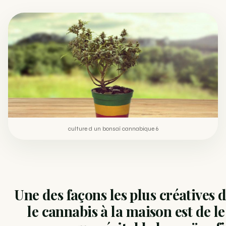
Comment éviter un joint de partir en cuillère
WEED
Étude : L’extrait de cannabis, un traitement efficace
ACTU
contre les maux de dos…
Un fabricant polonais de textiles à base de chanvre
ACTU
suscite une forte…
culture d un bonsaï cannabique 6
Une des façons les plus créatives d
le cannabis à la maison est de l