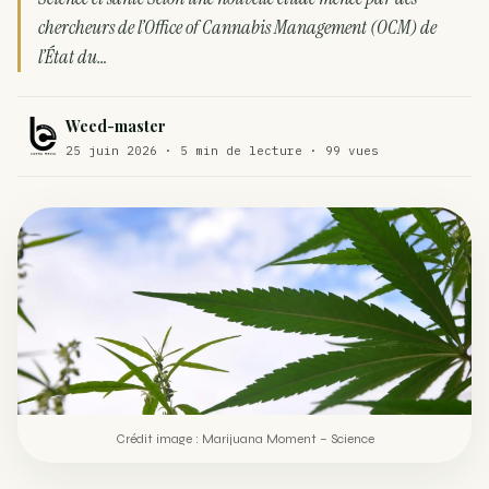
chercheurs de l’Office of Cannabis Management (OCM) de
Comment éviter un joint de partir en cuillère
WEED
l’État du…
Étude : L’extrait de cannabis, un traitement efficace
ACTU
contre les maux de dos…
Weed-master
Un fabricant polonais de textiles à base de chanvre
25 juin 2026 · 5 min de lecture · 99 vues
ACTU
suscite une forte…
Crédit image : Marijuana Moment – Science