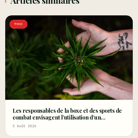
Articles similaires
THC
Les responsables de la boxe et des sports de
combat envisagent l’utilisation d’un
éthylotest pour détecter la consommation de
5 Août 2026
cannabis chez les combattants – Marijuana
Moment