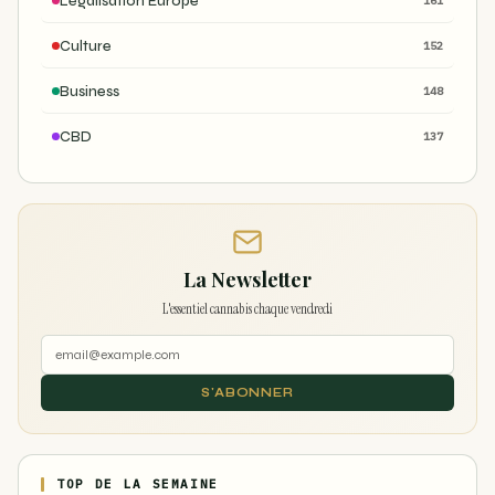
Légalisation Europe
161
Culture
152
Business
148
CBD
137
La Newsletter
L'essentiel cannabis chaque vendredi
S'ABONNER
TOP DE LA SEMAINE