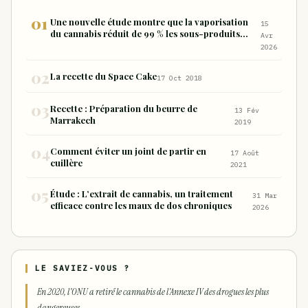
Une nouvelle étude montre que la vaporisation
15
du cannabis réduit de 99 % les sous-produits
Avr
nocifs inhalés par rapport à la consommation
2026
sous forme de joint
La recette du Space Cake
17 Oct 2018
Recette : Préparation du beurre de
13 Fév
Marrakech
2019
Comment éviter un joint de partir en
17 Août
cuillère
2021
Étude : L’extrait de cannabis, un traitement
31 Mar
efficace contre les maux de dos chroniques
2026
LE SAVIEZ-VOUS ?
En 2020, l'ONU a retiré le cannabis de l'Annexe IV des drogues les plus
dangereuses.