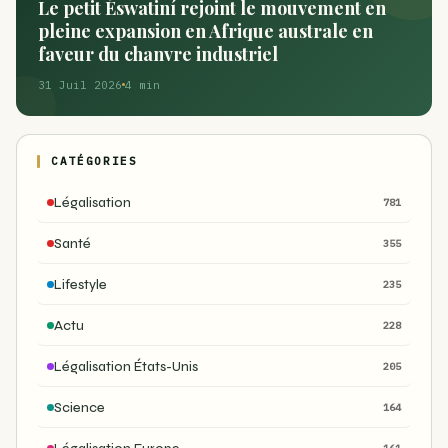
Le petit Éswatiní rejoint le mouvement en
pleine expansion en Afrique australe en
faveur du chanvre industriel
31 Juil 2026
4 min
CATÉGORIES
Légalisation
781
Santé
355
Lifestyle
235
Actu
228
Légalisation États-Unis
205
Science
164