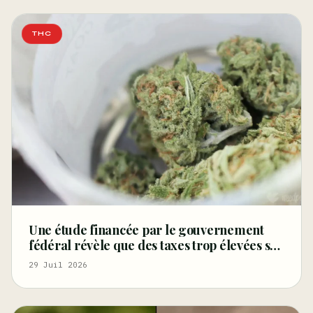
THC
Une étude financée par le gouvernement
fédéral révèle que des taxes trop élevées sur
le cannabis poussent les consommateurs
29 Juil 2026
vers le marché noir – Marijuana Moment