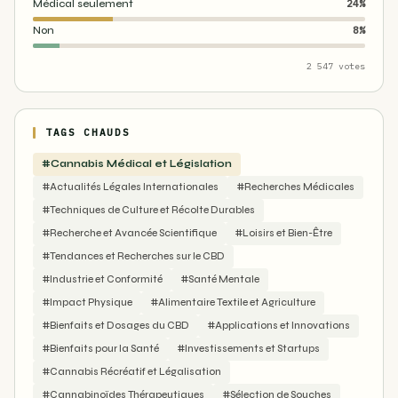
Médical seulement
24%
Non
8%
2 547 votes
TAGS CHAUDS
#Cannabis Médical et Législation
#Actualités Légales Internationales
#Recherches Médicales
#Techniques de Culture et Récolte Durables
#Recherche et Avancée Scientifique
#Loisirs et Bien-Être
#Tendances et Recherches sur le CBD
#Industrie et Conformité
#Santé Mentale
#Impact Physique
#Alimentaire Textile et Agriculture
#Bienfaits et Dosages du CBD
#Applications et Innovations
#Bienfaits pour la Santé
#Investissements et Startups
#Cannabis Récréatif et Légalisation
#Cannabinoïdes Thérapeutiques
#Sélection de Souches