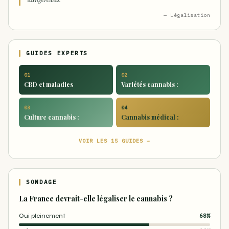
— Légalisation
GUIDES EXPERTS
01
02
CBD et maladies
Variétés cannabis :
03
04
Culture cannabis :
Cannabis médical :
VOIR LES 15 GUIDES →
SONDAGE
La France devrait-elle légaliser le cannabis ?
Oui pleinement
68%