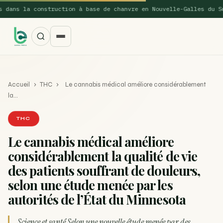
ns la construction à base de chanvre en Nouvelle-Galles du Sud r
Accueil
›
THC
›
Le cannabis médical améliore considérablement
la…
THC
Le cannabis médical améliore
SUGGESTIONS POPULAIRES
considérablement la qualité de vie
Une nouvelle étude montre que la vaporisation du
des patients souffrant de douleurs,
ACTU
cannabis réduit de 99…
selon une étude menée par les
autorités de l’État du Minnesota
La recette du Space Cake
RECETTE
Recette : Préparation du beurre de Marrakech
RECETTE
Science et santé Selon une nouvelle étude menée par des