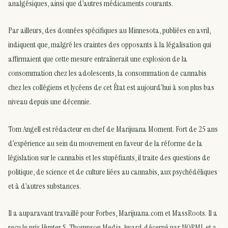
analgésiques, ainsi que d’autres médicaments courants.
Par ailleurs, des données spécifiques au Minnesota, publiées en avril,
indiquent que, malgré les craintes des opposants à la légalisation qui
affirmaient que cette mesure entraînerait une explosion de la
consommation chez les adolescents, la consommation de cannabis
chez les collégiens et lycéens de cet État est aujourd’hui à son plus bas
niveau depuis une décennie.
Tom Angell est rédacteur en chef de Marijuana Moment. Fort de 25 ans
d’expérience au sein du mouvement en faveur de la réforme de la
législation sur le cannabis et les stupéfiants, il traite des questions de
politique, de science et de culture liées au cannabis, aux psychédéliques
et à d’autres substances.
Il a auparavant travaillé pour Forbes, Marijuana.com et MassRoots. Il a
reçu le prix Hunter S. Thompson Media Award décerné par NORML et a