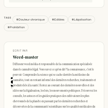
TAGS
#Douleur chronique
#Edibles
#Légalisation
#Prohibition
ECRIT PAR
Weed-master
Diffuseur weed média et responsable de la communication spécialisée
dans le cannabis légal. Vous savez ce qu'on dit ? la connaissance, c'est le
pouvoir. Comprendre la science qui se cache derrière la médecine du
cannabis, tout en restant informé des dernières recherches, traitements et
produits liés à la santé. Restez au courant des dernières nouvelles et des
idées sur la légalisation, les lois, les mouvements politiques. Découvrez les
conseils, les astuces et les guides pratiques des cultivateurs les plus
chevronnés de la planète en passant par les dernières recherches et
découvertes de la communauté scientifique sur les qualités médicales du