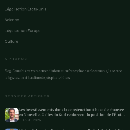
Légalisation États-Unis
Science
Légalisation Europe
Culture
A PROPOS
Blog-Cannabis est votre source d'information francophone sur le cannabis, la science,
la legalisation et la culture depuis plus de 10 ans.
DERNIERS ARTICLES
Les investissements dans la construction à base de chanvre
en Nouvelle-Galles du Sud renforcent la position de l’État
en tant que leader australien
5 Août 2026