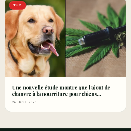
THC
Une nouvelle étude montre que l’ajout de
chanvre à la nourriture pour chiens
améliore la santé digestive – Marijuana
26 Juil 2026
Moment