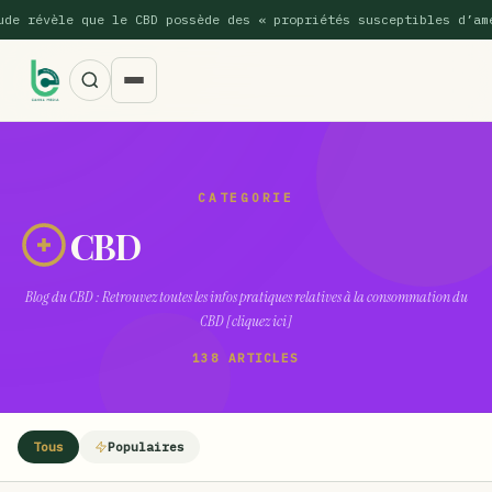
e que le CBD possède des « propriétés susceptibles d’améliorer l
CATEGORIE
CBD
Blog du CBD : Retrouvez toutes les infos pratiques relatives à la consommation du
SUGGESTIONS POPULAIRES
CBD [cliquez ici]
138 ARTICLES
Une nouvelle étude montre que la vaporisation du
ACTU
cannabis réduit de 99…
La recette du Space Cake
RECETTE
Tous
Populaires
Recette : Préparation du beurre de Marrakech
RECETTE