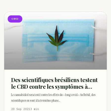
Comment éviter un joint de partir en cuillère
WEED
Étude : L’extrait de cannabis, un traitement efficace
CBD
ACTU
contre les maux de dos…
Un fabricant polonais de textiles à base de chanvre
ACTU
suscite une forte…
Des scientifiques brésiliens testent
le CBD contre les symptômes à
long terme du COVID-19
Le cannabidiol sera testé contre les effets du « long covid » Au Brésil, des
scientifiques en sont à la troisième phase…
20 Sep 2021
3 min