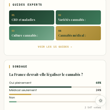
GUIDES EXPERTS
01
02
CBD et maladies
Variétés cannabis :
03
04
Culture cannabis :
Cannabis médical :
VOIR LES 15 GUIDES →
SONDAGE
La France devrait-elle légaliser le cannabis ?
Oui pleinement
68%
Médical seulement
24%
Non
8%
2 547 votes