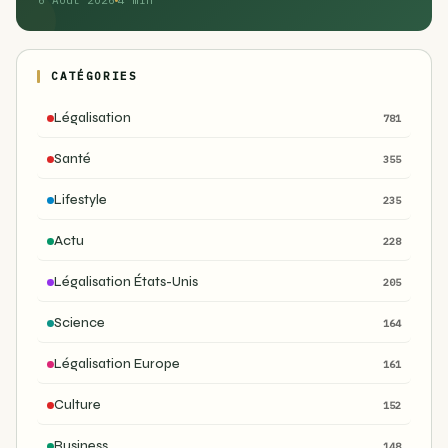
6 Août 2026
4 min
CATÉGORIES
Légalisation
781
Santé
355
Lifestyle
235
Actu
228
Légalisation États-Unis
205
Science
164
Légalisation Europe
161
Culture
152
Business
148