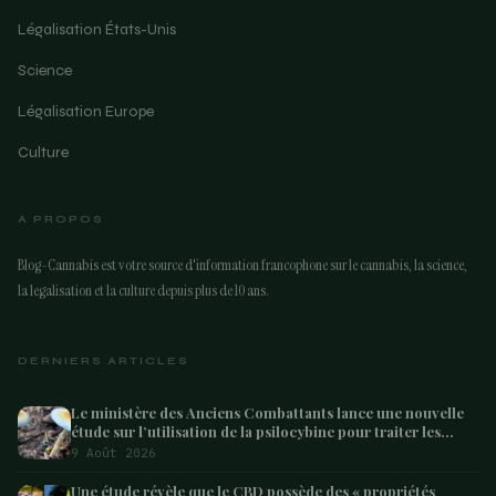
Légalisation États-Unis
Science
Légalisation Europe
Culture
A PROPOS
Blog-Cannabis est votre source d'information francophone sur le cannabis, la science,
la legalisation et la culture depuis plus de 10 ans.
DERNIERS ARTICLES
Le ministère des Anciens Combattants lance une nouvelle
étude sur l’utilisation de la psilocybine pour traiter les
anciens combattants souffrant de dépression et de
9 Août 2026
syndrome de
Une étude révèle que le CBD possède des « propriétés