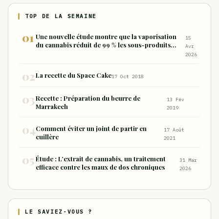
TOP DE LA SEMAINE
Une nouvelle étude montre que la vaporisation
15
du cannabis réduit de 99 % les sous-produits
Avr
nocifs inhalés par rapport à la consommation
2026
sous forme de joint
La recette du Space Cake
17 Oct 2018
Recette : Préparation du beurre de
13 Fév
Marrakech
2019
Comment éviter un joint de partir en
17 Août
cuillère
2021
Étude : L’extrait de cannabis, un traitement
31 Mar
efficace contre les maux de dos chroniques
2026
LE SAVIEZ-VOUS ?