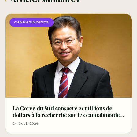
CANNABINOÏDES
La Corée du Sud consacre 21 millions de
dollars à la recherche sur les cannabinoïdes
mineurs destinés aux produits à base de
24 Juil 2026
chanvre médical