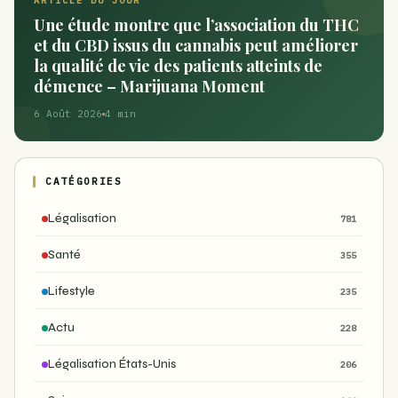
ARTICLE DU JOUR
Une étude montre que l’association du THC
et du CBD issus du cannabis peut améliorer
la qualité de vie des patients atteints de
démence – Marijuana Moment
6 Août 2026
4 min
CATÉGORIES
Légalisation
781
Santé
355
Lifestyle
235
Actu
228
Légalisation États-Unis
206