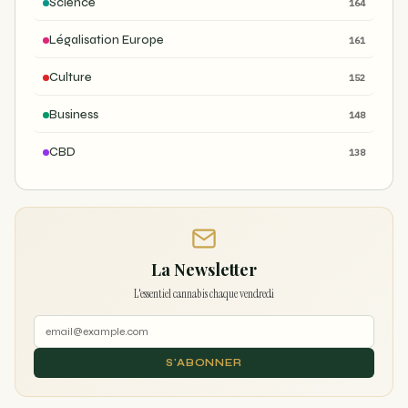
Science
164
Légalisation Europe
161
Culture
152
Business
148
CBD
138
La Newsletter
L'essentiel cannabis chaque vendredi
S'ABONNER