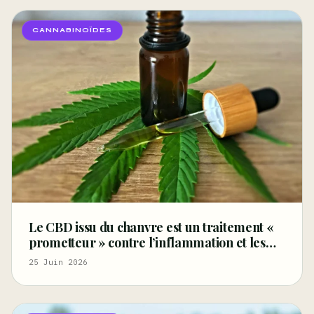
CANNABINOÏDES
Le CBD issu du chanvre est un traitement «
prometteur » contre l’inflammation et les
rougeurs liées à l’acné, selon une étude
25 Juin 2026
scientifique – Marijuana Moment