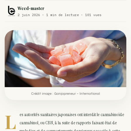
Weed-master
Comment éviter un joint de partir en cuillère
WEED
2 juin 2026 · 1 min de lecture · 101 vues
Étude : L’extrait de cannabis, un traitement efficace
ACTU
contre les maux de dos…
Un fabricant polonais de textiles à base de chanvre
ACTU
suscite une forte…
Crédit image : Ganjapreneur – International
L
es autorités sanitaires japonaises ont interdit le cannabinoïde
cannabinol, ou CBN, à la suite de rapports faisant état de
maladies et de comportements dangereux associés à cette