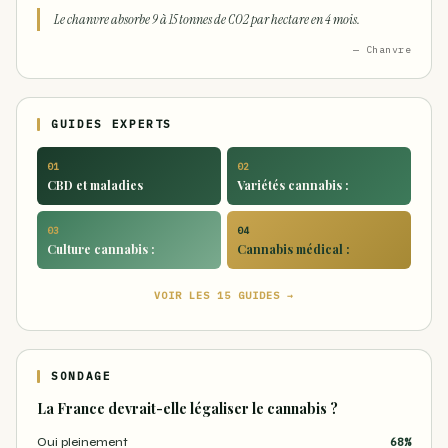
Le chanvre absorbe 9 à 15 tonnes de CO2 par hectare en 4 mois.
— Chanvre
GUIDES EXPERTS
01
02
CBD et maladies
Variétés cannabis :
03
04
Culture cannabis :
Cannabis médical :
VOIR LES 15 GUIDES →
SONDAGE
La France devrait-elle légaliser le cannabis ?
Oui pleinement
68%