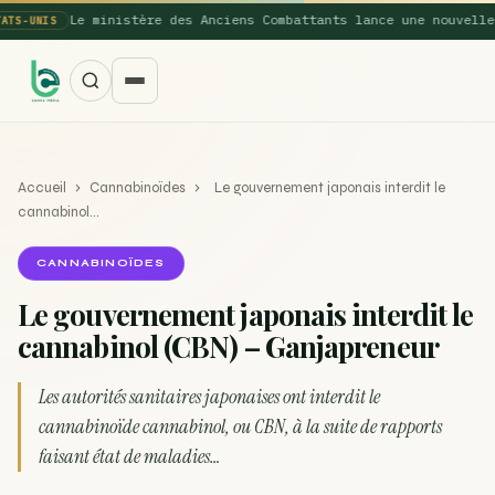
Le ministère des Anciens Combattants lance une nouvelle ét
-UNIS
Accueil
›
Cannabinoïdes
›
Le gouvernement japonais interdit le
cannabinol…
CANNABINOÏDES
Le gouvernement japonais interdit le
SUGGESTIONS POPULAIRES
cannabinol (CBN) – Ganjapreneur
Une nouvelle étude montre que la vaporisation du
ACTU
cannabis réduit de 99…
Les autorités sanitaires japonaises ont interdit le
cannabinoïde cannabinol, ou CBN, à la suite de rapports
La recette du Space Cake
RECETTE
faisant état de maladies…
Recette : Préparation du beurre de Marrakech
RECETTE