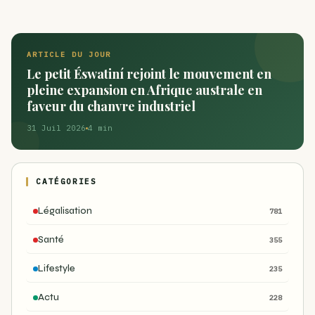
ARTICLE DU JOUR
Le petit Éswatiní rejoint le mouvement en
pleine expansion en Afrique australe en
faveur du chanvre industriel
31 Juil 2026
4 min
CATÉGORIES
Légalisation
781
Santé
355
Lifestyle
235
Actu
228