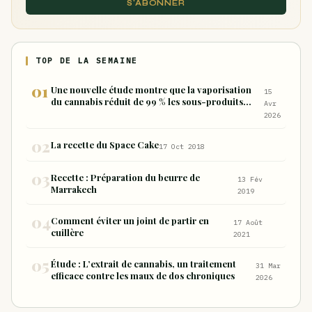
S'ABONNER
TOP DE LA SEMAINE
Une nouvelle étude montre que la vaporisation
15
du cannabis réduit de 99 % les sous-produits
Avr
nocifs inhalés par rapport à la consommation
2026
sous forme de joint
La recette du Space Cake
17 Oct 2018
Recette : Préparation du beurre de
13 Fév
Marrakech
2019
Comment éviter un joint de partir en
17 Août
cuillère
2021
Étude : L’extrait de cannabis, un traitement
31 Mar
efficace contre les maux de dos chroniques
2026