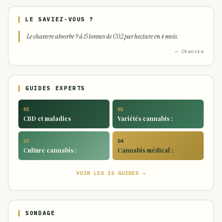
LE SAVIEZ-VOUS ?
Le chanvre absorbe 9 à 15 tonnes de CO2 par hectare en 4 mois.
— Chanvre
GUIDES EXPERTS
01
02
CBD et maladies
Variétés cannabis :
03
04
Culture cannabis :
Cannabis médical :
VOIR LES 15 GUIDES →
SONDAGE