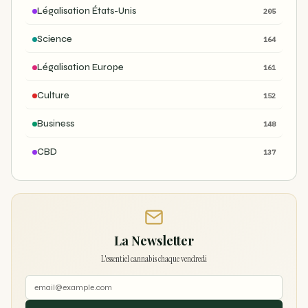
Légalisation États-Unis
205
Science
164
Légalisation Europe
161
Culture
152
Business
148
CBD
137
La Newsletter
L'essentiel cannabis chaque vendredi