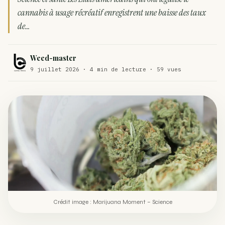
cannabis à usage récréatif enregistrent une baisse des taux
Comment éviter un joint de partir en cuillère
WEED
de…
Étude : L’extrait de cannabis, un traitement efficace
ACTU
contre les maux de dos…
Weed-master
Un fabricant polonais de textiles à base de chanvre
9 juillet 2026 · 4 min de lecture · 59 vues
ACTU
suscite une forte…
Crédit image : Marijuana Moment – Science