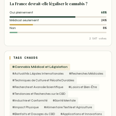
La France devrait-elle légaliser le cannabis ?
Oui pleinement
68%
Médical seulement
24%
Non
8%
2 547 votes
TAGS CHAUDS
#Cannabis Médical et Législation
#Actualités Légales Internationales
#Recherches Médicales
#Techniques de Culture et Récolte Durables
#Recherche et Avancée Scientifique
#Loisirs et Bien-Être
#Tendances et Recherches sur le CBD
#Industrie et Conformité
#Santé Mentale
#Impact Physique
#Alimentaire Textile et Agriculture
#Bienfaits et Dosages du CBD
#Applications et Innovations