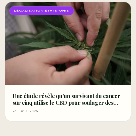
LÉGALISATION ÉTATS-UNIS
Une étude révèle qu’un survivant du cancer
sur cinq utilise le CBD pour soulager des
symptômes tels que la douleur, les troubles
24 Juil 2026
du sommeil et la détresse – Marijuana
Moment