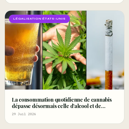
la
LÉGALISATION ÉTATS-UNIS
La consommation quotidienne de cannabis
dépasse désormais celle d’alcool et de
cigarettes, selon un rapport fédéral –
29 Juil 2026
Marijuana Moment