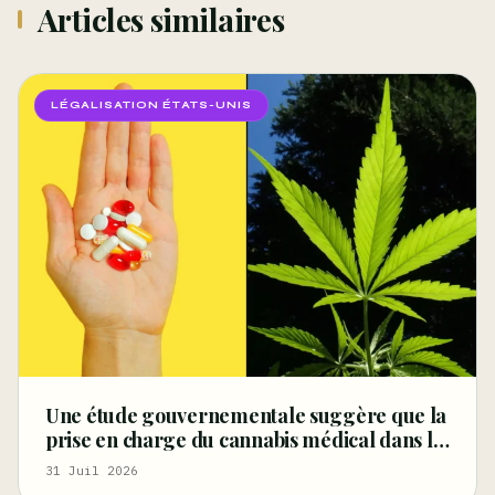
Articles similaires
LÉGALISATION ÉTATS-UNIS
Une étude gouvernementale suggère que la
prise en charge du cannabis médical dans le
cadre de l’indemnisation des accidents du
31 Juil 2026
travail pourrait améliorer la santé et réduire