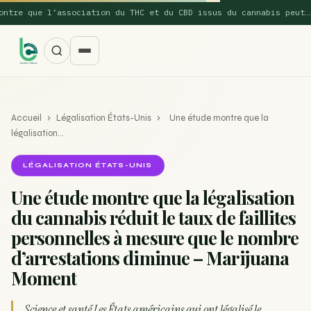
re que l’association du THC et du CBD issus du cannabis peut…
Accueil
›
Légalisation États-Unis
›
Une étude montre que la
légalisation…
LÉGALISATION ÉTATS-UNIS
Une étude montre que la légalisation
SUGGESTIONS POPULAIRES
du cannabis réduit le taux de faillites
Une nouvelle étude montre que la vaporisation du
personnelles à mesure que le nombre
ACTU
cannabis réduit de 99…
d’arrestations diminue – Marijuana
Moment
La recette du Space Cake
RECETTE
Recette : Préparation du beurre de Marrakech
RECETTE
Science et santé Les États américains qui ont légalisé le