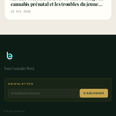
cannabis prénatal et les troubles du jeune
enfant
22 Oct 2024
Toute l'actualité Weed
NEWSLETTER
S'ABONNER
EXPLORER