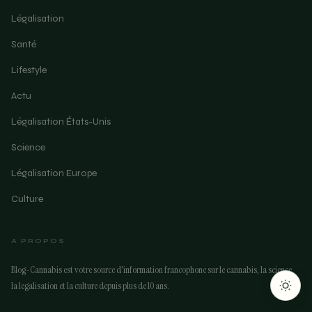
Légalisation
Santé
Lifestyle
Actu
Légalisation États-Unis
Science
Légalisation Europe
Culture
ARTICLE SUIVANT
Top des plus belles fumeuses de weed
A PROPOS
3 min
Blog-Cannabis est votre source d'information francophone sur le cannabis, la science,
la legalisation et la culture depuis plus de 10 ans.