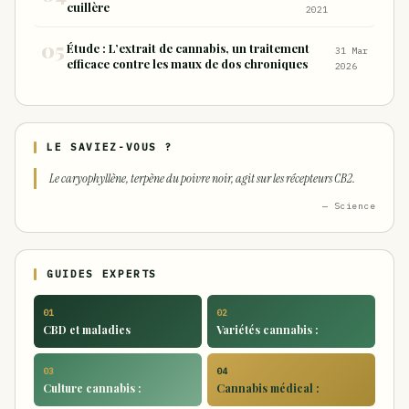
cuillère
2021
Étude : L’extrait de cannabis, un traitement
31 Mar
efficace contre les maux de dos chroniques
2026
LE SAVIEZ-VOUS ?
Le caryophyllène, terpène du poivre noir, agit sur les récepteurs CB2.
— Science
GUIDES EXPERTS
01
02
CBD et maladies
Variétés cannabis :
03
04
Culture cannabis :
Cannabis médical :