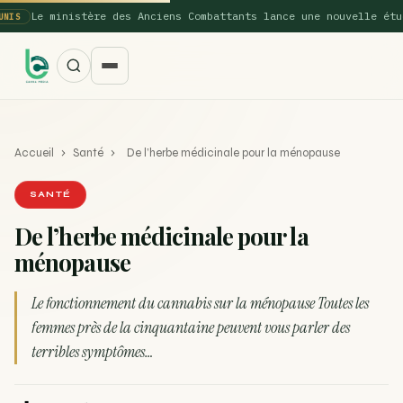
 ministère des Anciens Combattants lance une nouvelle étude sur 
Accueil
›
Santé
›
De l’herbe médicinale pour la ménopause
SANTÉ
De l’herbe médicinale pour la
ménopause
SUGGESTIONS POPULAIRES
Une nouvelle étude montre que la vaporisation du
Le fonctionnement du cannabis sur la ménopause Toutes les
ACTU
cannabis réduit de 99…
femmes près de la cinquantaine peuvent vous parler des
terribles symptômes…
La recette du Space Cake
RECETTE
Recette : Préparation du beurre de Marrakech
RECETTE