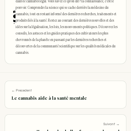
dans le cannabis légal. Vous savez ce qu'on dit ? la connaissance, c'est le
pouvoir. Comprendre la science qui se cache derrière la médecine du
cannabis, tout en restant informé des dernières recherches, traitements et
produits liés à la santé. Restez au courant des dernières nouvelles et des
idées sur la légalisation, les lois, les mouvements politiques. Découvrez les
conseils, les astuces et les guides pratiques des cultivateurs les plus
chevronnés de la planète en passant par les dernières recherches et
découvertes de la communauté scientifique sur les qualités médicales du
cannabis.
← Precedent
Le cannabis aide à la santé mentale
Suivant →