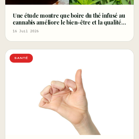
Une étude montre que boire du thé infusé au
cannabis améliore le bien-être et la qualité
du sommeil – Marijuana Moment
16 Juil 2026
SANTÉ