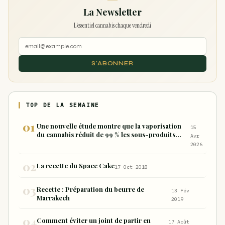
La Newsletter
L'essentiel cannabis chaque vendredi
S'ABONNER
TOP DE LA SEMAINE
Une nouvelle étude montre que la vaporisation
15
du cannabis réduit de 99 % les sous-produits
Avr
nocifs inhalés par rapport à la consommation
2026
sous forme de joint
La recette du Space Cake
17 Oct 2018
Recette : Préparation du beurre de
13 Fév
Marrakech
2019
Comment éviter un joint de partir en
17 Août