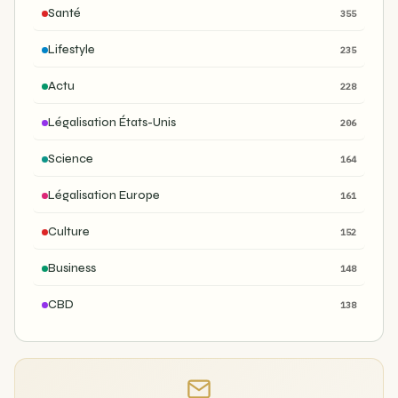
Santé
355
Lifestyle
235
Actu
228
Légalisation États-Unis
206
Science
164
Légalisation Europe
161
Culture
152
Business
148
CBD
138