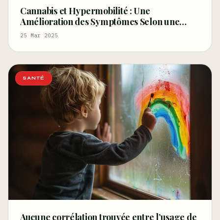
Cannabis et Hypermobilité : Une
Amélioration des Symptômes Selon une
Étude Britannique
25 Mar 2025
SANTÉ
Aucune corrélation trouvée entre l’usage de