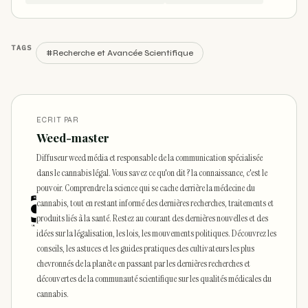
TAGS
#Recherche et Avancée Scientifique
ECRIT PAR
Weed-master
Diffuseur weed média et responsable de la communication spécialisée
dans le cannabis légal. Vous savez ce qu'on dit ? la connaissance, c'est le
pouvoir. Comprendre la science qui se cache derrière la médecine du
cannabis, tout en restant informé des dernières recherches, traitements et
produits liés à la santé. Restez au courant des dernières nouvelles et des
idées sur la légalisation, les lois, les mouvements politiques. Découvrez les
conseils, les astuces et les guides pratiques des cultivateurs les plus
chevronnés de la planète en passant par les dernières recherches et
découvertes de la communauté scientifique sur les qualités médicales du
cannabis.