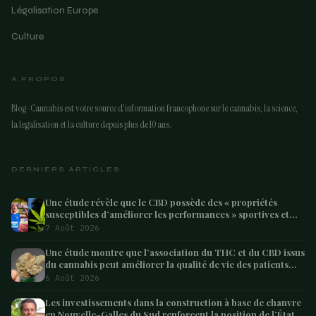
Légalisation Europe
Culture
A PROPOS
Blog-Cannabis est votre source d'information francophone sur le cannabis, la science,
la legalisation et la culture depuis plus de 10 ans.
DERNIERS ARTICLES
Une étude révèle que le CBD possède des « propriétés
susceptibles d’améliorer les performances » sportives et
pourrait aider les athlètes à récupérer après l’effort
7 Août 2026
Une étude montre que l’association du THC et du CBD issus
du cannabis peut améliorer la qualité de vie des patients
atteints de démence – Marijuana Moment
6 Août 2026
Les investissements dans la construction à base de chanvre
en Nouvelle-Galles du Sud renforcent la position de l’État