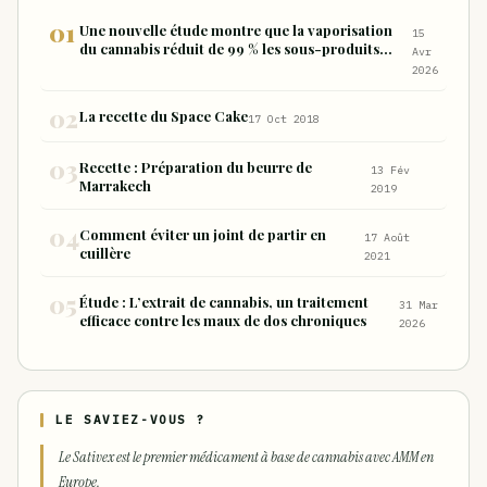
Une nouvelle étude montre que la vaporisation
15
du cannabis réduit de 99 % les sous-produits
Avr
nocifs inhalés par rapport à la consommation
2026
sous forme de joint
La recette du Space Cake
17 Oct 2018
Recette : Préparation du beurre de
13 Fév
Marrakech
2019
Comment éviter un joint de partir en
17 Août
cuillère
2021
Étude : L’extrait de cannabis, un traitement
31 Mar
efficace contre les maux de dos chroniques
2026
LE SAVIEZ-VOUS ?
Le Sativex est le premier médicament à base de cannabis avec AMM en
Europe.