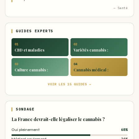
— Santé
GUIDES EXPERTS
01
02
CBD et maladies
Variétés cannabis :
03
04
Culture cannabis :
Cannabis médical :
VOIR LES 15 GUIDES →
SONDAGE
La France devrait-elle légaliser le cannabis ?
Oui pleinement
68%