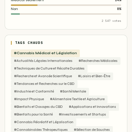
Médical seulement
24%
Non
8%
2 547 votes
TAGS CHAUDS
#Cannabis Médical et Législation
#Actualités Légales Internationales
#Recherches Médicales
#Techniques de Culture et Récolte Durables
#Recherche et Avancée Scientifique
#Loisirs et Bien-Être
#Tendances et Recherches sur le CBD
#Industrie et Conformité
#Santé Mentale
#Impact Physique
#Alimentaire Textile et Agriculture
#Bienfaits et Dosages du CBD
#Applications et Innovations
#Bienfaits pour la Santé
#Investissements et Startups
#Cannabis Récréatif et Légalisation
#Cannabinoïdes Thérapeutiques
#Sélection de Souches