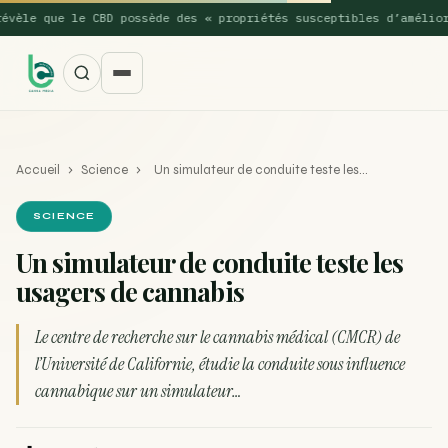
le que le CBD possède des « propriétés susceptibles d’améliorer 
Accueil
›
Science
›
Un simulateur de conduite teste les…
SCIENCE
Un simulateur de conduite teste les
usagers de cannabis
SUGGESTIONS POPULAIRES
Une nouvelle étude montre que la vaporisation du
Le centre de recherche sur le cannabis médical (CMCR) de
ACTU
cannabis réduit de 99…
l’Université de Californie, étudie la conduite sous influence
cannabique sur un simulateur…
La recette du Space Cake
RECETTE
Recette : Préparation du beurre de Marrakech
RECETTE