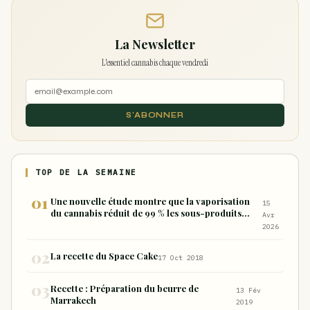
La Newsletter
L'essentiel cannabis chaque vendredi
S'ABONNER
TOP DE LA SEMAINE
Une nouvelle étude montre que la vaporisation
15
du cannabis réduit de 99 % les sous-produits
Avr
nocifs inhalés par rapport à la consommation
2026
sous forme de joint
La recette du Space Cake
17 Oct 2018
Recette : Préparation du beurre de
13 Fév
Marrakech
2019