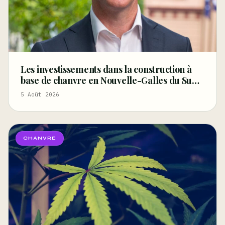
Les investissements dans la construction à
base de chanvre en Nouvelle-Galles du Sud
renforcent la position de l’État en tant que
5 Août 2026
leader australien
CHANVRE