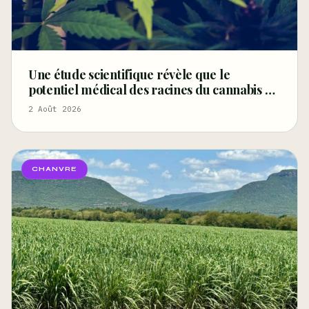
Une étude scientifique révèle que le
potentiel médical des racines du cannabis est
« sous-exploré » – Marijuana Moment
2 Août 2026
CHANVRE