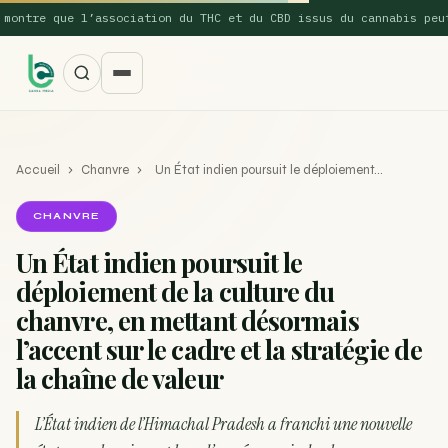
ntre que l’association du THC et du CBD issus du cannabis peut…
Accueil
›
Chanvre
›
Un État indien poursuit le déploiement…
CHANVRE
Un État indien poursuit le
déploiement de la culture du
SUGGESTIONS POPULAIRES
chanvre, en mettant désormais
Une nouvelle étude montre que la vaporisation du
l’accent sur le cadre et la stratégie de
ACTU
cannabis réduit de 99…
la chaîne de valeur
La recette du Space Cake
RECETTE
L’État indien de l’Himachal Pradesh a franchi une nouvelle
Recette : Préparation du beurre de Marrakech
RECETTE