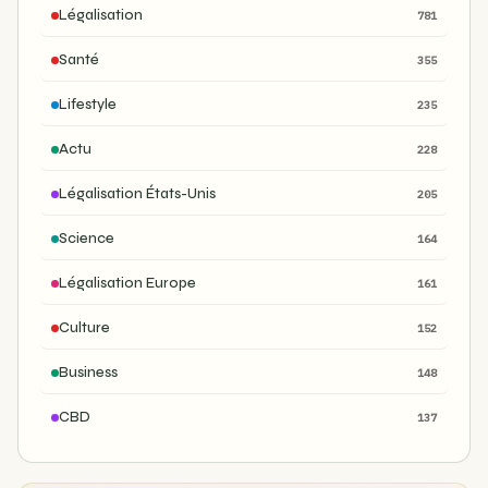
Légalisation
781
Santé
355
Lifestyle
235
Actu
228
Légalisation États-Unis
205
Science
164
Légalisation Europe
161
Culture
152
Business
148
CBD
137