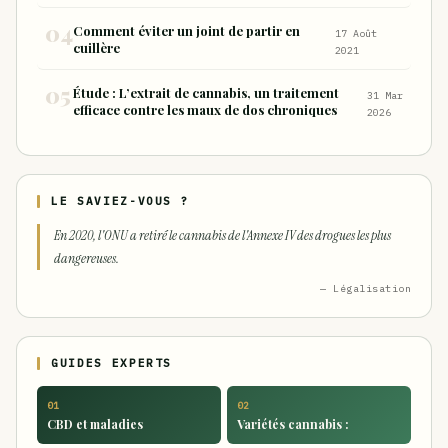
Comment éviter un joint de partir en
17 Août
cuillère
2021
Étude : L’extrait de cannabis, un traitement
31 Mar
efficace contre les maux de dos chroniques
2026
LE SAVIEZ-VOUS ?
En 2020, l'ONU a retiré le cannabis de l'Annexe IV des drogues les plus
dangereuses.
— Légalisation
GUIDES EXPERTS
01
02
CBD et maladies
Variétés cannabis :