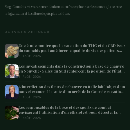
Blog-Cannabis est votre source d'information francophone sur le cannabis, la science,
la legalisation et la culture depuis plus de 10 ans.
DERNIERS ARTICLES
Une étude montre que l’association du THC et du CBD issus
du cannabis peut améliorer la qualité de vie des patients
atteints de démence – Marijuana Moment
6 Août 2026
Les investissements dans la construction à base de chanvre
en Nouvelle-Galles du Sud renforcent la position de l’État
en tant que leader australien
5 Août 2026
L’interdiction des fleurs de chanvre en Italie fait l’objet d’un
nouvel examen à la suite d’un arrêt de la Cour de cassation
concernant les saisies
5 Août 2026
Les responsables de la boxe et des sports de combat
envisagent l’utilisation d’un éthylotest pour détecter la
consommation de cannabis chez les combattants –
5 Août 2026
Marijuana Moment
ARTICLE SUIVANT
Le CBD issu du chanvre est un traitement «