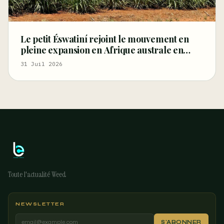
Le petit Éswatiní rejoint le mouvement en
pleine expansion en Afrique australe en
faveur du chanvre industriel
31 Juil 2026
Toute l'actualité Weed
NEWSLETTER
S'ABONNER