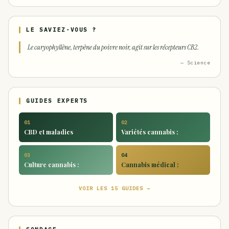
LE SAVIEZ-VOUS ?
Le caryophyllène, terpène du poivre noir, agit sur les récepteurs CB2.
— Science
GUIDES EXPERTS
01
02
CBD et maladies
Variétés cannabis :
03
04
Culture cannabis :
Cannabis médical :
VOIR LES 15 GUIDES →