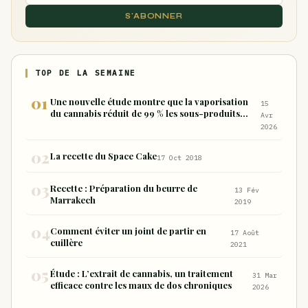
S'ABONNER
TOP DE LA SEMAINE
Une nouvelle étude montre que la vaporisation
15
du cannabis réduit de 99 % les sous-produits
Avr
nocifs inhalés par rapport à la consommation
2026
sous forme de joint
La recette du Space Cake
17 Oct 2018
Recette : Préparation du beurre de
13 Fév
Marrakech
2019
Comment éviter un joint de partir en
17 Août
cuillère
2021
Étude : L’extrait de cannabis, un traitement
31 Mar
efficace contre les maux de dos chroniques
2026