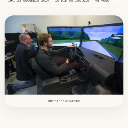
23 décembre 2019 · 10 min de lecture · 94 vues
Comment éviter un joint de partir en cuillère
WEED
Étude : L’extrait de cannabis, un traitement efficace
ACTU
contre les maux de dos…
Un fabricant polonais de textiles à base de chanvre
ACTU
suscite une forte…
driving the simulator