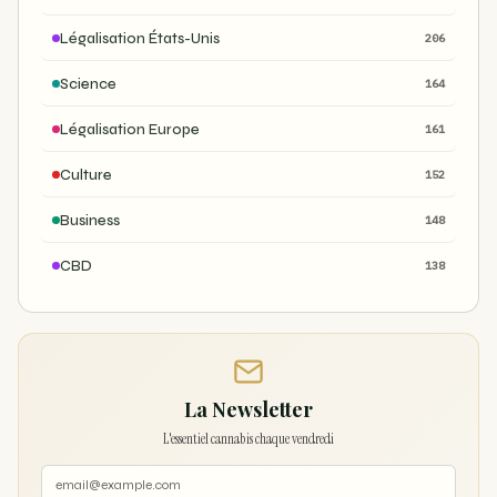
Légalisation États-Unis
206
Science
164
Légalisation Europe
161
Culture
152
Business
148
CBD
138
La Newsletter
L'essentiel cannabis chaque vendredi