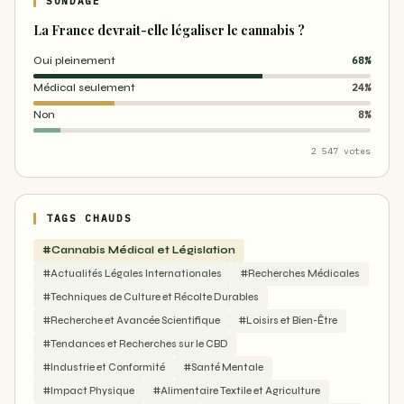
SONDAGE
La France devrait-elle légaliser le cannabis ?
Oui pleinement
68%
Médical seulement
24%
Non
8%
2 547 votes
TAGS CHAUDS
#Cannabis Médical et Législation
#Actualités Légales Internationales
#Recherches Médicales
#Techniques de Culture et Récolte Durables
#Recherche et Avancée Scientifique
#Loisirs et Bien-Être
#Tendances et Recherches sur le CBD
#Industrie et Conformité
#Santé Mentale
#Impact Physique
#Alimentaire Textile et Agriculture