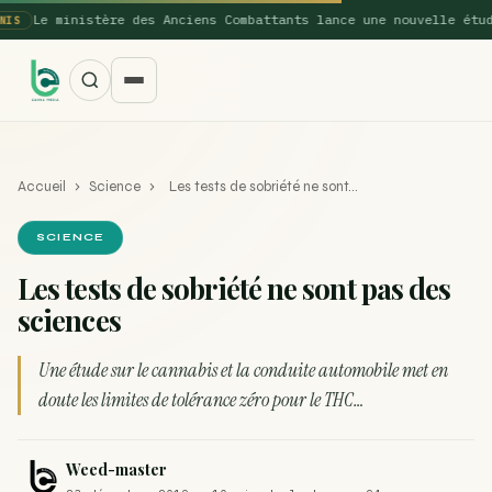
Le ministère des Anciens Combattants lance une nouvelle étude su
Accueil
›
Science
›
Les tests de sobriété ne sont…
SCIENCE
Les tests de sobriété ne sont pas des
sciences
SUGGESTIONS POPULAIRES
Une nouvelle étude montre que la vaporisation du
Une étude sur le cannabis et la conduite automobile met en
ACTU
cannabis réduit de 99…
doute les limites de tolérance zéro pour le THC…
La recette du Space Cake
RECETTE
Weed-master
Recette : Préparation du beurre de Marrakech
RECETTE