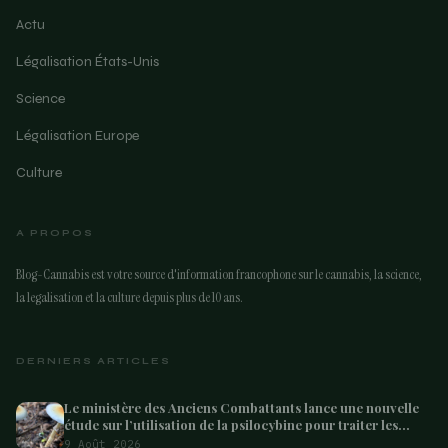
Actu
Légalisation États-Unis
Science
Légalisation Europe
Culture
A PROPOS
Blog-Cannabis est votre source d'information francophone sur le cannabis, la science,
la legalisation et la culture depuis plus de 10 ans.
DERNIERS ARTICLES
Le ministère des Anciens Combattants lance une nouvelle
étude sur l’utilisation de la psilocybine pour traiter les
anciens combattants souffrant de dépression et de
9 Août 2026