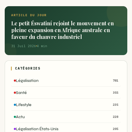
ARTICLE DU JOUR
Le petit Éswatiní rejoint le mouvement en
pleine expansion en Afrique australe en
faveur du chanvre industriel
31 Juil 2026
4 min
CATÉGORIES
Légalisation
781
Santé
355
Lifestyle
235
Actu
228
Légalisation États-Unis
205