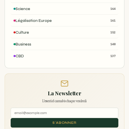
Science
164
Légalisation Europe
161
Culture
152
Business
148
CBD
137
La Newsletter
L'essentiel cannabis chaque vendredi
S'ABONNER