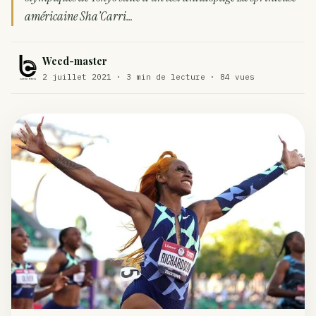
américaine Sha’Carri…
Comment éviter un joint de partir en cuillère
WEED
Étude : L’extrait de cannabis, un traitement efficace
Weed-master
ACTU
contre les maux de dos…
2 juillet 2021 · 3 min de lecture · 84 vues
Un fabricant polonais de textiles à base de chanvre
ACTU
suscite une forte…