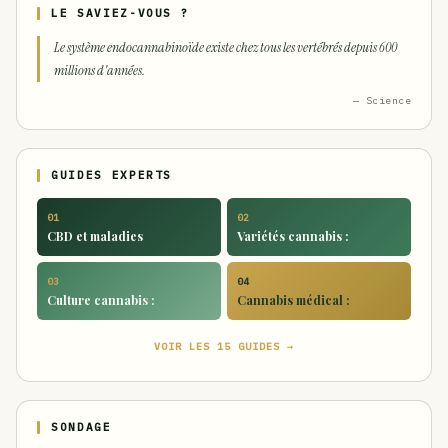
LE SAVIEZ-VOUS ?
Le système endocannabinoïde existe chez tous les vertébrés depuis 600
millions d'années.
— Science
GUIDES EXPERTS
01
02
CBD et maladies
Variétés cannabis :
03
04
Culture cannabis :
Cannabis médical :
VOIR LES 15 GUIDES →
SONDAGE