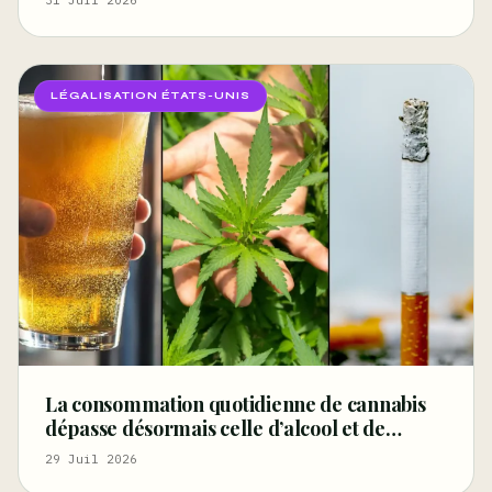
travail pourrait améliorer la santé et réduire
la
LÉGALISATION ÉTATS-UNIS
La consommation quotidienne de cannabis
dépasse désormais celle d’alcool et de
cigarettes, selon un rapport fédéral –
29 Juil 2026
Marijuana Moment