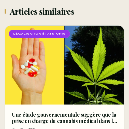
Articles similaires
LÉGALISATION ÉTATS-UNIS
Une étude gouvernementale suggère que la
prise en charge du cannabis médical dans le
cadre de l’indemnisation des accidents du
31 Juil 2026