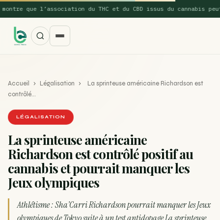
ntre que l’association du THC et du CBD issus du cannabis peut…
Accueil
›
Légalisation
›
La sprinteuse américaine Richardson est
contrôlé…
LÉGALISATION
La sprinteuse américaine
SUGGESTIONS POPULAIRES
Richardson est contrôlé positif au
Une nouvelle étude montre que la vaporisation du
cannabis et pourrait manquer les
ACTU
cannabis réduit de 99…
Jeux olympiques
La recette du Space Cake
RECETTE
Athlétisme : Sha’Carri Richardson pourrait manquer les Jeux
Recette : Préparation du beurre de Marrakech
RECETTE
olympiques de Tokyo suite à un test antidopage La sprinteuse