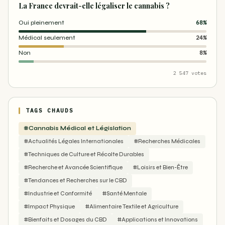
La France devrait-elle légaliser le cannabis ?
Oui pleinement
68%
Médical seulement
24%
Non
8%
2 547 votes
TAGS CHAUDS
#Cannabis Médical et Législation
#Actualités Légales Internationales
#Recherches Médicales
#Techniques de Culture et Récolte Durables
#Recherche et Avancée Scientifique
#Loisirs et Bien-Être
#Tendances et Recherches sur le CBD
#Industrie et Conformité
#Santé Mentale
#Impact Physique
#Alimentaire Textile et Agriculture
#Bienfaits et Dosages du CBD
#Applications et Innovations