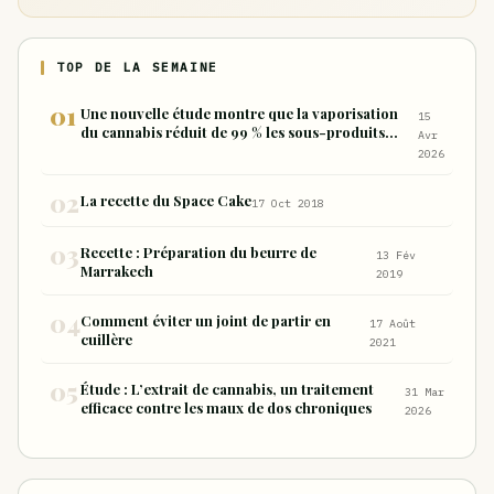
TOP DE LA SEMAINE
Une nouvelle étude montre que la vaporisation
15
du cannabis réduit de 99 % les sous-produits
Avr
nocifs inhalés par rapport à la consommation
2026
sous forme de joint
La recette du Space Cake
17 Oct 2018
Recette : Préparation du beurre de
13 Fév
Marrakech
2019
Comment éviter un joint de partir en
17 Août
cuillère
2021
Étude : L’extrait de cannabis, un traitement
31 Mar
efficace contre les maux de dos chroniques
2026