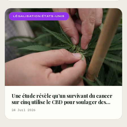
LÉGALISATION ÉTATS-UNIS
Une étude révèle qu’un survivant du cancer
sur cinq utilise le CBD pour soulager des
symptômes tels que la douleur, les troubles
24 Juil 2026
du sommeil et la détresse – Marijuana
Moment