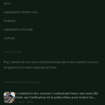
Actu
Légalisation États-Unis
Science
Légalisation Europe
Culture
A PROPOS
Blog-Cannabis est votre source d'information francophone sur le cannabis, la science,
la legalisation et la culture depuis plus de 10 ans.
DERNIERS ARTICLES
Le ministère des Anciens Combattants lance une nouvelle
étude sur l’utilisation de la psilocybine pour traiter les
anciens combattants souffrant de dépression et de
9 Août 2026