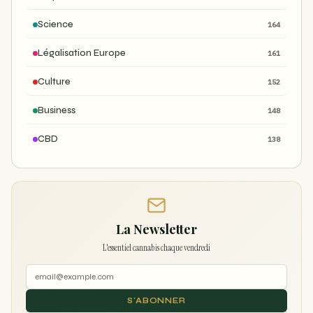
Science
164
Légalisation Europe
161
Culture
152
Business
148
CBD
138
La Newsletter
L'essentiel cannabis chaque vendredi
S'ABONNER