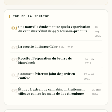
TOP DE LA SEMAINE
Une nouvelle étude montre que la vaporisation
15
du cannabis réduit de 99 % les sous-produits
Avr
nocifs inhalés par rapport à la consommation
2026
sous forme de joint
La recette du Space Cake
17 Oct 2018
Recette : Préparation du beurre de
13 Fév
Marrakech
2019
Comment éviter un joint de partir en
17 Août
cuillère
2021
Étude : L’extrait de cannabis, un traitement
31 Mar
efficace contre les maux de dos chroniques
2026