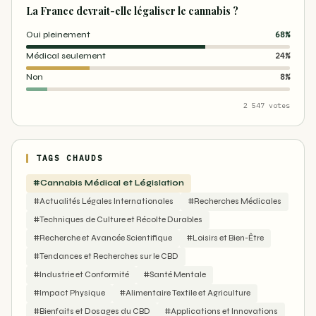
La France devrait-elle légaliser le cannabis ?
Oui pleinement
68%
Médical seulement
24%
Non
8%
2 547 votes
TAGS CHAUDS
#Cannabis Médical et Législation
#Actualités Légales Internationales
#Recherches Médicales
#Techniques de Culture et Récolte Durables
#Recherche et Avancée Scientifique
#Loisirs et Bien-Être
#Tendances et Recherches sur le CBD
#Industrie et Conformité
#Santé Mentale
#Impact Physique
#Alimentaire Textile et Agriculture
#Bienfaits et Dosages du CBD
#Applications et Innovations