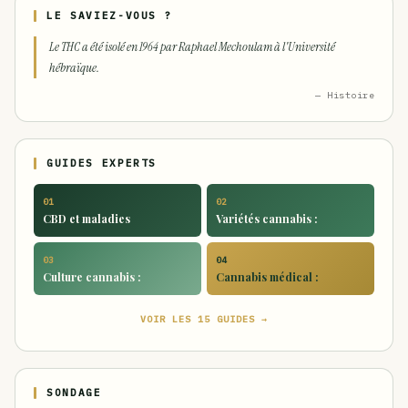
LE SAVIEZ-VOUS ?
Le THC a été isolé en 1964 par Raphael Mechoulam à l'Université
hébraïque.
— Histoire
GUIDES EXPERTS
01
02
CBD et maladies
Variétés cannabis :
03
04
Culture cannabis :
Cannabis médical :
VOIR LES 15 GUIDES →
SONDAGE