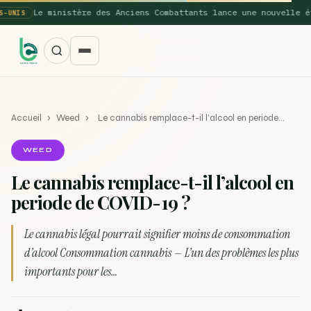
Le ministère des Anciens Combattants lance une nouvelle étud
NIS
Accueil
›
Weed
›
Le cannabis remplace-t-il l’alcool en periode…
WEED
Le cannabis remplace-t-il l’alcool en
periode de COVID-19 ?
SUGGESTIONS POPULAIRES
Une nouvelle étude montre que la vaporisation du
Le cannabis légal pourrait signifier moins de consommation
ACTU
cannabis réduit de 99…
d’alcool Consommation cannabis — L’un des problèmes les plus
importants pour les…
La recette du Space Cake
RECETTE
Recette : Préparation du beurre de Marrakech
RECETTE