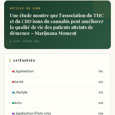
ARTICLE DU JOUR
Une étude montre que l’association du THC
et du CBD issus du cannabis peut améliorer
la qualité de vie des patients atteints de
démence – Marijuana Moment
6 Août 2026
4 min
CATÉGORIES
Légalisation
781
Santé
355
Lifestyle
235
Actu
228
Légalisation États-Unis
206