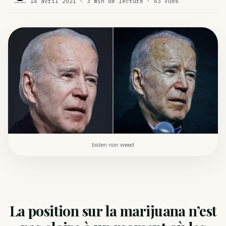
14 avril 2021 · 3 min de lecture · 63 vues
Comment éviter un joint de partir en cuillère
WEED
Étude : L’extrait de cannabis, un traitement efficace
ACTU
contre les maux de dos…
Un fabricant polonais de textiles à base de chanvre
ACTU
suscite une forte…
biden non weed
La position sur la marijuana n’est