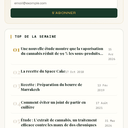
S'ABONNER
TOP DE LA SEMAINE
Une nouvelle étude montre que la vaporisation
15
du cannabis réduit de 99 % les sous-produits
Avr
nocifs inhalés par rapport à la consommation
2026
sous forme de joint
La recette du Space Cake
17 Oct 2018
Recette : Préparation du beurre de
13 Fév
Marrakech
2019
Comment éviter un joint de partir en
17 Août
cuillère
2021
Étude : L’extrait de cannabis, un traitement
31 Mar
efficace contre les maux de dos chroniques
2026