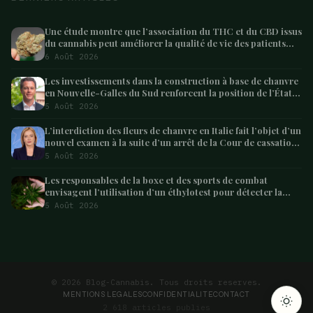
Une étude montre que l’association du THC et du CBD issus
du cannabis peut améliorer la qualité de vie des patients
atteints de démence – Marijuana Moment
6 Août 2026
Les investissements dans la construction à base de chanvre
en Nouvelle-Galles du Sud renforcent la position de l’État
en tant que leader australien
5 Août 2026
L’interdiction des fleurs de chanvre en Italie fait l’objet d’un
nouvel examen à la suite d’un arrêt de la Cour de cassation
concernant les saisies
5 Août 2026
Les responsables de la boxe et des sports de combat
envisagent l’utilisation d’un éthylotest pour détecter la
consommation de cannabis chez les combattants –
5 Août 2026
Marijuana Moment
ARTICLE SUIVANT
Le Lesotho va exporter du cannabis médical
2 min
© 2026 Blog-Cannabis. Tous droits reserves.
MENTIONS LEGALES
CONFIDENTIALITE
CONTACT
2 618 articles publies