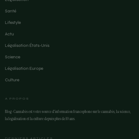
Santé
Lifestyle
Actu
Légalisation États-Unis
Science
Légalisation Europe
Culture
A PROPOS
Blog-Cannabis est votre source d'information francophone sur le cannabis, la science,
la legalisation et la culture depuis plus de 10 ans.
DERNIERS ARTICLES