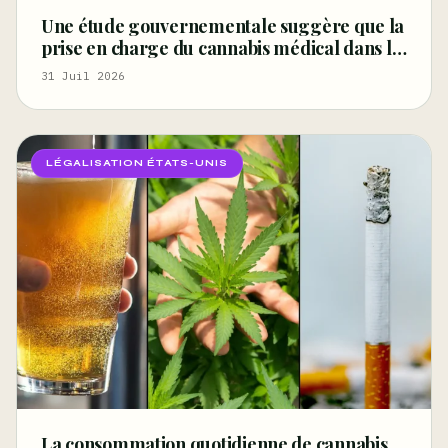
Une étude gouvernementale suggère que la
prise en charge du cannabis médical dans le
cadre de l’indemnisation des accidents du
31 Juil 2026
travail pourrait améliorer la santé et réduire
la
LÉGALISATION ÉTATS-UNIS
La consommation quotidienne de cannabis