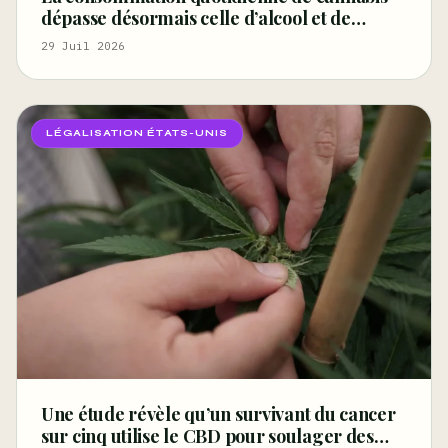
dépasse désormais celle d’alcool et de
cigarettes, selon un rapport fédéral –
29 Juil 2026
Marijuana Moment
LÉGALISATION ÉTATS-UNIS
Une étude révèle qu’un survivant du cancer
sur cinq utilise le CBD pour soulager des