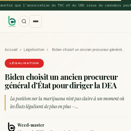
ntre que l’association du THC et du CBD issus du cannabis peut…
Accueil
›
Légalisation
›
Biden choisit un ancien procureur général…
LÉGALISATION
Biden choisit un ancien procureur
général d’État pour diriger la DEA
SUGGESTIONS POPULAIRES
Une nouvelle étude montre que la vaporisation du
La position sur la marijuana n’est pas claire à un moment où
ACTU
cannabis réduit de 99…
les États légalisent de plus en plus —…
La recette du Space Cake
RECETTE
Weed-master
Recette : Préparation du beurre de Marrakech
RECETTE