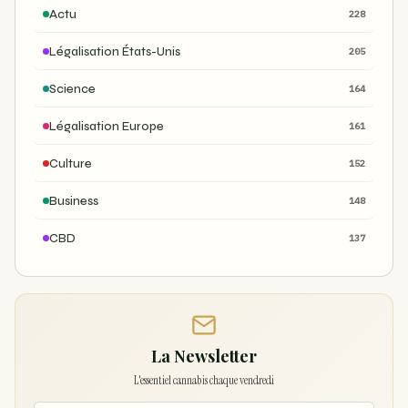
Actu
228
Légalisation États-Unis
205
Science
164
Légalisation Europe
161
Culture
152
Business
148
CBD
137
La Newsletter
L'essentiel cannabis chaque vendredi