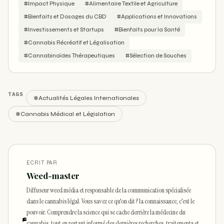
#Impact Physique
#Alimentaire Textile et Agriculture
#Bienfaits et Dosages du CBD
#Applications et Innovations
#Investissements et Startups
#Bienfaits pour la Santé
#Cannabis Récréatif et Légalisation
#Cannabinoïdes Thérapeutiques
#Sélection de Souches
TAGS
#Actualités Légales Internationales
#Cannabis Médical et Législation
ECRIT PAR
Weed-master
Diffuseur weed média et responsable de la communication spécialisée
dans le cannabis légal. Vous savez ce qu'on dit ? la connaissance, c'est le
pouvoir. Comprendre la science qui se cache derrière la médecine du
cannabis, tout en restant informé des dernières recherches, traitements et