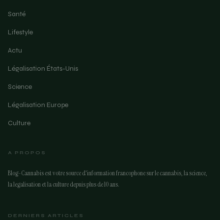
Santé
Lifestyle
Actu
Légalisation États-Unis
Science
Légalisation Europe
Culture
A PROPOS
Blog-Cannabis est votre source d'information francophone sur le cannabis, la science,
la legalisation et la culture depuis plus de 10 ans.
DERNIERS ARTICLES