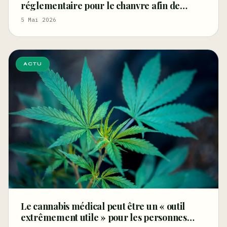
réglementaire pour le chanvre afin de
relancer les filières de la fibre et des graines
5 Mai 2026
et de stimuler l'innovation
ACTU
Le cannabis médical peut être un « outil
extrêmement utile » pour les personnes