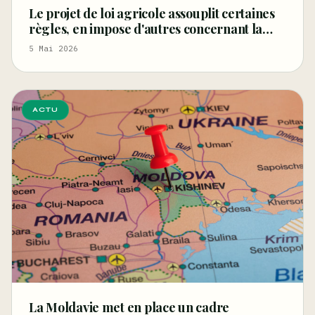
Le projet de loi agricole assouplit certaines
règles, en impose d'autres concernant la
fibre et les graines de chanvre, et restreint le
5 Mai 2026
CBD
ACTU
La Moldavie met en place un cadre