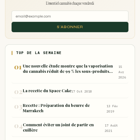
L'essentiel cannabis chaque vendredi
S'ABONNER
TOP DE LA SEMAINE
Une nouvelle étude montre que la vaporisation
15
du cannabis réduit de 99 % les sous-produits
Avr
nocifs inhalés par rapport à la consommation
2026
sous forme de joint
La recette du Space Cake
17 Oct 2018
Recette : Préparation du beurre de
13 Fév
Marrakech
2019
Comment éviter un joint de partir en
17 Août
cuillère
2021