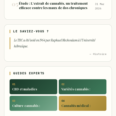
Étude : L’extrait de cannabis, un traitement
31 Mar
efficace contre les maux de dos chroniques
2026
LE SAVIEZ-VOUS ?
Le THC a été isolé en 1964 par Raphael Mechoulam à l'Université
hébraïque.
— Histoire
GUIDES EXPERTS
01
02
CBD et maladies
Variétés cannabis :
03
04
Culture cannabis :
Cannabis médical :