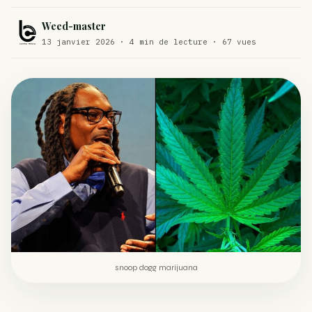
Comment éviter un joint de partir en cuillère
WEED
Weed-master
13 janvier 2026 · 4 min de lecture · 67 vues
Étude : L’extrait de cannabis, un traitement efficace
ACTU
contre les maux de dos…
Un fabricant polonais de textiles à base de chanvre
ACTU
suscite une forte…
snoop dogg marijuana