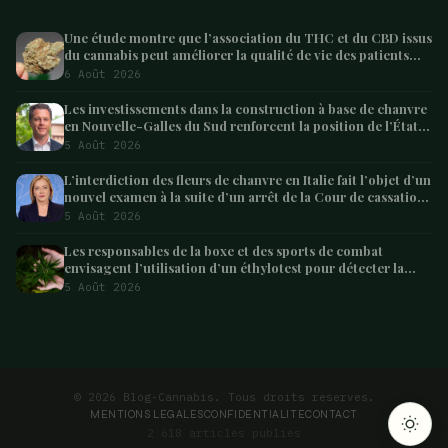
Une étude montre que l’association du THC et du CBD issus
du cannabis peut améliorer la qualité de vie des patients
atteints de démence – Marijuana Moment
6 Août 2026
Les investissements dans la construction à base de chanvre
en Nouvelle-Galles du Sud renforcent la position de l’État
en tant que leader australien
5 Août 2026
L’interdiction des fleurs de chanvre en Italie fait l’objet d’un
nouvel examen à la suite d’un arrêt de la Cour de cassation
concernant les saisies
5 Août 2026
Les responsables de la boxe et des sports de combat
envisagent l’utilisation d’un éthylotest pour détecter la
consommation de cannabis chez les combattants –
5 Août 2026
Marijuana Moment
ARTICLE SUIVANT
L’association européenne du chanvre va passer
d’une « défense réglementaire…
11 min
© 2026 Blog-Cannabis. Tous droits reserves.
MENTIONS LEGALES
CONFIDENTIALITE
CONTACT
2 618 articles publies