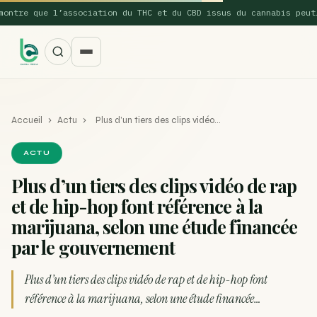
tre que l’association du THC et du CBD issus du cannabis peut…
Accueil
›
Actu
›
Plus d’un tiers des clips vidéo…
ACTU
Plus d’un tiers des clips vidéo de rap
et de hip-hop font référence à la
SUGGESTIONS POPULAIRES
marijuana, selon une étude financée
Une nouvelle étude montre que la vaporisation du
par le gouvernement
ACTU
cannabis réduit de 99…
Plus d’un tiers des clips vidéo de rap et de hip-hop font
La recette du Space Cake
RECETTE
référence à la marijuana, selon une étude financée…
Recette : Préparation du beurre de Marrakech
RECETTE