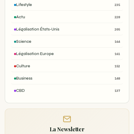
Lifestyle
235
Actu
228
Légalisation États-Unis
205
Science
164
Légalisation Europe
161
Culture
152
Business
148
CBD
137
La Newsletter