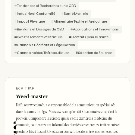
#Tendances et Recherches sur le CBD
#Industrie et Conformité
#Santé Mentale
#Impact Physique
#Alimentaire Textile et Agriculture
#Bienfaits et Dosages du CBD
#Applications et Innovations
#Investissements et Startups
#Bienfaits pour la Santé
#Cannabis Récréatif et Légalisation
#Cannabinoïdes Thérapeutiques
#Sélection de Souches
ECRIT PAR
Weed-master
Diffuseur weed média et responsable de la communication spécialisée
dans le cannabis légal. Vous savez ce qu'on dit ? la connaissance, c'est le
pouvoir. Comprendre la science qui se cache derrière la médecine du
cannabis, tout en restant informé des dernières recherches, traitements et
produits liés à la santé. Restez au courant des dernières nouvelles et des