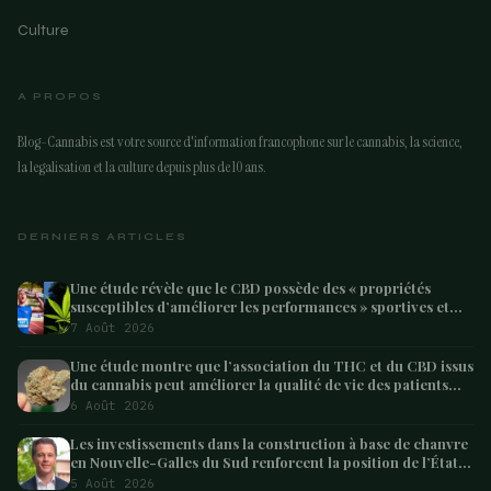
Culture
A PROPOS
Blog-Cannabis est votre source d'information francophone sur le cannabis, la science,
la legalisation et la culture depuis plus de 10 ans.
DERNIERS ARTICLES
Une étude révèle que le CBD possède des « propriétés
susceptibles d’améliorer les performances » sportives et
pourrait aider les athlètes à récupérer après l’effort
7 Août 2026
Une étude montre que l’association du THC et du CBD issus
du cannabis peut améliorer la qualité de vie des patients
atteints de démence – Marijuana Moment
6 Août 2026
Les investissements dans la construction à base de chanvre
en Nouvelle-Galles du Sud renforcent la position de l’État
en tant que leader australien
5 Août 2026