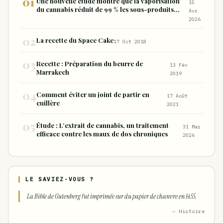
Une nouvelle étude montre que la vaporisation
15
du cannabis réduit de 99 % les sous-produits
Avr
nocifs inhalés par rapport à la consommation
2026
sous forme de joint
La recette du Space Cake
17 Oct 2018
Recette : Préparation du beurre de
13 Fév
Marrakech
2019
Comment éviter un joint de partir en
17 Août
cuillère
2021
Étude : L’extrait de cannabis, un traitement
31 Mar
efficace contre les maux de dos chroniques
2026
LE SAVIEZ-VOUS ?
La Bible de Gutenberg fut imprimée sur du papier de chanvre en 1455.
— Histoire