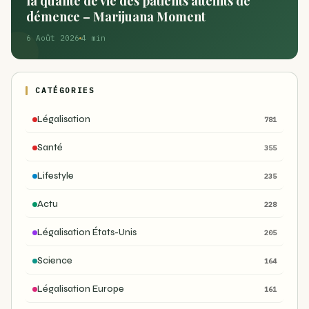
la qualité de vie des patients atteints de
démence – Marijuana Moment
6 Août 2026
4 min
CATÉGORIES
Légalisation
781
Santé
355
Lifestyle
235
Actu
228
Légalisation États-Unis
205
Science
164
Légalisation Europe
161