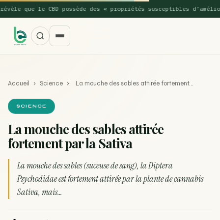
èle que le CBD possède des « propriétés susceptibles d’améliorer
Accueil
›
Science
›
La mouche des sables attirée fortement…
SCIENCE
La mouche des sables attirée
fortement par la Sativa
SUGGESTIONS POPULAIRES
Une nouvelle étude montre que la vaporisation du
La mouche des sables (suceuse de sang), la Diptera
ACTU
cannabis réduit de 99…
Psychodidae est fortement attirée par la plante de cannabis
Sativa, mais…
La recette du Space Cake
RECETTE
Recette : Préparation du beurre de Marrakech
RECETTE