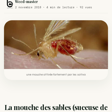
Weed-master
Comment éviter un joint de partir en cuillère
2 novembre 2018 · 4 min de lecture · 92 vues
WEED
Étude : L’extrait de cannabis, un traitement efficace
ACTU
contre les maux de dos…
Un fabricant polonais de textiles à base de chanvre
ACTU
suscite une forte…
une mouche attirée fortement par les sativa
La mouche des sables (suceuse de