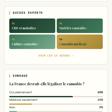
GUIDES EXPERTS
01
02
CBD et maladies
Variétés cannabis :
03
04
Culture cannabis :
Cannabis médical :
VOIR LES 15 GUIDES →
SONDAGE
La France devrait-elle légaliser le cannabis ?
Oui pleinement
68%
Médical seulement
24%
Non
8%