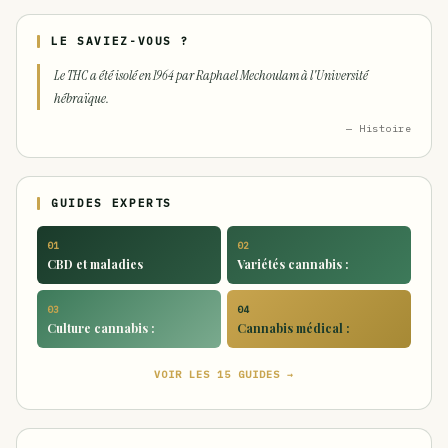
LE SAVIEZ-VOUS ?
Le THC a été isolé en 1964 par Raphael Mechoulam à l'Université
hébraïque.
— Histoire
GUIDES EXPERTS
01
02
CBD et maladies
Variétés cannabis :
03
04
Culture cannabis :
Cannabis médical :
VOIR LES 15 GUIDES →