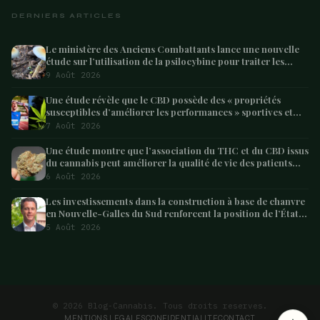
DERNIERS ARTICLES
Le ministère des Anciens Combattants lance une nouvelle
étude sur l’utilisation de la psilocybine pour traiter les
anciens combattants souffrant de dépression et de
9 Août 2026
syndrome de
Une étude révèle que le CBD possède des « propriétés
susceptibles d’améliorer les performances » sportives et
pourrait aider les athlètes à récupérer après l’effort
7 Août 2026
Une étude montre que l’association du THC et du CBD issus
du cannabis peut améliorer la qualité de vie des patients
atteints de démence – Marijuana Moment
6 Août 2026
Les investissements dans la construction à base de chanvre
en Nouvelle-Galles du Sud renforcent la position de l’État
en tant que leader australien
5 Août 2026
ARTICLE SUIVANT
Adidas ‘ sa vision du futur cannabique
2 min
© 2026 Blog-Cannabis. Tous droits reserves.
MENTIONS LEGALES
CONFIDENTIALITE
CONTACT