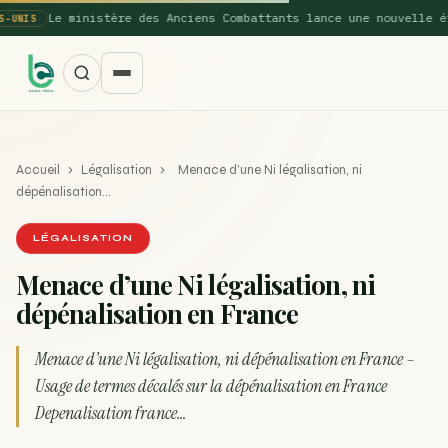
Le ministère des Anciens Combattants lance une nouvelle étude 
S
Accueil
›
Légalisation
›
Menace d’une Ni légalisation, ni
dépénalisation…
LÉGALISATION
Menace d’une Ni légalisation, ni
SUGGESTIONS POPULAIRES
dépénalisation en France
Une nouvelle étude montre que la vaporisation du
ACTU
cannabis réduit de 99…
Menace d’une Ni légalisation, ni dépénalisation en France –
Usage de termes décalés sur la dépénalisation en France
La recette du Space Cake
RECETTE
Depenalisation france…
Recette : Préparation du beurre de Marrakech
RECETTE