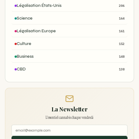
Légalisation États-Unis
206
Science
164
Légalisation Europe
161
Culture
152
Business
148
CBD
138
La Newsletter
L'essentiel cannabis chaque vendredi