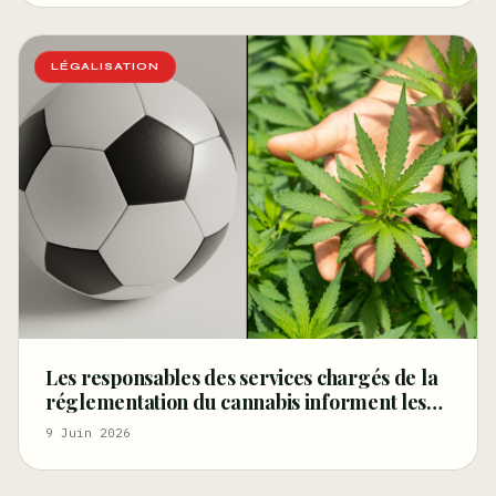
principal des
LÉGALISATION
Les responsables des services chargés de la
réglementation du cannabis informent les
supporters de la Coupe du monde sur la
9 Juin 2026
manière de faire la fête