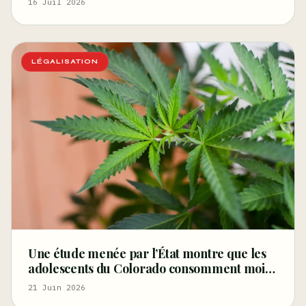
16 Juil 2026
LÉGALISATION
Une étude menée par l’État montre que les
adolescents du Colorado consomment moins
de cannabis aujourd’hui qu’avant la
21 Juin 2026
légalisation, réfutant ainsi l’argument