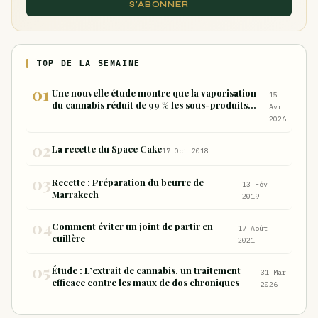
S'ABONNER
TOP DE LA SEMAINE
Une nouvelle étude montre que la vaporisation
15
du cannabis réduit de 99 % les sous-produits
Avr
nocifs inhalés par rapport à la consommation
2026
sous forme de joint
La recette du Space Cake
17 Oct 2018
Recette : Préparation du beurre de
13 Fév
Marrakech
2019
Comment éviter un joint de partir en
17 Août
cuillère
2021
Étude : L’extrait de cannabis, un traitement
31 Mar
efficace contre les maux de dos chroniques
2026