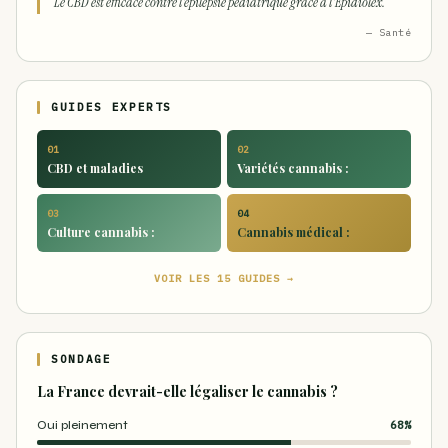
Le CBD est efficace contre l'épilepsie pédiatrique grâce à l'Épidiolex.
— Santé
GUIDES EXPERTS
01
02
CBD et maladies
Variétés cannabis :
03
04
Culture cannabis :
Cannabis médical :
VOIR LES 15 GUIDES →
SONDAGE
La France devrait-elle légaliser le cannabis ?
Oui pleinement
68%