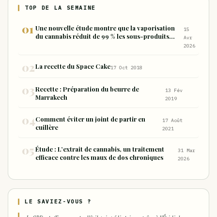
TOP DE LA SEMAINE
Une nouvelle étude montre que la vaporisation
15
du cannabis réduit de 99 % les sous-produits
Avr
nocifs inhalés par rapport à la consommation
2026
sous forme de joint
La recette du Space Cake
17 Oct 2018
Recette : Préparation du beurre de
13 Fév
Marrakech
2019
Comment éviter un joint de partir en
17 Août
cuillère
2021
Étude : L’extrait de cannabis, un traitement
31 Mar
efficace contre les maux de dos chroniques
2026
LE SAVIEZ-VOUS ?