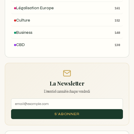
Légalisation Europe
161
Culture
152
Business
148
CBD
138
La Newsletter
L'essentiel cannabis chaque vendredi
S'ABONNER