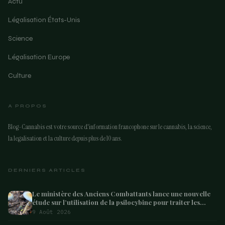
Actu
Légalisation États-Unis
Science
Légalisation Europe
Culture
A PROPOS
Blog-Cannabis est votre source d'information francophone sur le cannabis, la science,
la legalisation et la culture depuis plus de 10 ans.
DERNIERS ARTICLES
Le ministère des Anciens Combattants lance une nouvelle
étude sur l’utilisation de la psilocybine pour traiter les
anciens combattants souffrant de dépression et de
9 Août 2026
syndrome de