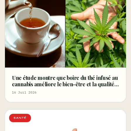
Une étude montre que boire du thé infusé au
cannabis améliore le bien-être et la qualité
du sommeil – Marijuana Moment
16 Juil 2026
SANTÉ