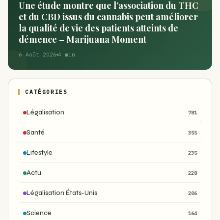
Une étude montre que l’association du THC
et du CBD issus du cannabis peut améliorer
la qualité de vie des patients atteints de
démence – Marijuana Moment
6 Août 2026
4 min
CATÉGORIES
Légalisation
781
Santé
355
Lifestyle
235
Actu
228
Légalisation États-Unis
206
Science
164