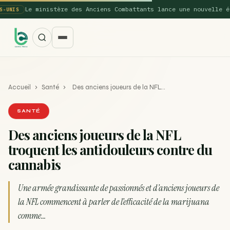
Le ministère des Anciens Combattants lance une nouvelle étude
S
Accueil
›
Santé
›
Des anciens joueurs de la NFL…
SANTÉ
Des anciens joueurs de la NFL
troquent les antidouleurs contre du
SUGGESTIONS POPULAIRES
cannabis
Une nouvelle étude montre que la vaporisation du
ACTU
cannabis réduit de 99…
Une armée grandissante de passionnés et d’anciens joueurs de
la NFL commencent à parler de l’efficacité de la marijuana
La recette du Space Cake
RECETTE
comme…
Recette : Préparation du beurre de Marrakech
RECETTE