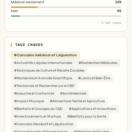
Médical seulement
24%
Non
8%
2 547 votes
TAGS CHAUDS
#Cannabis Médical et Législation
#Actualités Légales Internationales
#Recherches Médicales
#Techniques de Culture et Récolte Durables
#Recherche et Avancée Scientifique
#Loisirs et Bien-Être
#Tendances et Recherches sur le CBD
#Industrie et Conformité
#Santé Mentale
#Impact Physique
#Alimentaire Textile et Agriculture
#Bienfaits et Dosages du CBD
#Applications et Innovations
#Investissements et Startups
#Bienfaits pour la Santé
#Cannabis Récréatif et Légalisation
#Cannabinoïdes Thérapeutiques
#Sélection de Souches