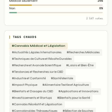
Médical seulement
24%
Non
8%
2 547 votes
TAGS CHAUDS
#Cannabis Médical et Législation
#Actualités Légales Internationales
#Recherches Médicales
#Techniques de Culture et Récolte Durables
#Recherche et Avancée Scientifique
#Loisirs et Bien-Être
#Tendances et Recherches sur le CBD
#Industrie et Conformité
#Santé Mentale
#Impact Physique
#Alimentaire Textile et Agriculture
#Bienfaits et Dosages du CBD
#Applications et Innovations
#Investissements et Startups
#Bienfaits pour la Santé
#Cannabis Récréatif et Légalisation
#Cannabinoïdes Thérapeutiques
#Sélection de Souches