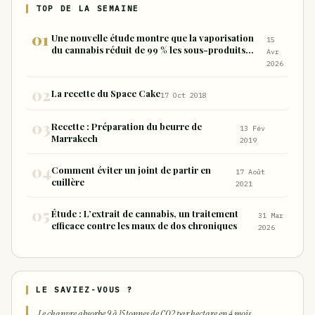
TOP DE LA SEMAINE
Une nouvelle étude montre que la vaporisation
15
du cannabis réduit de 99 % les sous-produits
Avr
nocifs inhalés par rapport à la consommation
2026
sous forme de joint
La recette du Space Cake
17 Oct 2018
Recette : Préparation du beurre de
13 Fév
Marrakech
2019
Comment éviter un joint de partir en
17 Août
cuillère
2021
Étude : L’extrait de cannabis, un traitement
31 Mar
efficace contre les maux de dos chroniques
2026
LE SAVIEZ-VOUS ?
Le chanvre absorbe 9 à 15 tonnes de CO2 par hectare en 4 mois.