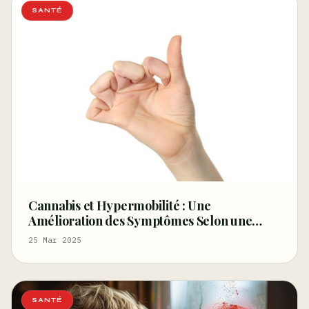
SANTÉ
Cannabis et Hypermobilité : Une
Amélioration des Symptômes Selon une
Étude Britannique
25 Mar 2025
SANTÉ