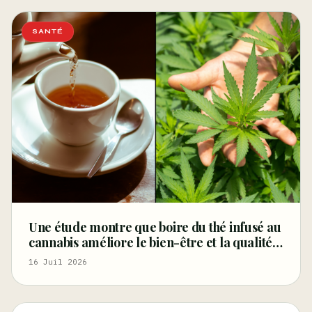
SANTÉ
Une étude montre que boire du thé infusé au
cannabis améliore le bien-être et la qualité
du sommeil – Marijuana Moment
16 Juil 2026