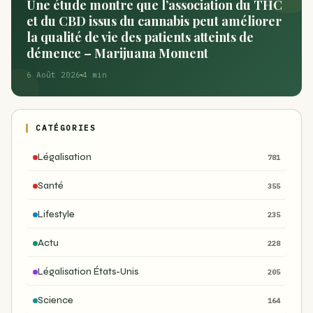
Une étude montre que l’association du THC
et du CBD issus du cannabis peut améliorer
la qualité de vie des patients atteints de
démence – Marijuana Moment
6 Août 2026
4 min
CATÉGORIES
Légalisation
781
Santé
355
Lifestyle
235
Actu
228
Légalisation États-Unis
205
Science
164