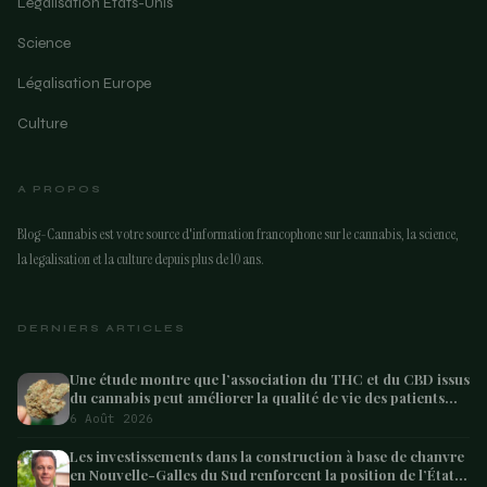
Légalisation États-Unis
Science
Légalisation Europe
Culture
A PROPOS
Blog-Cannabis est votre source d'information francophone sur le cannabis, la science,
la legalisation et la culture depuis plus de 10 ans.
DERNIERS ARTICLES
Une étude montre que l’association du THC et du CBD issus
du cannabis peut améliorer la qualité de vie des patients
atteints de démence – Marijuana Moment
6 Août 2026
Les investissements dans la construction à base de chanvre
en Nouvelle-Galles du Sud renforcent la position de l’État