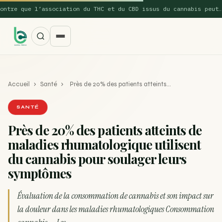
re que l’association du THC et du CBD issus du cannabis peut…
Accueil
›
Santé
›
Près de 20% des patients atteints…
SANTÉ
Près de 20% des patients atteints de
maladies rhumatologique utilisent
SUGGESTIONS POPULAIRES
du cannabis pour soulager leurs
Une nouvelle étude montre que la vaporisation du
symptômes
ACTU
cannabis réduit de 99…
Évaluation de la consommation de cannabis et son impact sur
La recette du Space Cake
RECETTE
la douleur dans les maladies rhumatologiques Consommation
Recette : Préparation du beurre de Marrakech
RECETTE