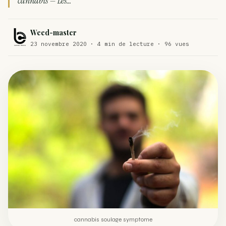
cannabis — Les…
Comment éviter un joint de partir en cuillère
WEED
Weed-master
Étude : L’extrait de cannabis, un traitement efficace
ACTU
23 novembre 2020 · 4 min de lecture · 96 vues
contre les maux de dos…
Un fabricant polonais de textiles à base de chanvre
ACTU
suscite une forte…
cannabis soulage symptome