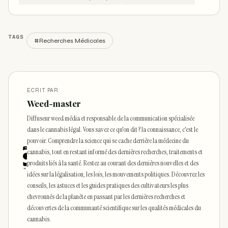
TAGS
#Recherches Médicales
ECRIT PAR
Weed-master
Diffuseur weed média et responsable de la communication spécialisée
dans le cannabis légal. Vous savez ce qu'on dit ? la connaissance, c'est le
pouvoir. Comprendre la science qui se cache derrière la médecine du
cannabis, tout en restant informé des dernières recherches, traitements et
produits liés à la santé. Restez au courant des dernières nouvelles et des
idées sur la légalisation, les lois, les mouvements politiques. Découvrez les
conseils, les astuces et les guides pratiques des cultivateurs les plus
chevronnés de la planète en passant par les dernières recherches et
découvertes de la communauté scientifique sur les qualités médicales du
cannabis.