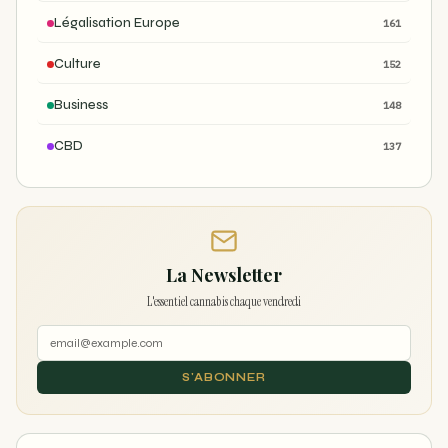
Légalisation Europe
161
Culture
152
Business
148
CBD
137
La Newsletter
L'essentiel cannabis chaque vendredi
S'ABONNER