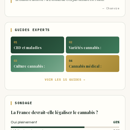
— Chanvre
GUIDES EXPERTS
01
02
CBD et maladies
Variétés cannabis :
03
04
Culture cannabis :
Cannabis médical :
VOIR LES 15 GUIDES →
SONDAGE
La France devrait-elle légaliser le cannabis ?
Oui pleinement
68%