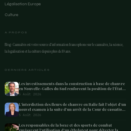
Légalisation Europe
Culture
A PROPOS
Blog-Cannabis est votre source d'information francophone sur le cannabis, la science,
la legalisation et la culture depuis plus de 10 ans.
DERNIERS ARTICLES
Les investissements dans la construction à base de chanvre
en Nouvelle-Galles du Sud renforcent la position de l’État
en tant que leader australien
5 Août 2026
L’interdiction des fleurs de chanvre en Italie fait l’objet d’un
nouvel examen à la suite d’un arrêt de la Cour de cassation
concernant les saisies
5 Août 2026
Les responsables de la boxe et des sports de combat
envisagent l’utilisation d’un éthylotest pour détecter la