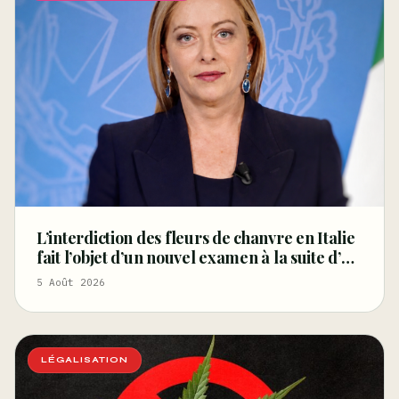
L’interdiction des fleurs de chanvre en Italie
fait l’objet d’un nouvel examen à la suite d’un
arrêt de la Cour de cassation concernant les
5 Août 2026
saisies
LÉGALISATION