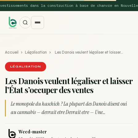
tissements dans la construction à base de chanvre en Nouvelle-Ga
Accueil
›
Légalisation
›
Les Danois veulent légaliser et laisser…
LÉGALISATION
Les Danois veulent légaliser et laisser
l’État s’occuper des ventes
SUGGESTIONS POPULAIRES
Une nouvelle étude montre que la vaporisation du
Le monopole du haschich ? La plupart des Danois disent oui
ACTU
cannabis réduit de 99…
au cannabis — devrait etre Devrait etre — Une…
La recette du Space Cake
RECETTE
Weed-master
Recette : Préparation du beurre de Marrakech
RECETTE