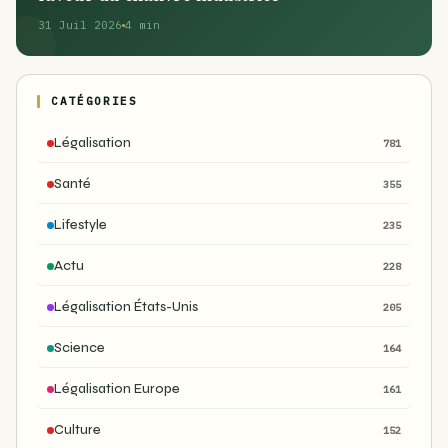
31 Juil 2026
4 min
CATÉGORIES
Légalisation
781
Santé
355
Lifestyle
235
Actu
228
Légalisation États-Unis
205
Science
164
Légalisation Europe
161
Culture
152