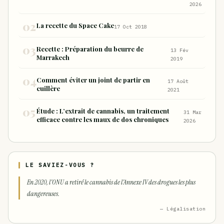
nocifs inhalés par rapport à la consommation
2026
sous forme de joint
La recette du Space Cake
17 Oct 2018
Recette : Préparation du beurre de
13 Fév
Marrakech
2019
Comment éviter un joint de partir en
17 Août
cuillère
2021
Étude : L’extrait de cannabis, un traitement
31 Mar
efficace contre les maux de dos chroniques
2026
LE SAVIEZ-VOUS ?
En 2020, l'ONU a retiré le cannabis de l'Annexe IV des drogues les plus
dangereuses.
— Légalisation