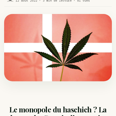
12 août 2022 · 3 min de lecture · 81 vues
Comment éviter un joint de partir en cuillère
WEED
Étude : L’extrait de cannabis, un traitement efficace
ACTU
contre les maux de dos…
Un fabricant polonais de textiles à base de chanvre
ACTU
suscite une forte…
Le monopole du haschich ? La