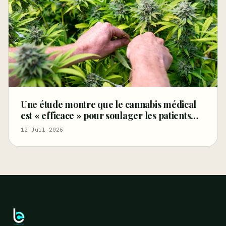
Une étude montre que le cannabis médical
est « efficace » pour soulager les patients
atteints du syndrome des jambes sans repos
12 Juil 2026
– Marijuana Moment