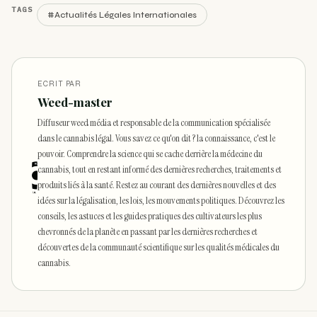
TAGS
#Actualités Légales Internationales
ECRIT PAR
Weed-master
Diffuseur weed média et responsable de la communication spécialisée
dans le cannabis légal. Vous savez ce qu'on dit ? la connaissance, c'est le
pouvoir. Comprendre la science qui se cache derrière la médecine du
cannabis, tout en restant informé des dernières recherches, traitements et
produits liés à la santé. Restez au courant des dernières nouvelles et des
idées sur la légalisation, les lois, les mouvements politiques. Découvrez les
conseils, les astuces et les guides pratiques des cultivateurs les plus
chevronnés de la planète en passant par les dernières recherches et
découvertes de la communauté scientifique sur les qualités médicales du
cannabis.