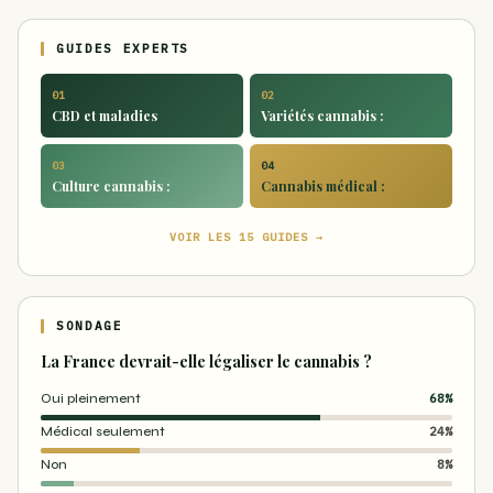
GUIDES EXPERTS
01
02
CBD et maladies
Variétés cannabis :
03
04
Culture cannabis :
Cannabis médical :
VOIR LES 15 GUIDES →
SONDAGE
La France devrait-elle légaliser le cannabis ?
Oui pleinement
68%
Médical seulement
24%
Non
8%