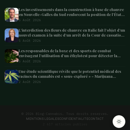
Les investissements dans la construction à base de chanvre
en Nouvelle-Galles du Sud renforcent la position de l’État
en tant que leader australien
5 Août 2026
L’interdiction des fleurs de chanvre en Italie fait l’objet d’un
nouvel examen à la suite d’un arrêt de la Cour de cassation
concernant les saisies
5 Août 2026
Les responsables de la boxe et des sports de combat
envisagent l’utilisation d’un éthylotest pour détecter la
consommation de cannabis chez les combattants –
5 Août 2026
Marijuana Moment
Une étude scientifique révèle que le potentiel médical des
racines du cannabis est « sous-exploré » – Marijuana
Moment
2 Août 2026
ARTICLE SUIVANT
5 ans de légalisation dans le Colorado ça donne
quoi…
4 min
© 2026 Blog-Cannabis. Tous droits reserves.
MENTIONS LEGALES
CONFIDENTIALITE
CONTACT
2 617 articles publies