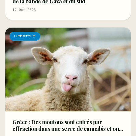
de la bande de Gaza et du sud
17 Oct 2023
LIFESTYLE
Grèce : Des moutons sont entrés par
effraction dans une serre de cannabis et ont
mangé 100 kg d’herbes