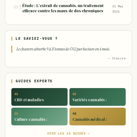
Étude : L’extrait de cannabis, un traitement
31 Mar
efficace contre les maux de dos chroniques
2026
LE SAVIEZ-VOUS ?
Le chanvre absorbe 9 à 15 tonnes de CO2 par hectare en 4 mois.
— Chanvre
GUIDES EXPERTS
01
02
CBD et maladies
Variétés cannabis :
03
04
Culture cannabis :
Cannabis médical :
VOIR LES 15 GUIDES →