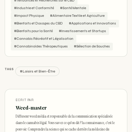
#Tendances et Recherches sur le CBD
#Industrie et Conformité
#Santé Mentale
#Impact Physique
#Alimentaire Textile et Agriculture
#Bienfaits et Dosages du CBD
#Applications et Innovations
#Bienfaits pour la Santé
#Investissements et Startups
#Cannabis Récréatif et Légalisation
#Cannabinoïdes Thérapeutiques
#Sélection de Souches
TAGS
#Loisirs et Bien-Être
ECRIT PAR
Weed-master
Diffuseur weed média et responsable de la communication spécialisée
dans le cannabis légal. Vous savez ce qu'on dit ? la connaissance, c'est le
pouvoir. Comprendre la science qui se cache derrière la médecine du