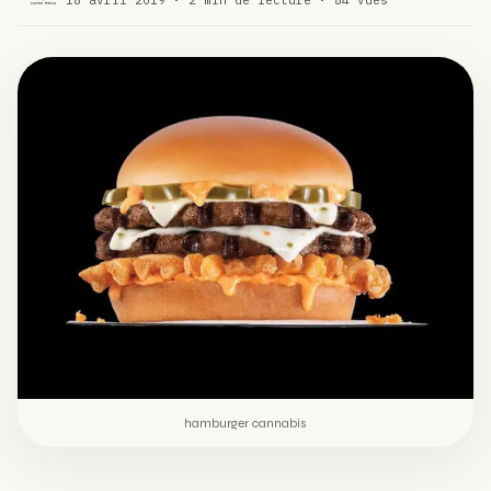
Comment éviter un joint de partir en cuillère
WEED
Étude : L’extrait de cannabis, un traitement efficace
ACTU
contre les maux de dos…
Un fabricant polonais de textiles à base de chanvre
ACTU
suscite une forte…
hamburger cannabis