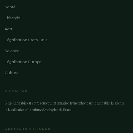
Santé
Lifestyle
Actu
Légalisation États-Unis
Science
Légalisation Europe
Culture
A PROPOS
Blog-Cannabis est votre source d'information francophone sur le cannabis, la science,
la legalisation et la culture depuis plus de 10 ans.
DERNIERS ARTICLES