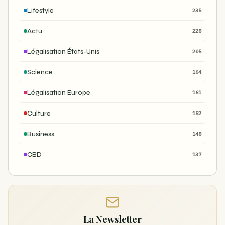
Lifestyle
235
Actu
228
Légalisation États-Unis
205
Science
164
Légalisation Europe
161
Culture
152
Business
148
CBD
137
La Newsletter