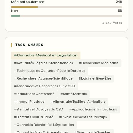
Médical seulement
24%
Non
8%
2 547 votes
TAGS CHAUDS
#Cannabis Médical et Législation
#Actualités Légales Internationales
#Recherches Médicales
#Techniques de Culture et Récolte Durables
#Recherche et Avancée Scientifique
#Loisirs et Bien-Être
#Tendances et Recherches sur le CBD
#Industrie et Conformité
#Santé Mentale
#Impact Physique
#Alimentaire Textile et Agriculture
#Bienfaits et Dosages du CBD
#Applications et Innovations
#Bienfaits pour la Santé
#Investissements et Startups
#Cannabis Récréatif et Légalisation
#Cannabinoïdes Thérapeutiques
#Sélection de Souches