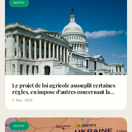
ACTU
Le projet de loi agricole assouplit certaines
règles, en impose d'autres concernant la
fibre et les graines de chanvre, et restreint le
5 Mai 2026
CBD
ACTU