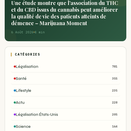
Une étude montre que l’association du THC
et du CBD issus du cannabis peut améliorer
la qualité de vie des patients atteints de
démence – Marijuana Moment
6 Août 2026
4 min
CATÉGORIES
Légalisation
781
Santé
355
Lifestyle
235
Actu
228
Légalisation États-Unis
205
Science
164