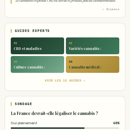
Le cannabis triploïde (3n) est stérile et produit plus de cannabinoïdes.
— Science
GUIDES EXPERTS
01
02
CBD et maladies
Variétés cannabis :
03
04
Culture cannabis :
Cannabis médical :
VOIR LES 15 GUIDES →
SONDAGE
La France devrait-elle légaliser le cannabis ?
Oui pleinement
68%