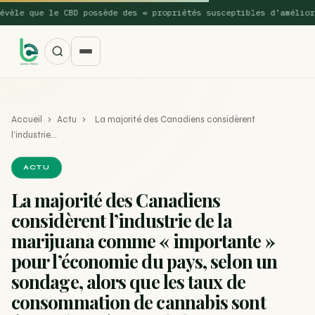
le que le CBD possède des « propriétés susceptibles d’améliorer 
Accueil
›
Actu
›
La majorité des Canadiens considèrent
l’industrie…
ACTU
La majorité des Canadiens
SUGGESTIONS POPULAIRES
considèrent l’industrie de la
Une nouvelle étude montre que la vaporisation du
marijuana comme « importante »
ACTU
cannabis réduit de 99…
pour l’économie du pays, selon un
sondage, alors que les taux de
La recette du Space Cake
RECETTE
consommation de cannabis sont
Recette : Préparation du beurre de Marrakech
RECETTE