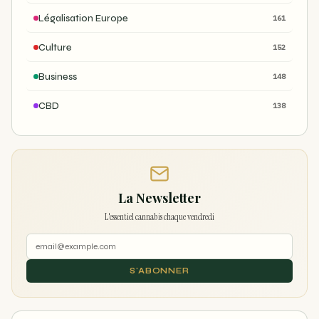
Légalisation Europe
161
Culture
152
Business
148
CBD
138
La Newsletter
L'essentiel cannabis chaque vendredi
S'ABONNER