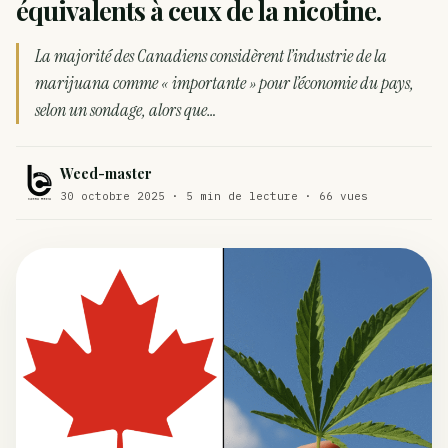
équivalents à ceux de la nicotine.
Comment éviter un joint de partir en cuillère
WEED
La majorité des Canadiens considèrent l’industrie de la
Étude : L’extrait de cannabis, un traitement efficace
marijuana comme « importante » pour l’économie du pays,
ACTU
contre les maux de dos…
selon un sondage, alors que…
Un fabricant polonais de textiles à base de chanvre
ACTU
suscite une forte…
Weed-master
30 octobre 2025 · 5 min de lecture · 66 vues