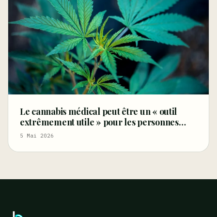
Le cannabis médical peut être un « outil
extrêmement utile » pour les personnes
âgées souffrant de douleurs et d’autres
5 Mai 2026
affections (Tribune libre)