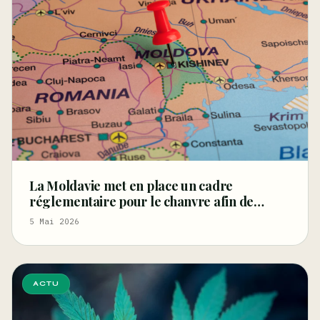
La Moldavie met en place un cadre
réglementaire pour le chanvre afin de
relancer les filières de la fibre et des graines
5 Mai 2026
et de stimuler l'innovation
ACTU