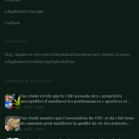
Légalisation Europe
Culture
A PROPOS
Blog-Cannabis est votre source d'information francophone sur le cannabis, la science,
la legalisation et la culture depuis plus de 10 ans.
DERNIERS ARTICLES
Une étude révèle que le CBD possède des « propriétés
susceptibles d’améliorer les performances » sportives et
pourrait aider les athlètes à récupérer après l’effort
7 Août 2026
Une étude montre que l’association du THC et du CBD issus
du cannabis peut améliorer la qualité de vie des patients
atteints de démence – Marijuana Moment
6 Août 2026