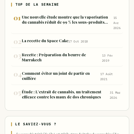
TOP DE LA SEMAINE
Une nouvelle étude montre que la vaporisation
15
du cannabis réduit de 99 % les sous-produits
Avr
nocifs inhalés par rapport à la consommation
2026
sous forme de joint
La recette du Space Cake
17 Oct 2018
Recette : Préparation du beurre de
13 Fév
Marrakech
2019
Comment éviter un joint de partir en
17 Août
cuillère
2021
Étude : L’extrait de cannabis, un traitement
31 Mar
efficace contre les maux de dos chroniques
2026
LE SAVIEZ-VOUS ?