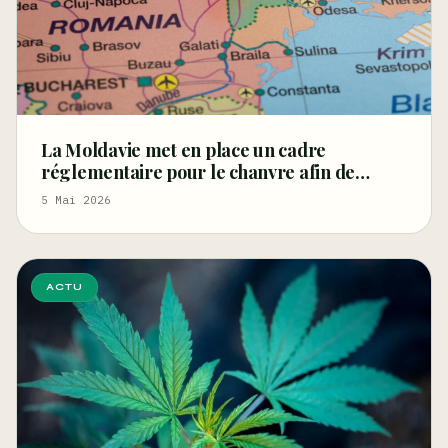
La Moldavie met en place un cadre
réglementaire pour le chanvre afin de
relancer les filières de la fibre et des graines
5 Mai 2026
et de stimuler l'innovation
ACTU