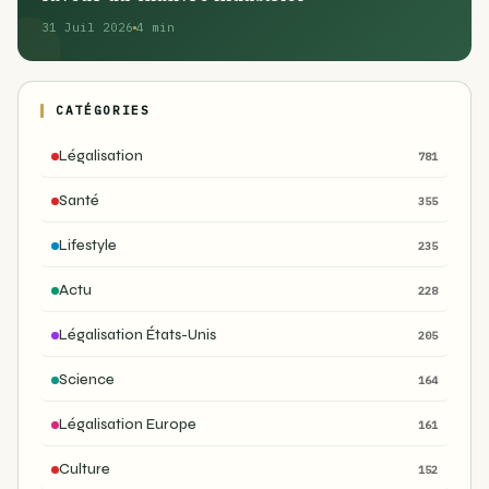
31 Juil 2026
4 min
CATÉGORIES
Légalisation
781
Santé
355
Lifestyle
235
Actu
228
Légalisation États-Unis
205
Science
164
Légalisation Europe
161
Culture
152