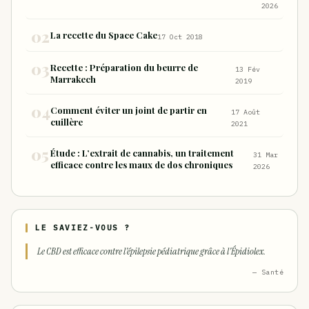
nocifs inhalés par rapport à la consommation
2026
sous forme de joint
La recette du Space Cake
17 Oct 2018
Recette : Préparation du beurre de
13 Fév
Marrakech
2019
Comment éviter un joint de partir en
17 Août
cuillère
2021
Étude : L’extrait de cannabis, un traitement
31 Mar
efficace contre les maux de dos chroniques
2026
LE SAVIEZ-VOUS ?
Le CBD est efficace contre l'épilepsie pédiatrique grâce à l'Épidiolex.
— Santé