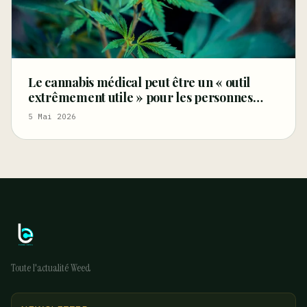
Le cannabis médical peut être un « outil
extrêmement utile » pour les personnes
âgées souffrant de douleurs et d’autres
5 Mai 2026
affections (Tribune libre)
Toute l'actualité Weed