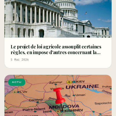
Le projet de loi agricole assouplit certaines
règles, en impose d'autres concernant la
fibre et les graines de chanvre, et restreint le
5 Mai 2026
CBD
ACTU