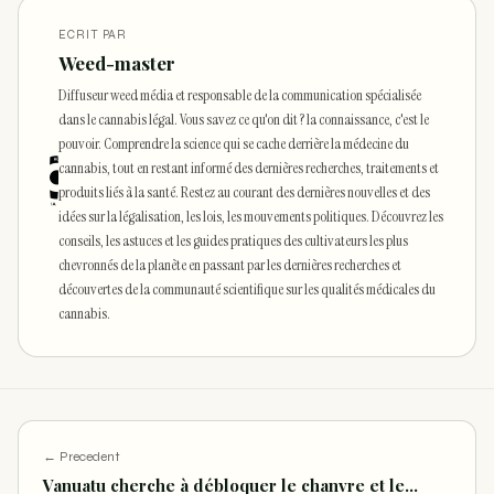
ECRIT PAR
Weed-master
Diffuseur weed média et responsable de la communication spécialisée
dans le cannabis légal. Vous savez ce qu'on dit ? la connaissance, c'est le
pouvoir. Comprendre la science qui se cache derrière la médecine du
cannabis, tout en restant informé des dernières recherches, traitements et
produits liés à la santé. Restez au courant des dernières nouvelles et des
idées sur la légalisation, les lois, les mouvements politiques. Découvrez les
conseils, les astuces et les guides pratiques des cultivateurs les plus
chevronnés de la planète en passant par les dernières recherches et
découvertes de la communauté scientifique sur les qualités médicales du
cannabis.
← Precedent
Vanuatu cherche à débloquer le chanvre et le…