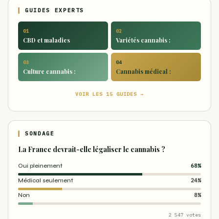
GUIDES EXPERTS
01
02
CBD et maladies
Variétés cannabis :
03
04
Culture cannabis :
Cannabis médical :
VOIR LES 15 GUIDES →
SONDAGE
La France devrait-elle légaliser le cannabis ?
Oui pleinement
68%
Médical seulement
24%
Non
8%
2 547 votes