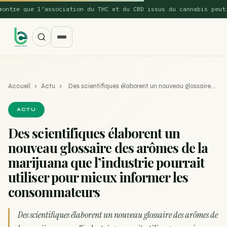
re que l’association du THC et du CBD issus du cannabis peut…
Accueil
›
Actu
›
Des scientifiques élaborent un nouveau glossaire…
ACTU
Des scientifiques élaborent un
nouveau glossaire des arômes de la
SUGGESTIONS POPULAIRES
marijuana que l’industrie pourrait
Une nouvelle étude montre que la vaporisation du
utiliser pour mieux informer les
ACTU
cannabis réduit de 99…
consommateurs
La recette du Space Cake
RECETTE
Des scientifiques élaborent un nouveau glossaire des arômes de
Recette : Préparation du beurre de Marrakech
RECETTE