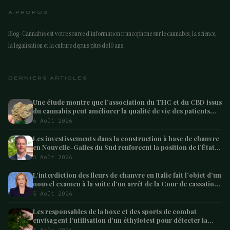
A PROPOS
Blog-Cannabis est votre source d'information francophone sur le cannabis, la science,
la legalisation et la culture depuis plus de 10 ans.
DERNIERS ARTICLES
Une étude montre que l’association du THC et du CBD issus
du cannabis peut améliorer la qualité de vie des patients
atteints de démence – Marijuana Moment
6 Août 2026
Les investissements dans la construction à base de chanvre
en Nouvelle-Galles du Sud renforcent la position de l’État
en tant que leader australien
5 Août 2026
L’interdiction des fleurs de chanvre en Italie fait l’objet d’un
nouvel examen à la suite d’un arrêt de la Cour de cassation
concernant les saisies
5 Août 2026
Les responsables de la boxe et des sports de combat
envisagent l’utilisation d’un éthylotest pour détecter la
consommation de cannabis chez les combattants –