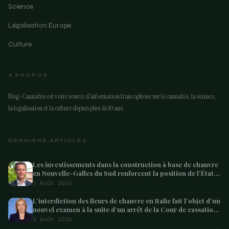
Science
Légalisation Europe
Culture
A PROPOS
Blog-Cannabis est votre source d'information francophone sur le cannabis, la science,
la legalisation et la culture depuis plus de 10 ans.
DERNIERS ARTICLES
Les investissements dans la construction à base de chanvre
en Nouvelle-Galles du Sud renforcent la position de l’État
en tant que leader australien
5 Août 2026
L’interdiction des fleurs de chanvre en Italie fait l’objet d’un
nouvel examen à la suite d’un arrêt de la Cour de cassation
concernant les saisies
5 Août 2026