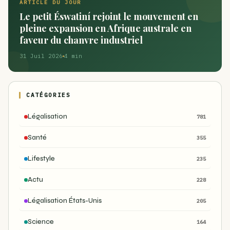
ARTICLE DU JOUR
Le petit Éswatiní rejoint le mouvement en
pleine expansion en Afrique australe en
faveur du chanvre industriel
31 Juil 2026
4 min
CATÉGORIES
Légalisation
781
Santé
355
Lifestyle
235
Actu
228
Légalisation États-Unis
205
Science
164