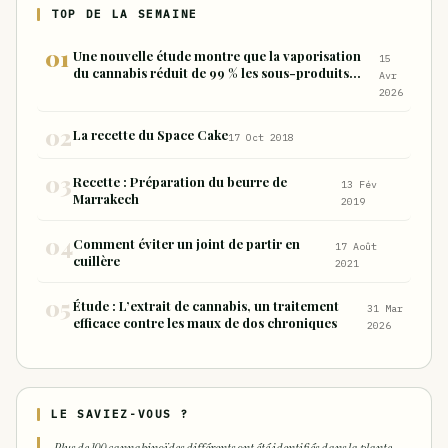
TOP DE LA SEMAINE
Une nouvelle étude montre que la vaporisation
15
du cannabis réduit de 99 % les sous-produits
Avr
nocifs inhalés par rapport à la consommation
2026
sous forme de joint
La recette du Space Cake
17 Oct 2018
Recette : Préparation du beurre de
13 Fév
Marrakech
2019
Comment éviter un joint de partir en
17 Août
cuillère
2021
Étude : L’extrait de cannabis, un traitement
31 Mar
efficace contre les maux de dos chroniques
2026
LE SAVIEZ-VOUS ?