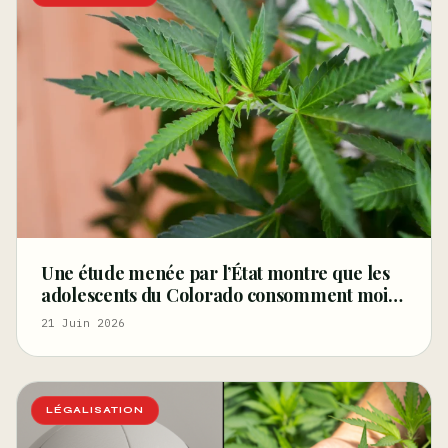
Une étude menée par l’État montre que les
adolescents du Colorado consomment moins
de cannabis aujourd’hui qu’avant la
21 Juin 2026
légalisation, réfutant ainsi l’argument
principal des
LÉGALISATION