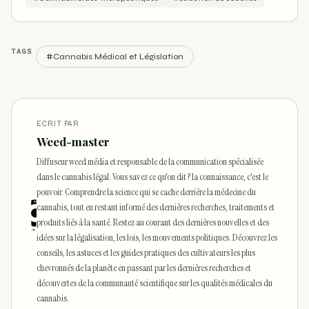
TAGS
#Cannabis Médical et Législation
ECRIT PAR
Weed-master
Diffuseur weed média et responsable de la communication spécialisée
dans le cannabis légal. Vous savez ce qu'on dit ? la connaissance, c'est le
pouvoir. Comprendre la science qui se cache derrière la médecine du
cannabis, tout en restant informé des dernières recherches, traitements et
produits liés à la santé. Restez au courant des dernières nouvelles et des
idées sur la légalisation, les lois, les mouvements politiques. Découvrez les
conseils, les astuces et les guides pratiques des cultivateurs les plus
chevronnés de la planète en passant par les dernières recherches et
découvertes de la communauté scientifique sur les qualités médicales du
cannabis.