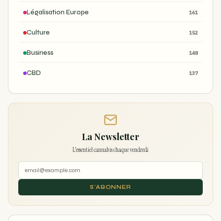
Légalisation Europe
161
Culture
152
Business
148
CBD
137
La Newsletter
L'essentiel cannabis chaque vendredi
S'ABONNER