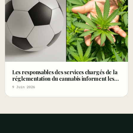
Les responsables des services chargés de la
réglementation du cannabis informent les
supporters de la Coupe du monde sur la
9 Juin 2026
manière de faire la fête