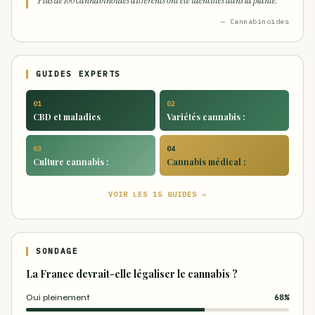
Plus de 100 cannabinoïdes différents ont été identifiés dans la plante.
— Cannabinoïdes
GUIDES EXPERTS
01
02
CBD et maladies
Variétés cannabis :
03
04
Culture cannabis :
Cannabis médical :
VOIR LES 15 GUIDES →
SONDAGE
La France devrait-elle légaliser le cannabis ?
Oui pleinement
68%