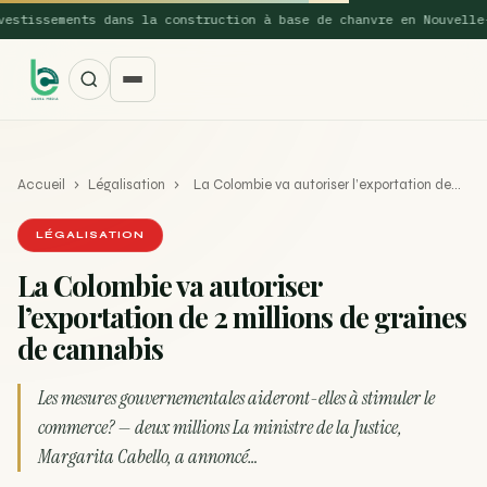
tissements dans la construction à base de chanvre en Nouvelle-Ga
Accueil
›
Légalisation
›
La Colombie va autoriser l’exportation de…
LÉGALISATION
La Colombie va autoriser
l’exportation de 2 millions de graines
SUGGESTIONS POPULAIRES
de cannabis
Une nouvelle étude montre que la vaporisation du
ACTU
cannabis réduit de 99…
Les mesures gouvernementales aideront-elles à stimuler le
commerce? — deux millions La ministre de la Justice,
La recette du Space Cake
RECETTE
Margarita Cabello, a annoncé…
Recette : Préparation du beurre de Marrakech
RECETTE