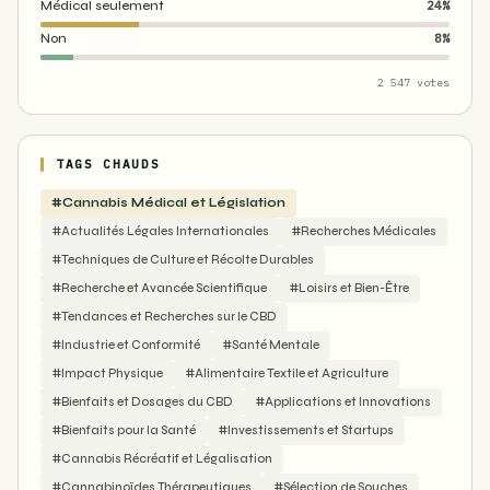
Médical seulement
24%
Non
8%
2 547 votes
TAGS CHAUDS
#Cannabis Médical et Législation
#Actualités Légales Internationales
#Recherches Médicales
#Techniques de Culture et Récolte Durables
#Recherche et Avancée Scientifique
#Loisirs et Bien-Être
#Tendances et Recherches sur le CBD
#Industrie et Conformité
#Santé Mentale
#Impact Physique
#Alimentaire Textile et Agriculture
#Bienfaits et Dosages du CBD
#Applications et Innovations
#Bienfaits pour la Santé
#Investissements et Startups
#Cannabis Récréatif et Légalisation
#Cannabinoïdes Thérapeutiques
#Sélection de Souches