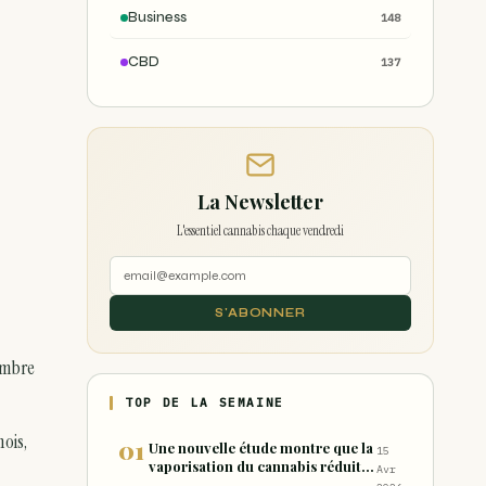
Business
148
CBD
137
La Newsletter
L'essentiel cannabis chaque vendredi
S'ABONNER
ombre
TOP DE LA SEMAINE
ois,
Une nouvelle étude montre que la
15
vaporisation du cannabis réduit
Avr
de 99 % les sous-produits nocifs