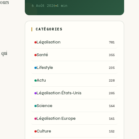
cours
6 Août 2026
4 min
CATÉGORIES
Légalisation
781
 qui
Santé
355
Lifestyle
235
Actu
228
Légalisation États-Unis
205
Science
164
Légalisation Europe
161
Culture
152