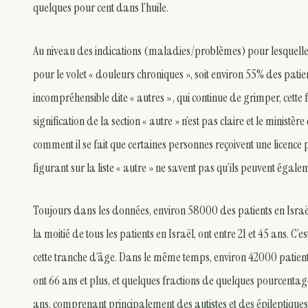
quelques pour cent dans l’huile.
Au niveau des indications (maladies/problèmes) pour lesquelles le
pour le volet « douleurs chroniques », soit environ 55% des patien
incompréhensible dite « autres » , qui continue de grimper, cet
signification de la section « autre » n’est pas claire et le ministè
comment il se fait que certaines personnes reçoivent une licenc
figurant sur la liste « autre » ne savent pas qu’ils peuvent égalem
Toujours dans les données, environ 58000 des patients en Israël
la moitié de tous les patients en Israël, ont entre 21 et 45 ans.
cette tranche d’âge. Dans le même temps, environ 42000 patients
ont 66 ans et plus, et quelques fractions de quelques pourcenta
ans, comprenant principalement des
autistes
et des épileptiques