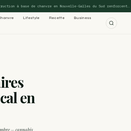
tion à base de chanvre en Nouvelle-Galles du Sud renforcent…
Chanvre
Lifestyle
Recette
Business
r les 15 guides →
aires
cannabis : le
cal en
 cannabis : le
novembre — cannabis…