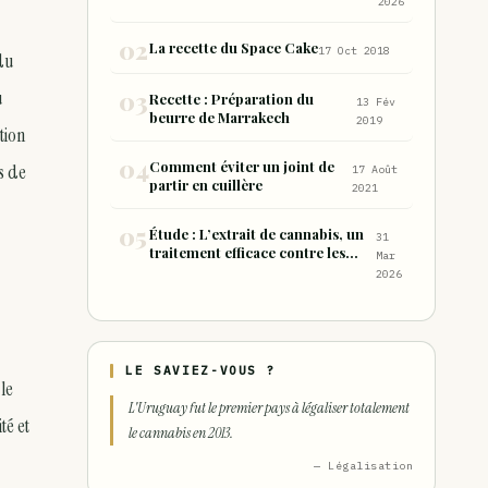
2026
inhalés par rapport à la
consommation sous forme de
La recette du Space Cake
17 Oct 2018
joint
du
u
Recette : Préparation du
13 Fév
beurre de Marrakech
2019
tion
Comment éviter un joint de
s de
17 Août
partir en cuillère
2021
Étude : L’extrait de cannabis, un
31
traitement efficace contre les
Mar
maux de dos chroniques
2026
LE SAVIEZ-VOUS ?
 le
L'Uruguay fut le premier pays à légaliser totalement
té et
le cannabis en 2013.
— Légalisation