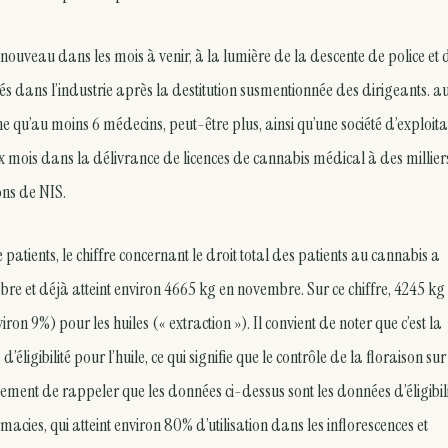
à nouveau dans les mois à venir, à la lumière de la descente de police et 
s dans l’industrie après la destitution susmentionnée des dirigeants. a
 qu’au moins 6 médecins, peut-être plus, ainsi qu’une société d’exploita
mois dans la délivrance de licences de cannabis médical à des millier
ions de NIS.
atients, le chiffre concernant le droit total des patients au cannabis a
re et déjà atteint environ 4665 kg en novembre. Sur ce chiffre, 4245 kg
iron 9%) pour les huiles (« extraction »). Il convient de noter que c’est la
ligibilité pour l’huile, ce qui signifie que le contrôle de la floraison sur
ment de rappeler que les données ci-dessus sont les données d’éligibili
cies, qui atteint environ 80% d’utilisation dans les inflorescences et