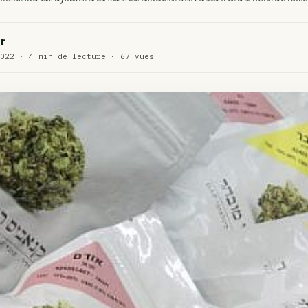
WEED
ux de dos…
r
ACTU
022 · 4 min de lecture · 67 vues
te…
ACTU