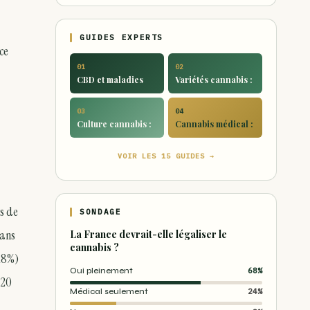
GUIDES EXPERTS
ce
01
02
CBD et maladies
Variétés cannabis :
03
04
Culture cannabis :
Cannabis médical :
VOIR LES 15 GUIDES →
ès de
SONDAGE
dans
La France devrait-elle légaliser le
cannabis ?
 18%)
Oui pleinement
68%
 20
Médical seulement
24%