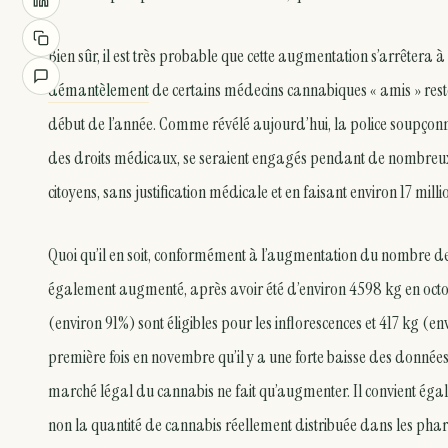
Bien sûr, il est très probable que cette augmentation s’arrêtera 
démantèlement
de certains médecins cannabiques « amis » resté
début de l’année. Comme révélé aujourd’hui, la police soupçonne
des droits médicaux, se seraient engagés pendant de nombreux 
citoyens, sans justification médicale et en faisant environ 17 mill
Quoi qu’il en soit, conformément à l’augmentation du nombre de p
également augmenté, après avoir été d’environ 4598 kg en octob
(environ 91%) sont éligibles pour les inflorescences et 417 kg (env
première fois en novembre qu’il y a une forte baisse des données d’é
marché légal du cannabis ne fait qu’augmenter. Il convient égale
non la quantité de cannabis réellement distribuée dans les pharma