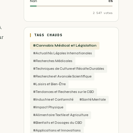
Non
8%
2 547 votes
,
TAGS CHAUDS
ar
#Cannabis Médical et Législation
#Actualités Légales Internationales
#Recherches Médicales
#Techniques de Culture et Récolte Durables
#Recherche et Avancée Scientifique
#Loisirs et Bien-Être
#Tendances et Recherches sur le CBD
#Industrie et Conformité
#Santé Mentale
#Impact Physique
#Alimentaire Textile et Agriculture
#Bienfaits et Dosages du CBD
#Applications et Innovations