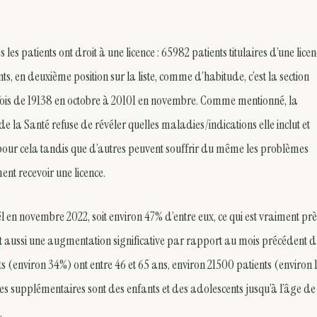
s patients ont droit à une licence : 65982 patients titulaires d’une licen
ts, en deuxième position sur la liste, comme d’habitude, c’est la section
te fois de 19138 en octobre à 20101 en novembre. Comme mentionné, la
re de la Santé refuse de révéler quelles maladies/indications elle inclut et
e pour cela tandis que d’autres peuvent souffrir du même les problèmes
ent recevoir une licence.
 en novembre 2022, soit environ 47% d’entre eux, ce qui est vraiment pr
 C’est aussi une augmentation significative par rapport au mois précédent 
 (environ 34%) ont entre 46 et 65 ans, environ 21500 patients (environ
ges supplémentaires sont des enfants et des adolescents jusqu’à l’âge de
.