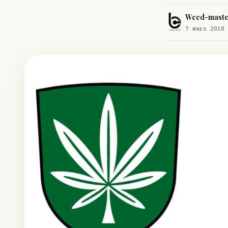
Comment éviter un joint de partir en cuillère
Weed-maste
Étude : L’extrait de cannabis, un traitement efficace contre les ma
7 mars 2018 
Un fabricant polonais de textiles à base de chanvre suscite une for