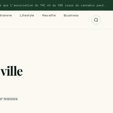
e l’association du THC et du CBD issus du cannabis peut…
Chanvre
Lifestyle
Recette
Business
r les 15 guides →
ville
cannabis : le
 cannabis : le
leur nouveau