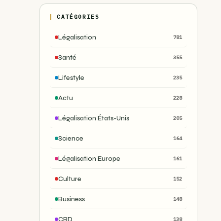
CATÉGORIES
Légalisation
781
Santé
355
Lifestyle
235
Actu
228
Légalisation États-Unis
205
Science
164
Légalisation Europe
161
Culture
152
Business
148
CBD
138