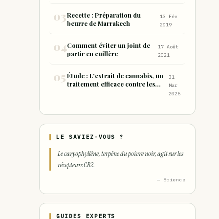
Recette : Préparation du
13 Fév
beurre de Marrakech
2019
Comment éviter un joint de
17 Août
partir en cuillère
2021
Étude : L’extrait de cannabis, un
31
traitement efficace contre les
Mar
maux de dos chroniques
2026
LE SAVIEZ-VOUS ?
Le caryophyllène, terpène du poivre noir, agit sur les
récepteurs CB2.
— Science
GUIDES EXPERTS