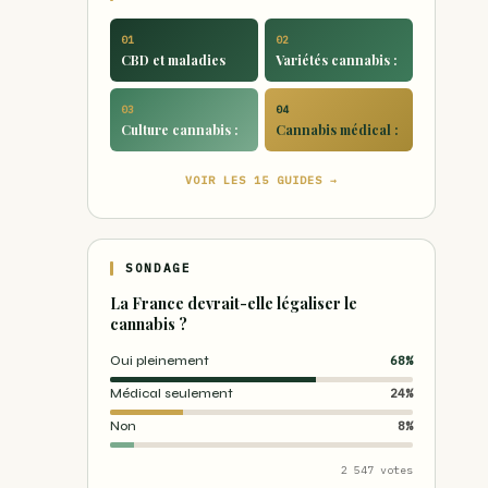
01
02
CBD et maladies
Variétés cannabis :
03
04
Culture cannabis :
Cannabis médical :
VOIR LES 15 GUIDES →
SONDAGE
La France devrait-elle légaliser le
cannabis ?
Oui pleinement
68%
Médical seulement
24%
Non
8%
2 547 votes