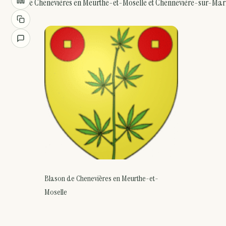
de Chenevières en Meurthe-et-Moselle et Chennevière-sur-Mar
Blason de Chenevières en Meurthe-et-
Moselle