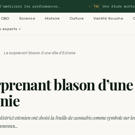
éliorer les performances…
Une étude montre qu
THC
CBD
Science
Histoire
Culture
Variété Souche
s experts
perts
Le surprenant blason d’une ville d’Estonie
matiques de Blog-Cannabis
Voi
prenant blason d’une 
02
03
ladies :
Variétés cannabis : le
Culture 
onie
05
e 99…
ACTU
06
Légalisation cannabis
médical : le
Recettes
RECETTE
dans le
 district estonien ont choisi la feuille de cannabis comme symbole sur 
 nouveau…
RECETTE