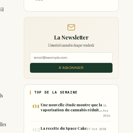
il
La Newsletter
L'essentiel cannabis chaque vendredi
S'ABONNER
TOP DE LA SEMAINE
ls
Une nouvelle étude montre que la
15
vaporisation du cannabis réduit
Avr
de 99 % les sous-produits nocifs
2026
inhalés par rapport à la
lles
consommation sous forme de
La recette du Space Cake
17 Oct 2018
joint