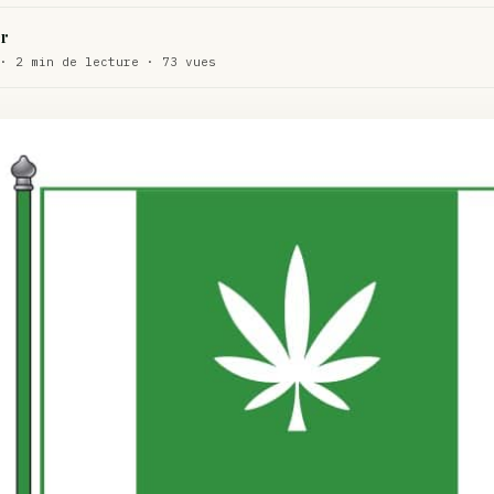
WEED
r
ux de dos…
· 2 min de lecture · 73 vues
ACTU
te…
ACTU