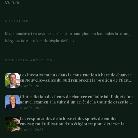
Culture
A PROPOS
Blog-Cannabis est votre source d'information francophone sur le cannabis, la science,
la legalisation et la culture depuis plus de 10 ans.
DERNIERS ARTICLES
Les investissements dans la construction à base de chanvre
en Nouvelle-Galles du Sud renforcent la position de l’État
en tant que leader australien
5 Août 2026
L’interdiction des fleurs de chanvre en Italie fait l’objet d’un
nouvel examen à la suite d’un arrêt de la Cour de cassation
concernant les saisies
5 Août 2026
Les responsables de la boxe et des sports de combat
envisagent l’utilisation d’un éthylotest pour détecter la
consommation de cannabis chez les combattants –
5 Août 2026
Marijuana Moment