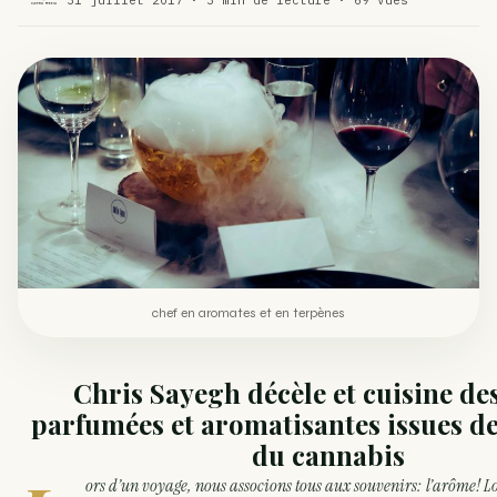
Comment éviter un joint de partir en cuillère
WEED
Étude : L’extrait de cannabis, un traitement efficace
ACTU
contre les maux de dos…
Un fabricant polonais de textiles à base de chanvre
ACTU
suscite une forte…
chef en aromates et en terpènes
Chris Sayegh décèle et cuisine des
parfumées et aromatisantes issues de
du cannabis
ors d’un voyage, nous associons tous aux souvenirs: l’arôme! L