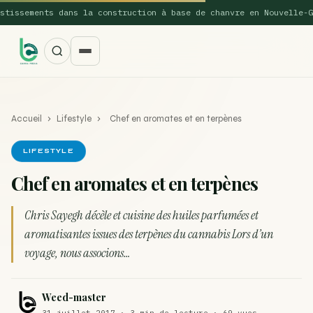
ements dans la construction à base de chanvre en Nouvelle-Galles
Accueil
›
Lifestyle
›
Chef en aromates et en terpènes
LIFESTYLE
Chef en aromates et en terpènes
SUGGESTIONS POPULAIRES
Chris Sayegh décèle et cuisine des huiles parfumées et
Une nouvelle étude montre que la vaporisation du
aromatisantes issues des terpènes du cannabis Lors d’un
ACTU
cannabis réduit de 99…
voyage, nous associons…
La recette du Space Cake
RECETTE
Weed-master
Recette : Préparation du beurre de Marrakech
RECETTE
31 juillet 2017 · 3 min de lecture · 69 vues