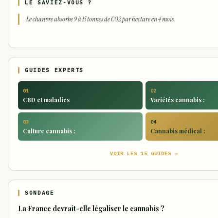
LE SAVIEZ-VOUS ?
Le chanvre absorbe 9 à 15 tonnes de CO2 par hectare en 4 mois.
GUIDES EXPERTS
01
02
CBD et maladies
Variétés cannabis :
03
04
Culture cannabis :
Cannabis médical :
VOIR LES 15 GUIDES →
SONDAGE
La France devrait-elle légaliser le cannabis ?