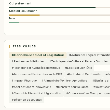
Oui pleinement
Médical seulement
Non
TAGS CHAUDS
#Cannabis Médical et Législation
#Actualités Légales Internati
#Recherches Médicales
#Techniques de Culture et Récolte Durables
#Recherche et Avancée Scientifique
#Loisirs et Bien-Être
#Tendances et Recherches sur le CBD
#Industrie et Conformité
#S
#Impact Physique
#Alimentaire Textile et Agriculture
#Bienfaits e
#Applications et Innovations
#Bienfaits pour la Santé
#Investisse
#Cannabis Récréatif et Légalisation
#Cannabinoïdes Thérapeutique
#Sélection de Souches