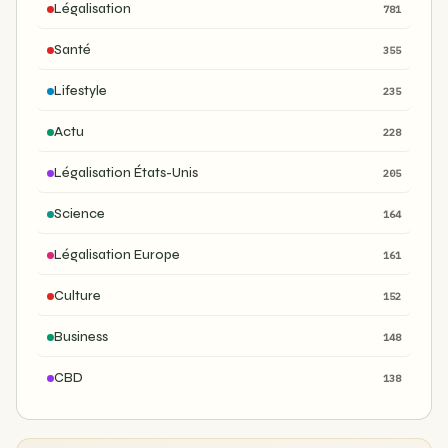
Légalisation
781
Santé
355
Lifestyle
235
Actu
228
Légalisation États-Unis
205
Science
164
Légalisation Europe
161
Culture
152
Business
148
CBD
138