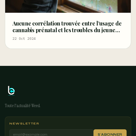
Aucune corrélation trouvée entre l’usage de
cannabis prénatal et les troubles du jeune
enfant
22 Oct 2024
Toute l'actualité Weed
NEWSLETTER
S'ABONNER