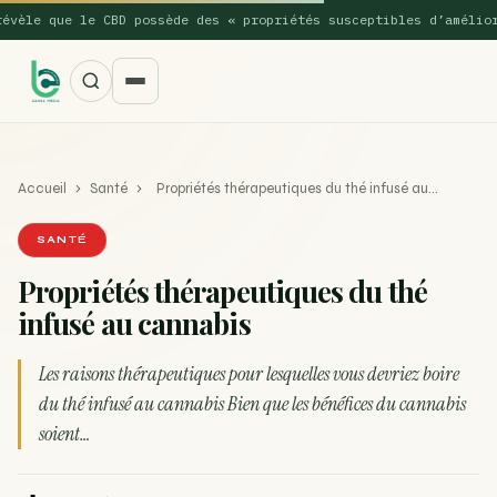
le que le CBD possède des « propriétés susceptibles d’améliorer 
Accueil
›
Santé
›
Propriétés thérapeutiques du thé infusé au…
SANTÉ
Propriétés thérapeutiques du thé
infusé au cannabis
SUGGESTIONS POPULAIRES
Une nouvelle étude montre que la vaporisation du
Les raisons thérapeutiques pour lesquelles vous devriez boire
ACTU
cannabis réduit de 99…
du thé infusé au cannabis Bien que les bénéfices du cannabis
soient…
La recette du Space Cake
RECETTE
Recette : Préparation du beurre de Marrakech
RECETTE