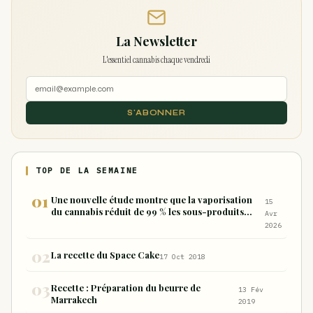
La Newsletter
L'essentiel cannabis chaque vendredi
S'ABONNER
TOP DE LA SEMAINE
Une nouvelle étude montre que la vaporisation
15
du cannabis réduit de 99 % les sous-produits
Avr
nocifs inhalés par rapport à la consommation
2026
sous forme de joint
La recette du Space Cake
17 Oct 2018
Recette : Préparation du beurre de
13 Fév
Marrakech
2019