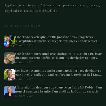
Blog-Cannabis est votre source d'information francophone sur le cannabis, la science,
la legalisation et la culture depuis plus de 10 ans.
DERNIERS ARTICLES
Une étude révèle que le CBD possède des « propriétés
susceptibles d’améliorer les performances » sportives et
pourrait aider les athlètes à récupérer après l’effort
7 Août 2026
Une étude montre que l’association du THC et du CBD issus
du cannabis peut améliorer la qualité de vie des patients
atteints de démence – Marijuana Moment
6 Août 2026
Les investissements dans la construction à base de chanvre
en Nouvelle-Galles du Sud renforcent la position de l’État
en tant que leader australien
5 Août 2026
L’interdiction des fleurs de chanvre en Italie fait l’objet d’un
nouvel examen à la suite d’un arrêt de la Cour de cassation
concernant les saisies
5 Août 2026
ARTICLE SUIVANT