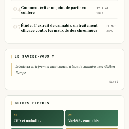
Comment éviter un joint de partir en
17 Août
cuillère
2021
Étude : L’extrait de cannabis, un traitement
31 Mar
efficace contre les maux de dos chroniques
2026
LE SAVIEZ-VOUS ?
Le Sativex est le premier médicament à base de cannabis avec AMM en
Europe.
— Santé
GUIDES EXPERTS
01
02
CBD et maladies
Variétés cannabis :