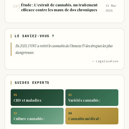
Étude : L’extrait de cannabis, un traitement
31 Mar
efficace contre les maux de dos chroniques
2026
LE SAVIEZ-VOUS ?
En 2020, l'ONU a retiré le cannabis de l'Annexe IV des drogues les plus
dangereuses.
— Légalisation
GUIDES EXPERTS
01
02
CBD et maladies
Variétés cannabis :
03
04
Culture cannabis :
Cannabis médical :