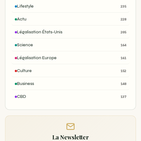
Lifestyle
235
Actu
228
Légalisation États-Unis
205
Science
164
Légalisation Europe
161
Culture
152
Business
148
CBD
137
La Newsletter