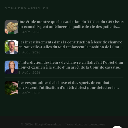
DERNIERS ARTICLES
Une étude montre que l’association du THC et du CBD issus
du cannabis peut améliorer la qualité de vie des patients
atteints de démence – Marijuana Moment
6 Août 2026
Les investissements dans la construction à base de chanvre
en Nouvelle-Galles du Sud renforcent la position de l’État
en tant que leader australien
5 Août 2026
L’interdiction des fleurs de chanvre en Italie fait l’objet d’un
nouvel examen à la suite d’un arrêt de la Cour de cassation
concernant les saisies
5 Août 2026
Les responsables de la boxe et des sports de combat
envisagent l’utilisation d’un éthylotest pour détecter la
consommation de cannabis chez les combattants –
5 Août 2026
Marijuana Moment
ARTICLE SUIVANT
Le Brésil pourrait bientôt autoriser la plantation de
cannabis dans…
4 min
© 2026 Blog-Cannabis. Tous droits reserves.