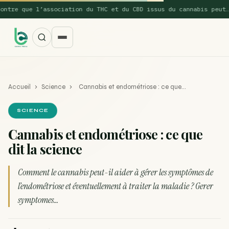
tre que l’association du THC et du CBD issus du cannabis peut…
Accueil
›
Science
›
Cannabis et endométriose : ce que…
SCIENCE
Cannabis et endométriose : ce que
dit la science
SUGGESTIONS POPULAIRES
Une nouvelle étude montre que la vaporisation du
Comment le cannabis peut-il aider à gérer les symptômes de
ACTU
cannabis réduit de 99…
l’endométriose et éventuellement à traiter la maladie ? Gerer
symptomes…
La recette du Space Cake
RECETTE
Recette : Préparation du beurre de Marrakech
RECETTE