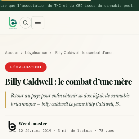
que l’association du THC et du CBD issus du cannabis peut…
Accueil
›
Légalisation
›
Billy Caldwell : le combat d’une…
LÉGALISATION
Billy Caldwell : le combat d’une mère
SUGGESTIONS POPULAIRES
Retour au pays pour enfin obtenir sa dose légale de cannabis
Une nouvelle étude montre que la vaporisation du
britannique — billy caldwell Le jeune Billy Caldwell, 13…
ACTU
cannabis réduit de 99…
La recette du Space Cake
RECETTE
Weed-master
12 février 2019 · 3 min de lecture · 78 vues
Recette : Préparation du beurre de Marrakech
RECETTE