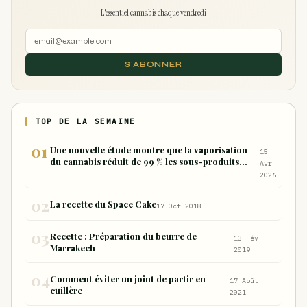
L'essentiel cannabis chaque vendredi
S'ABONNER
TOP DE LA SEMAINE
Une nouvelle étude montre que la vaporisation
15
du cannabis réduit de 99 % les sous-produits
Avr
nocifs inhalés par rapport à la consommation
2026
sous forme de joint
La recette du Space Cake
17 Oct 2018
Recette : Préparation du beurre de
13 Fév
Marrakech
2019
Comment éviter un joint de partir en
17 Août
cuillère
2021