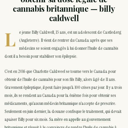
cannabis britannique — billy
caldwell
L
e jeune Billy Caldwell, 13 ans, est un adolescent de Castlederg
(Angleterre). Il vient de rentrer du Canada après que ses
médecins se soient engagés à lui donner l’huile de cannabis
dont il a besoin pour stabiliser son épilepsie.
C’est en 2016 que Charlotte Caldweel se tourne vers le Canada pour
obtenir de l’huile de cannabis pour son fils Billy, alors âgé de 11 ans.
Gravement épileptique, il peut faire jusqu’à 100 crises par jour. Il y a trois
mois, ils se rendent au Canada pour la énième fois pour obtenir ses
médicaments, qu’aucun médecin britannique n’accepte de prescrire.
Seulement en juin dernier, la douane confisque le traitement, qui devait
apaiser Billy pour six mois.
Sa mère en appelle au gouvernement
britannique
et réussit à le convaincre de rendre l’huile de cannabis à