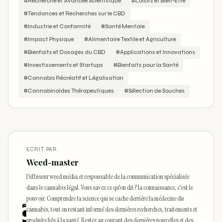
#Recherche et Avancée Scientifique
#Loisirs et Bien-Être
#Tendances et Recherches sur le CBD
#Industrie et Conformité
#Santé Mentale
#Impact Physique
#Alimentaire Textile et Agriculture
#Bienfaits et Dosages du CBD
#Applications et Innovations
#Investissements et Startups
#Bienfaits pour la Santé
#Cannabis Récréatif et Légalisation
#Cannabinoïdes Thérapeutiques
#Sélection de Souches
ECRIT PAR
Weed-master
Diffuseur weed média et responsable de la communication spécialisée
dans le cannabis légal. Vous savez ce qu'on dit ? la connaissance, c'est le
pouvoir. Comprendre la science qui se cache derrière la médecine du
cannabis, tout en restant informé des dernières recherches, traitements et
produits liés à la santé. Restez au courant des dernières nouvelles et des