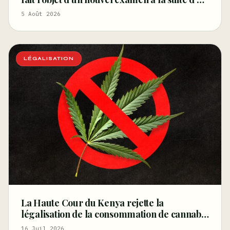
arrêt de la Cour de cassation concernant les
5 Août 2026
saisies
LÉGALISATION
La Haute Cour du Kenya rejette la
légalisation de la consommation de cannabis
pour les rastafariens – Ganjapreneur
16 Juil 2026