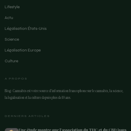
Lifestyle
Actu
Légalisation États-Unis
Science
Légalisation Europe
Culture
A PROPOS
Blog-Cannabis est votre source d'information francophone sur le cannabis, la science,
la legalisation et la culture depuis plus de 10 ans.
DERNIERS ARTICLES
Une étude montre que l’association du THC et du CBD issus