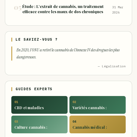
Étude : L’extrait de cannabis, un traitement
31 Mar
efficace contre les maux de dos chroniques
2026
LE SAVIEZ-VOUS ?
En 2020, l'ONU a retiré le cannabis de l'Annexe IV des drogues les plus
dangereuses.
— Légalisation
GUIDES EXPERTS
01
02
CBD et maladies
Variétés cannabis :
03
04
Culture cannabis :
Cannabis médical :