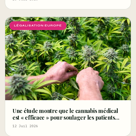
LÉGALISATION EUROPE
Une étude montre que le cannabis médical
est « efficace » pour soulager les patients
atteints du syndrome des jambes sans repos
12 Juil 2026
– Marijuana Moment