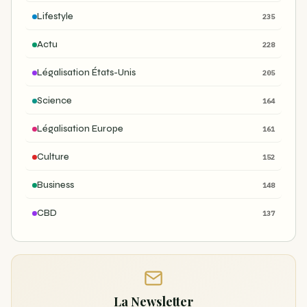
Lifestyle
235
Actu
228
Légalisation États-Unis
205
Science
164
Légalisation Europe
161
Culture
152
Business
148
CBD
137
La Newsletter