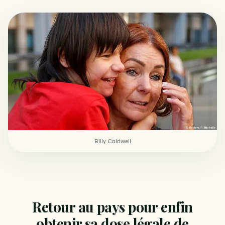
Comment éviter un joint de partir en cuillère
WEED
Étude : L’extrait de cannabis, un traitement efficace
ACTU
contre les maux de dos…
Un fabricant polonais de textiles à base de chanvre
ACTU
suscite une forte…
Billy Caldwell
Retour au pays pour enfin
obtenir sa dose légale de