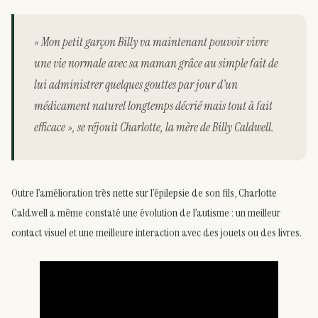
« Mon petit garçon Billy va maintenant pouvoir vivre
une vie normale avec sa maman grâce au simple fait de
lui administrer quelques gouttes par jour d’un
médicament naturel longtemps décrié mais tout à fait
efficace », se réjouit Charlotte, la mère de Billy Caldwell.
Outre l’amélioration très nette sur l’épilepsie de son fils, Charlotte
Caldwell a même constaté une évolution de l’au­tisme : un meilleur
contact visuel et une meilleure interaction avec des jouets ou des livres.