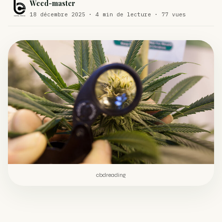
Weed-master
Comment éviter un joint de partir en cuillère
18 décembre 2025 · 4 min de lecture · 77 vues
WEED
Étude : L’extrait de cannabis, un traitement efficace
ACTU
contre les maux de dos…
Un fabricant polonais de textiles à base de chanvre
ACTU
suscite une forte…
cbdreading