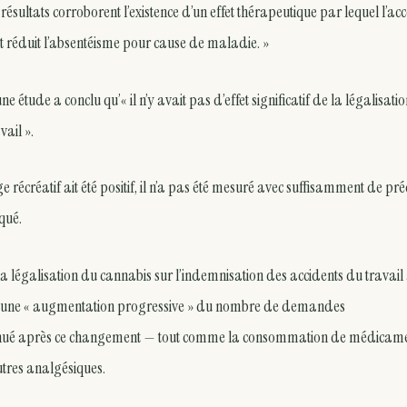
s résultats corroborent l’existence d’un effet thérapeutique par lequel l’ac
 réduit l’absentéisme pour cause de maladie. »
étude a conclu qu’« il n’y avait pas d’effet significatif de la légalisati
vail ».
 récréatif ait été positif, il n’a pas été mesuré avec suffisamment de pré
iqué.
 la légalisation du cannabis sur l’indemnisation des accidents du travail
ié à une « augmentation progressive » du nombre de demandes
minué après ce changement — tout comme la consommation de médicam
utres analgésiques.