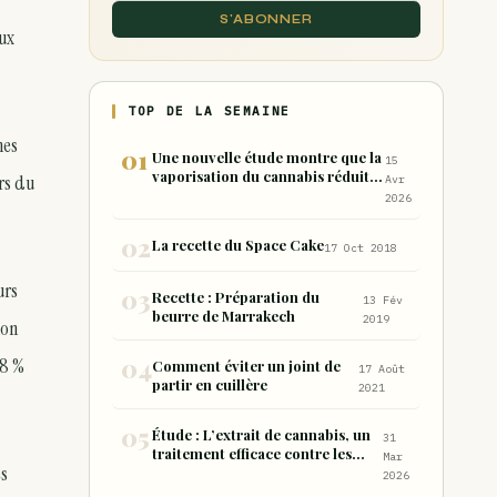
S'ABONNER
aux
TOP DE LA SEMAINE
nes
Une nouvelle étude montre que la
15
vaporisation du cannabis réduit
ers du
Avr
de 99 % les sous-produits nocifs
2026
inhalés par rapport à la
consommation sous forme de
La recette du Space Cake
17 Oct 2018
joint
urs
Recette : Préparation du
13 Fév
beurre de Marrakech
2019
ion
 8 %
Comment éviter un joint de
17 Août
partir en cuillère
2021
Étude : L’extrait de cannabis, un
31
traitement efficace contre les
Mar
es
maux de dos chroniques
2026