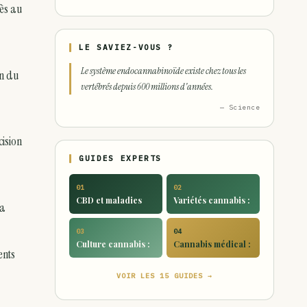
cès au
LE SAVIEZ-VOUS ?
Le système endocannabinoïde existe chez tous les
on du
vertébrés depuis 600 millions d'années.
— Science
cision
GUIDES EXPERTS
01
02
CBD et maladies
Variétés cannabis :
 a
03
04
Culture cannabis :
Cannabis médical :
ents
VOIR LES 15 GUIDES →