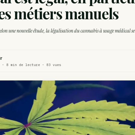
WEED
les métiers manuels
ux de dos…
ACTU
te…
Selon une nouvelle étude, la légalisation du cannabis à usage médical se
ACTU
r
 · 8 min de lecture · 83 vues