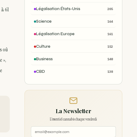
 à 61
Légalisation États-Unis
205
Science
164
Légalisation Europe
161
Culture
152
rs où
e »,
Business
148
ge
CBD
138
La Newsletter
L'essentiel cannabis chaque vendredi