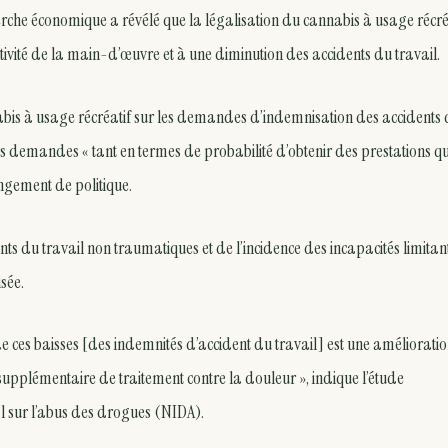
rche économique a révélé que la légalisation du cannabis à usage récré
tivité de la main-d’œuvre et à une diminution des accidents du travail.
abis à usage récréatif sur les demandes d’indemnisation des accidents
ces demandes « tant en termes de probabilité d’obtenir des prestations q
ngement de politique.
ents du travail non traumatiques et de l’incidence des incapacités limitan
isée.
de ces baisses [des indemnités d’accident du travail] est une améliorati
supplémentaire de traitement contre la douleur », indique l’étude
nal sur l’abus des drogues (NIDA).