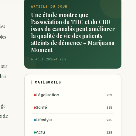
ARTICLE DU JOUR
Une étude montre que
l’association du THC et du CBD
des
issus du cannabis peut améliorer
la qualité de vie des patients
bles
atteints de démence – Marijuana
Moment
6 Août 2026
4 min
 sur
Unis
CATÉGORIES
Légalisation
781
age
Santé
355
es de
Lifestyle
235
Actu
228