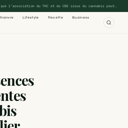
l’association du THC et du CBD issus du cannabis peut…
Chanvre
Lifestyle
Recette
Business
r les 15 guides →
sences
cannabis : le
entes
bis
 cannabis : le
lier