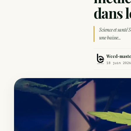
Comment éviter un joint de partir en cuillère
dans 
Étude : L’extrait de cannabis, un traitement efficace contre les ma
Un fabricant polonais de textiles à base de chanvre suscite une for
Science et santé 
une baisse…
Weed-maste
18 juin 2026