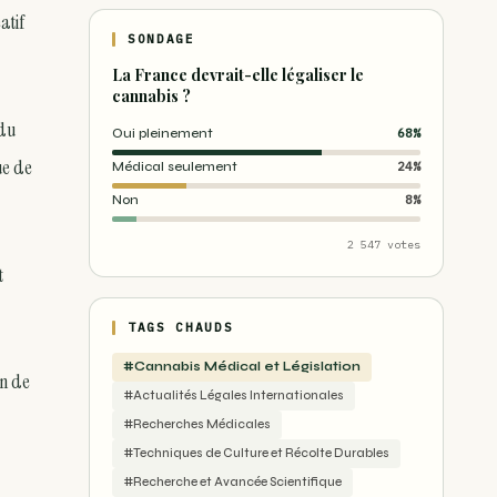
atif
SONDAGE
La France devrait-elle légaliser le
cannabis ?
 du
Oui pleinement
68%
ue de
Médical seulement
24%
Non
8%
2 547 votes
t
TAGS CHAUDS
#Cannabis Médical et Législation
on de
#Actualités Légales Internationales
#Recherches Médicales
#Techniques de Culture et Récolte Durables
#Recherche et Avancée Scientifique