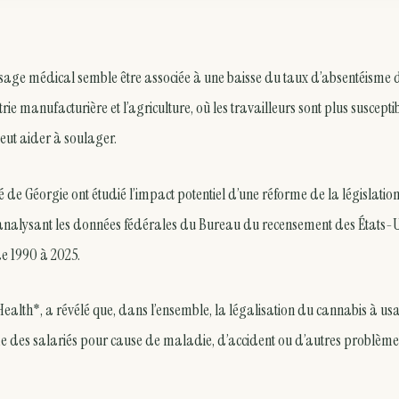
 usage médical semble être associée à une baisse du taux d’absentéisme 
trie manufacturière et l’agriculture, où les travailleurs sont plus suscepti
eut aider à soulager.
 de Géorgie ont étudié l’impact potentiel d’une réforme de la législation
en analysant les données fédérales du Bureau du recensement des États-
de 1990 à 2025.
ealth*, a révélé que, dans l’ensemble, la légalisation du cannabis à us
me des salariés pour cause de maladie, d’accident ou d’autres problèm